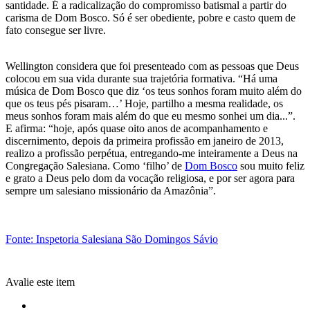
santidade. É a radicalização do compromisso batismal a partir do
carisma de Dom Bosco. Só é ser obediente, pobre e casto quem de
fato consegue ser livre.
Wellington considera que foi presenteado com as pessoas que Deus
colocou em sua vida durante sua trajetória formativa. “Há uma
música de Dom Bosco que diz ‘os teus sonhos foram muito além do
que os teus pés pisaram…’ Hoje, partilho a mesma realidade, os
meus sonhos foram mais além do que eu mesmo sonhei um dia...”.
E afirma: “hoje, após quase oito anos de acompanhamento e
discernimento, depois da primeira profissão em janeiro de 2013,
realizo a profissão perpétua, entregando-me inteiramente a Deus na
Congregação Salesiana. Como ‘filho’ de
Dom Bosco
sou muito feliz
e grato a Deus pelo dom da vocação religiosa, e por ser agora para
sempre um salesiano missionário da Amazônia”.
Fonte: Inspetoria Salesiana São Domingos Sávio
Avalie este item