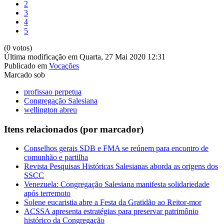
2
3
4
5
(0 votos)
Última modificação em Quarta, 27 Mai 2020 12:31
Publicado em
Vocações
Marcado sob
profissao perpetua
Congregação Salesiana
wellington abreu
Itens relacionados (por marcador)
Conselhos gerais SDB e FMA se reúnem para encontro de
comunhão e partilha
Revista Pesquisas Históricas Salesianas aborda as origens dos
SSCC
Venezuela: Congregação Salesiana manifesta solidariedade
após terremoto
Solene eucaristia abre a Festa da Gratidão ao Reitor-mor
ACSSA apresenta estratégias para preservar patrimônio
histórico da Congregação