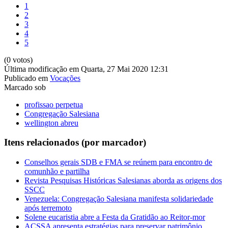
1
2
3
4
5
(0 votos)
Última modificação em Quarta, 27 Mai 2020 12:31
Publicado em
Vocações
Marcado sob
profissao perpetua
Congregação Salesiana
wellington abreu
Itens relacionados (por marcador)
Conselhos gerais SDB e FMA se reúnem para encontro de
comunhão e partilha
Revista Pesquisas Históricas Salesianas aborda as origens dos
SSCC
Venezuela: Congregação Salesiana manifesta solidariedade
após terremoto
Solene eucaristia abre a Festa da Gratidão ao Reitor-mor
ACSSA apresenta estratégias para preservar patrimônio