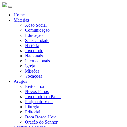
Home
Matérias
Ação Social
Comunicação
Educação
Salesianidade
História
Juventude
Nacionais
Internacionais
Igreja
Missões
Vocações
Artigos
Reitor-mor
Novos Pátios
Juventude em Pauta
Projeto de Vida
Liturgia
Editorial
Dom Bosco Hoje
Oração do Senhor