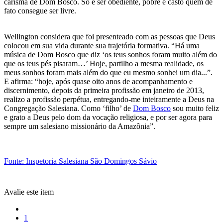
carisma de Dom Bosco. Só é ser obediente, pobre e casto quem de
fato consegue ser livre.
Wellington considera que foi presenteado com as pessoas que Deus
colocou em sua vida durante sua trajetória formativa. “Há uma
música de Dom Bosco que diz ‘os teus sonhos foram muito além do
que os teus pés pisaram…’ Hoje, partilho a mesma realidade, os
meus sonhos foram mais além do que eu mesmo sonhei um dia...”.
E afirma: “hoje, após quase oito anos de acompanhamento e
discernimento, depois da primeira profissão em janeiro de 2013,
realizo a profissão perpétua, entregando-me inteiramente a Deus na
Congregação Salesiana. Como ‘filho’ de
Dom Bosco
sou muito feliz
e grato a Deus pelo dom da vocação religiosa, e por ser agora para
sempre um salesiano missionário da Amazônia”.
Fonte: Inspetoria Salesiana São Domingos Sávio
Avalie este item
1