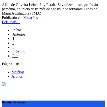
Aline de Oliveira Leite e Liv Peralta Silva fizeram sua profissão
perpétua, no início deste mês de agosto, e se tornaram Filhas de
Maria Auxiliadora (FMA)
Publicado em
Vocações
Leia mais ...
Início
Anterior
1
2
3
Próximo
Fim
Página 1 de 3
Matérias
Artigos
Boletim Salesiano