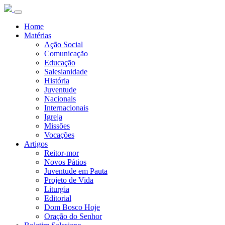
Home
Matérias
Ação Social
Comunicação
Educação
Salesianidade
História
Juventude
Nacionais
Internacionais
Igreja
Missões
Vocações
Artigos
Reitor-mor
Novos Pátios
Juventude em Pauta
Projeto de Vida
Liturgia
Editorial
Dom Bosco Hoje
Oração do Senhor