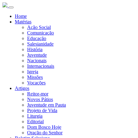
Home
Matérias
Ação Social
Comunicação
Educação
Salesianidade
História
Juventude
Nacionais
Internacionais
Igreja
Missões
Vocações
Artigos
Reitor-mor
Novos Pátios
Juventude em Pauta
Projeto de Vida
Liturgia
Editorial
Dom Bosco Hoje
Oração do Senhor