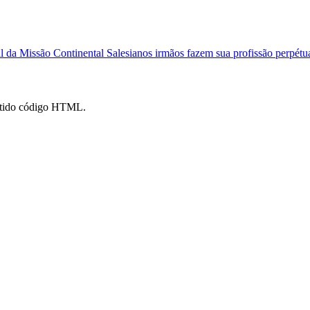
al da Missão Continental
Salesianos irmãos fazem sua profissão perpétu
mitido código HTML.