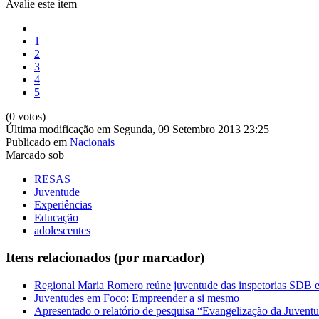
Avalie este item
1
2
3
4
5
(0 votos)
Última modificação em Segunda, 09 Setembro 2013 23:25
Publicado em
Nacionais
Marcado sob
RESAS
Juventude
Experiências
Educação
adolescentes
Itens relacionados (por marcador)
Regional Maria Romero reúne juventude das inspetorias SDB
Juventudes em Foco: Empreender a si mesmo
Apresentado o relatório de pesquisa “Evangelização da Juvent