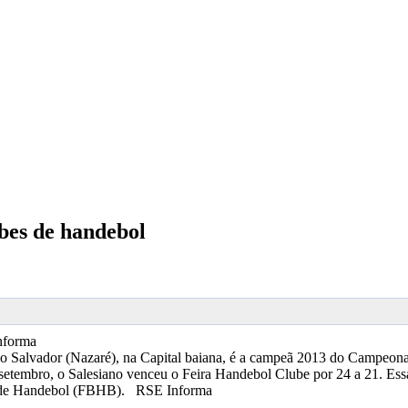
bes de handebol
nforma
 do Salvador (Nazaré), na Capital baiana, é a campeã 2013 do Campeona
etembro, o Salesiano venceu o Feira Handebol Clube por 24 a 21. Essa
ana de Handebol (FBHB). RSE Informa