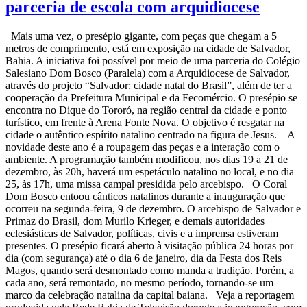
parceria de escola com arquidiocese
Mais uma vez, o presépio gigante, com peças que chegam a 5
metros de comprimento, está em exposição na cidade de Salvador,
Bahia. A iniciativa foi possível por meio de uma parceria do Colégio
Salesiano Dom Bosco (Paralela) com a Arquidiocese de Salvador,
através do projeto “Salvador: cidade natal do Brasil”, além de ter a
cooperação da Prefeitura Municipal e da Fecomércio. O presépio se
encontra no Dique do Tororó, na região central da cidade e ponto
turístico, em frente à Arena Fonte Nova. O objetivo é resgatar na
cidade o autêntico espírito natalino centrado na figura de Jesus. A
novidade deste ano é a roupagem das peças e a interação com o
ambiente. A programação também modificou, nos dias 19 a 21 de
dezembro, às 20h, haverá um espetáculo natalino no local, e no dia
25, às 17h, uma missa campal presidida pelo arcebispo. O Coral
Dom Bosco entoou cânticos natalinos durante a inauguração que
ocorreu na segunda-feira, 9 de dezembro. O arcebispo de Salvador e
Primaz do Brasil, dom Murilo Krieger, e demais autoridades
eclesiásticas de Salvador, políticas, civis e a imprensa estiveram
presentes. O presépio ficará aberto à visitação pública 24 horas por
dia (com segurança) até o dia 6 de janeiro, dia da Festa dos Reis
Magos, quando será desmontado como manda a tradição. Porém, a
cada ano, será remontado, no mesmo período, tornando-se um
marco da celebração natalina da capital baiana. Veja a reportagem