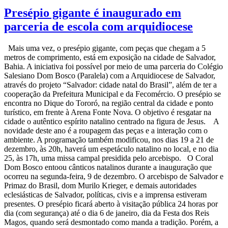
Presépio gigante é inaugurado em
parceria de escola com arquidiocese
Mais uma vez, o presépio gigante, com peças que chegam a 5
metros de comprimento, está em exposição na cidade de Salvador,
Bahia. A iniciativa foi possível por meio de uma parceria do Colégio
Salesiano Dom Bosco (Paralela) com a Arquidiocese de Salvador,
através do projeto “Salvador: cidade natal do Brasil”, além de ter a
cooperação da Prefeitura Municipal e da Fecomércio. O presépio se
encontra no Dique do Tororó, na região central da cidade e ponto
turístico, em frente à Arena Fonte Nova. O objetivo é resgatar na
cidade o autêntico espírito natalino centrado na figura de Jesus. A
novidade deste ano é a roupagem das peças e a interação com o
ambiente. A programação também modificou, nos dias 19 a 21 de
dezembro, às 20h, haverá um espetáculo natalino no local, e no dia
25, às 17h, uma missa campal presidida pelo arcebispo. O Coral
Dom Bosco entoou cânticos natalinos durante a inauguração que
ocorreu na segunda-feira, 9 de dezembro. O arcebispo de Salvador e
Primaz do Brasil, dom Murilo Krieger, e demais autoridades
eclesiásticas de Salvador, políticas, civis e a imprensa estiveram
presentes. O presépio ficará aberto à visitação pública 24 horas por
dia (com segurança) até o dia 6 de janeiro, dia da Festa dos Reis
Magos, quando será desmontado como manda a tradição. Porém, a