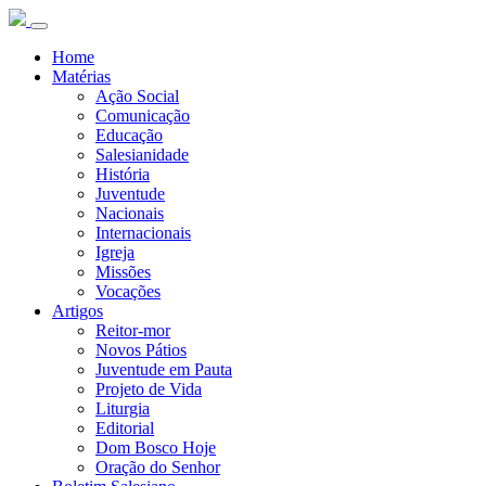
Home
Matérias
Ação Social
Comunicação
Educação
Salesianidade
História
Juventude
Nacionais
Internacionais
Igreja
Missões
Vocações
Artigos
Reitor-mor
Novos Pátios
Juventude em Pauta
Projeto de Vida
Liturgia
Editorial
Dom Bosco Hoje
Oração do Senhor