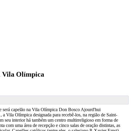
a Vila Olímpica
e será capelão na Vila Olímpica
Don Bosco Ajourd'hui
, a Vila Olímpica designada para recebê-los, na região de Saint-
 em seu interior há também um centro multirreligioso em forma de
a com uma área de recepção e cinco salas de oração distintas, as
ular, Capelães católicos (entre eles, o salesiano P. Xavier Ernst),