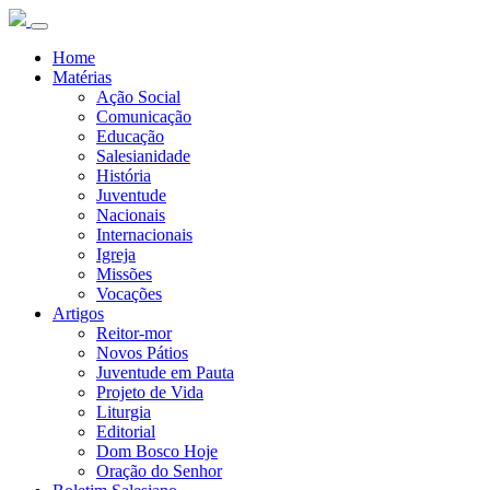
Home
Matérias
Ação Social
Comunicação
Educação
Salesianidade
História
Juventude
Nacionais
Internacionais
Igreja
Missões
Vocações
Artigos
Reitor-mor
Novos Pátios
Juventude em Pauta
Projeto de Vida
Liturgia
Editorial
Dom Bosco Hoje
Oração do Senhor