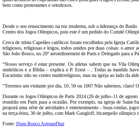
bem como protestantes e ortodoxos.
Desde o seu renascimento na era moderna, sob a liderança do Barão P
Centro dos Jogos Olímpicos, pois este é um pedido do Comité Olímpi
Cerca de trinta Capelães católicos foram escolhidos pela Igreja Catól
religiosos, religiosas e leigos, todos unidos por duas coisas: o amor
São João Bosco, no 20º arrondissement de Paris e Delegado para a Pas
“Nosso serviço é estar presente. Os atletas sabem que na Vila Olí
simbólicos e a Bíblia – explica o P. Ernst – . Todas as manhãs ha
Eucaristia: não no centro multirreligioso, mas na igreja ao lado da alde
“Teremos um visitante por dia, 10, 50 ou 100? Não sabemos, claro! O i
Durante os Jogos Olímpicos de Paris 2024 (26 de julho–11 de agosto de
reunirão em Paris para a ocasião. Por exemplo, na igreja de Saint-Su
proporá uma série de atividades e entretenimento – boas-vindas, jogo
na terça-feira, 30 de julho, com Mark Gangloff, bicampeão olímpico 
Fonte:
Dom Bosco Aujourd'hui