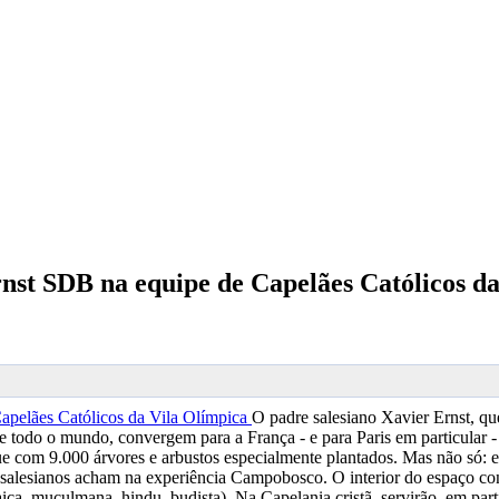
rnst SDB na equipe de Capelães Católicos d
O padre salesiano Xavier Ernst, qu
 todo o mundo, convergem para a França - e para Paris em particular - 
rque com 9.000 árvores e arbustos especialmente plantados. Mas não só:
salesianos acham na experiência Campobosco. O interior do espaço cont
aica, muçulmana, hindu, budista). Na Capelania cristã, servirão, em partic