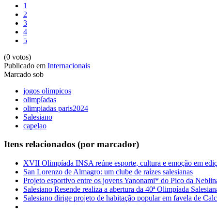
1
2
3
4
5
(0 votos)
Publicado em
Internacionais
Marcado sob
jogos olimpicos
olimpíadas
olimpiadas paris2024
Salesiano
capelao
Itens relacionados (por marcador)
XVII Olimpíada INSA reúne esporte, cultura e emoção em ediçã
San Lorenzo de Almagro: um clube de raízes salesianas
Projeto esportivo entre os jovens Yanonami* do Pico da Neblin
Salesiano Resende realiza a abertura da 40ª Olimpíada Salesian
Salesiano dirige projeto de habitação popular em favela de Calc