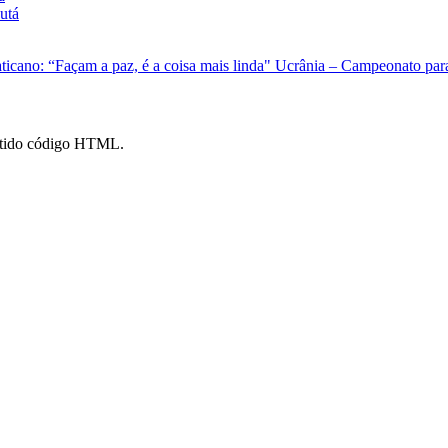
utá
ticano: “Façam a paz, é a coisa mais linda"
Ucrânia – Campeonato para 
mitido código HTML.