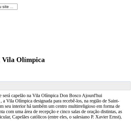
a Vila Olímpica
e será capelão na Vila Olímpica
Don Bosco Ajourd'hui
, a Vila Olímpica designada para recebê-los, na região de Saint-
 em seu interior há também um centro multirreligioso em forma de
a com uma área de recepção e cinco salas de oração distintas, as
ular, Capelães católicos (entre eles, o salesiano P. Xavier Ernst),