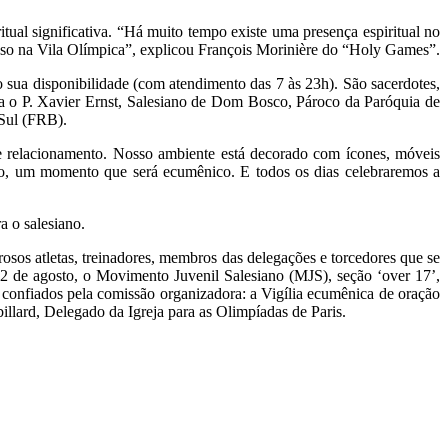
ual significativa. “Há muito tempo existe uma presença espiritual no
oso na Vila Olímpica”, explicou François Morinière do “Holy Games”.
do sua disponibilidade (com atendimento das 7 às 23h). São sacerdotes,
ontra o P. Xavier Ernst, Salesiano de Dom Bosco, Pároco da Paróquia de
 Sul (FRB).
de relacionamento. Nosso ambiente está decorado com ícones, móveis
lho, um momento que será ecumênico. E todos os dias celebraremos a
a o salesiano.
rosos atletas, treinadores, membros das delegações e torcedores que se
a, 2 de agosto, o Movimento Juvenil Salesiano (MJS), seção ‘over 17’,
m confiados pela comissão organizadora: a Vigília ecumênica de oração
llard, Delegado da Igreja para as Olimpíadas de Paris.