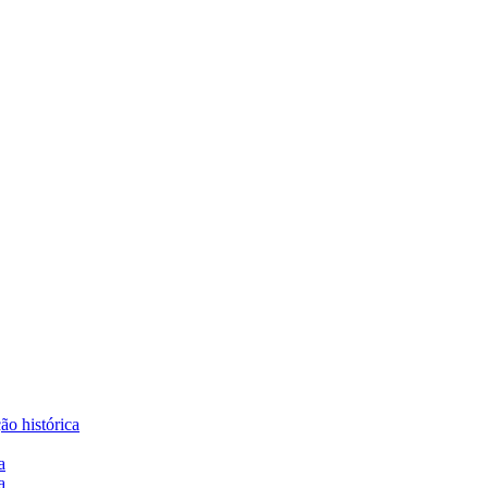
o histórica
a
a