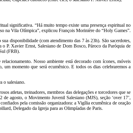
ual significativa. “Há muito tempo existe uma presença espiritual no
oso na Vila Olímpica”, explicou François Morinière do “Holy Games”.
do sua disponibilidade (com atendimento das 7 às 23h). São sacerdotes,
ontra o P. Xavier Ernst, Salesiano de Dom Bosco, Pároco da Paróquia de
 Sul (FRB).
de relacionamento. Nosso ambiente está decorado com ícones, móveis
lho, um momento que será ecumênico. E todos os dias celebraremos a
a o salesiano.
rosos atletas, treinadores, membros das delegações e torcedores que se
a, 2 de agosto, o Movimento Juvenil Salesiano (MJS), seção ‘over 17’,
m confiados pela comissão organizadora: a Vigília ecumênica de oração
llard, Delegado da Igreja para as Olimpíadas de Paris.