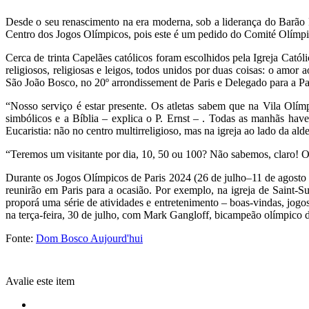
Desde o seu renascimento na era moderna, sob a liderança do Barão P
Centro dos Jogos Olímpicos, pois este é um pedido do Comité Olímpi
Cerca de trinta Capelães católicos foram escolhidos pela Igreja Catól
religiosos, religiosas e leigos, todos unidos por duas coisas: o amor
São João Bosco, no 20º arrondissement de Paris e Delegado para a Pas
“Nosso serviço é estar presente. Os atletas sabem que na Vila Olí
simbólicos e a Bíblia – explica o P. Ernst – . Todas as manhãs ha
Eucaristia: não no centro multirreligioso, mas na igreja ao lado da alde
“Teremos um visitante por dia, 10, 50 ou 100? Não sabemos, claro! O i
Durante os Jogos Olímpicos de Paris 2024 (26 de julho–11 de agosto de
reunirão em Paris para a ocasião. Por exemplo, na igreja de Saint-Su
proporá uma série de atividades e entretenimento – boas-vindas, jogo
na terça-feira, 30 de julho, com Mark Gangloff, bicampeão olímpico 
Fonte:
Dom Bosco Aujourd'hui
Avalie este item