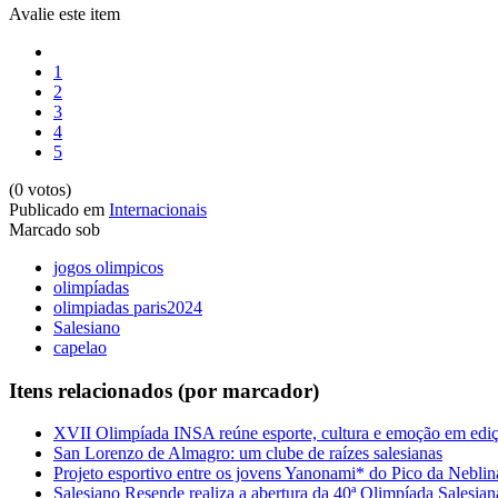
Avalie este item
1
2
3
4
5
(0 votos)
Publicado em
Internacionais
Marcado sob
jogos olimpicos
olimpíadas
olimpiadas paris2024
Salesiano
capelao
Itens relacionados (por marcador)
XVII Olimpíada INSA reúne esporte, cultura e emoção em ediçã
San Lorenzo de Almagro: um clube de raízes salesianas
Projeto esportivo entre os jovens Yanonami* do Pico da Neblin
Salesiano Resende realiza a abertura da 40ª Olimpíada Salesian