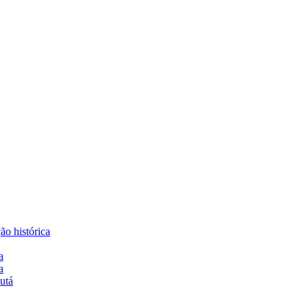
o histórica
a
a
utá