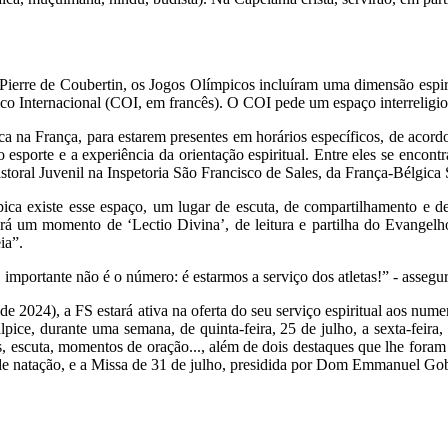
ierre de Coubertin, os Jogos Olímpicos incluíram uma dimensão espirit
co Internacional (COI, em francês). O COI pede um espaço interreligi
ica na França, para estarem presentes em horários específicos, de acor
 ao esporte e a experiência da orientação espiritual. Entre eles se enc
toral Juvenil na Inspetoria São Francisco de Sales, da França-Bélgica
mpica existe esse espaço, um lugar de escuta, de compartilhamento e 
verá um momento de ‘Lectio Divina’, de leitura e partilha do Evange
ia”.
mportante não é o número: é estarmos a serviço dos atletas!” - assegur
 2024), a FS estará ativa na oferta do seu serviço espiritual aos nume
lpice, durante uma semana, de quinta-feira, 25 de julho, a sexta-feir
s, escuta, momentos de oração..., além de dois destaques que lhe fora
de natação, e a Missa de 31 de julho, presidida por Dom Emmanuel Gobi