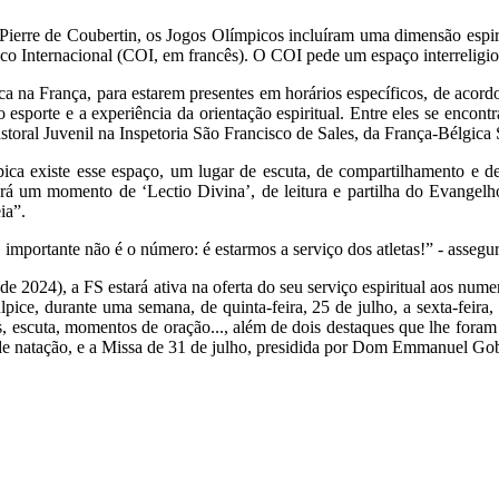
ierre de Coubertin, os Jogos Olímpicos incluíram uma dimensão espirit
co Internacional (COI, em francês). O COI pede um espaço interreligi
ica na França, para estarem presentes em horários específicos, de acor
 ao esporte e a experiência da orientação espiritual. Entre eles se enc
toral Juvenil na Inspetoria São Francisco de Sales, da França-Bélgica
mpica existe esse espaço, um lugar de escuta, de compartilhamento e 
verá um momento de ‘Lectio Divina’, de leitura e partilha do Evange
ia”.
mportante não é o número: é estarmos a serviço dos atletas!” - assegur
 2024), a FS estará ativa na oferta do seu serviço espiritual aos nume
lpice, durante uma semana, de quinta-feira, 25 de julho, a sexta-feir
s, escuta, momentos de oração..., além de dois destaques que lhe fora
de natação, e a Missa de 31 de julho, presidida por Dom Emmanuel Gobi