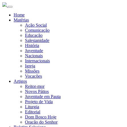
Home
Matérias
Ação Social
Comunicação
Educação
Salesianidade
História
Juventude
Nacionais
Internacionais
Igreja
Missões
Vocações
Artigos
Reitor-mor
Novos Pátios
Juventude em Pauta
Projeto de Vida
Liturgia
Editorial
Dom Bosco Hoje
Oração do Senhor