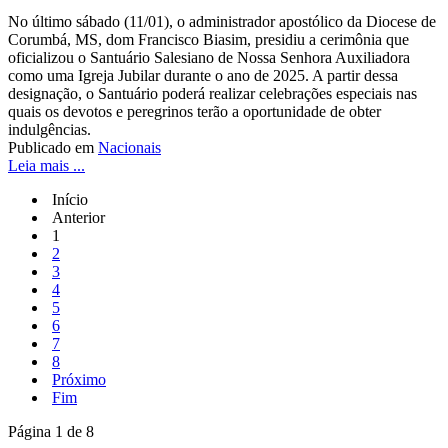
No último sábado (11/01), o administrador apostólico da Diocese de
Corumbá, MS, dom Francisco Biasim, presidiu a cerimônia que
oficializou o Santuário Salesiano de Nossa Senhora Auxiliadora
como uma Igreja Jubilar durante o ano de 2025. A partir dessa
designação, o Santuário poderá realizar celebrações especiais nas
quais os devotos e peregrinos terão a oportunidade de obter
indulgências.
Publicado em
Nacionais
Leia mais ...
Início
Anterior
1
2
3
4
5
6
7
8
Próximo
Fim
Página 1 de 8