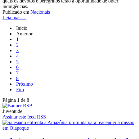
quais os devotos e peregrinos terão a oportunidade de obter
indulgências.
Publicado em
Nacionais
Leia mais ...
Início
Anterior
1
2
3
4
5
6
7
8
Próximo
Fim
Página 1 de 8
Juventude
Assinar este feed RSS