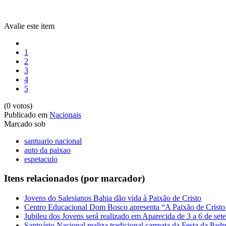
Avalie este item
1
2
3
4
5
(0 votos)
Publicado em
Nacionais
Marcado sob
santuario nacional
auto da paixao
espetaculo
Itens relacionados (por marcador)
Jovens do Salesianos Bahia dão vida à Paixão de Cristo
Centro Educacional Dom Bosco apresenta “A Paixão de Crist
Jubileu dos Jovens será realizado em Aparecida de 3 a 6 de se
Santuário Nacional realiza tradicional carreata da Festa da Padr