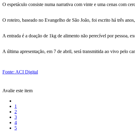
O espetáculo consiste numa narrativa com vinte e uma cenas com cer
O roteiro, baseado no Evangelho de São João, foi escrito há três ano
A entrada é a doação de 1kg de alimento não perecível por pessoa, exc
A última apresentação, em 7 de abril, será transmitida ao vivo pelo 
Fonte: ACI Digital
Avalie este item
1
2
3
4
5