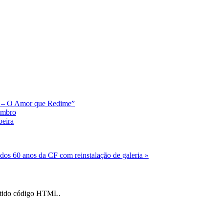
o – O Amor que Redime”
tembro
oeira
os 60 anos da CF com reinstalação de galeria »
mitido código HTML.