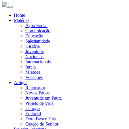
Home
Matérias
Ação Social
Comunicação
Educação
Salesianidade
História
Juventude
Nacionais
Internacionais
Igreja
Missões
Vocações
Artigos
Reitor-mor
Novos Pátios
Juventude em Pauta
Projeto de Vida
Liturgia
Editorial
Dom Bosco Hoje
Oração do Senhor