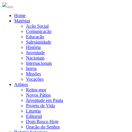
Home
Matérias
Ação Social
Comunicação
Educação
Salesianidade
História
Juventude
Nacionais
Internacionais
Igreja
Missões
Vocações
Artigos
Reitor-mor
Novos Pátios
Juventude em Pauta
Projeto de Vida
Liturgia
Editorial
Dom Bosco Hoje
Oração do Senhor