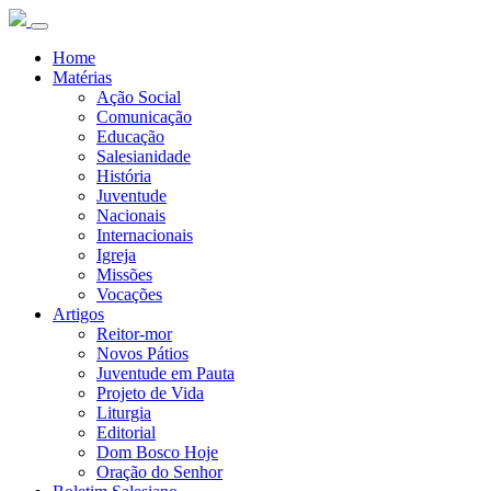
Home
Matérias
Ação Social
Comunicação
Educação
Salesianidade
História
Juventude
Nacionais
Internacionais
Igreja
Missões
Vocações
Artigos
Reitor-mor
Novos Pátios
Juventude em Pauta
Projeto de Vida
Liturgia
Editorial
Dom Bosco Hoje
Oração do Senhor