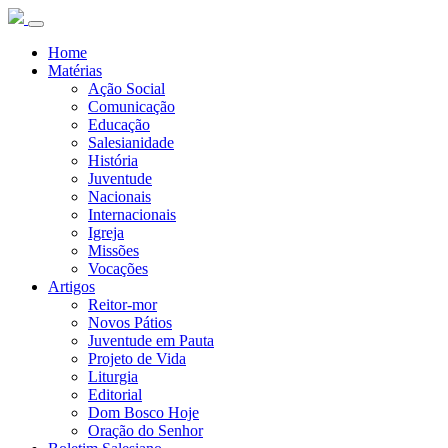
Home
Matérias
Ação Social
Comunicação
Educação
Salesianidade
História
Juventude
Nacionais
Internacionais
Igreja
Missões
Vocações
Artigos
Reitor-mor
Novos Pátios
Juventude em Pauta
Projeto de Vida
Liturgia
Editorial
Dom Bosco Hoje
Oração do Senhor