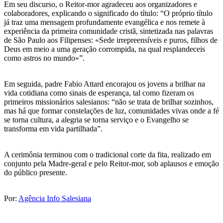
Em seu discurso, o Reitor-mor agradeceu aos organizadores e
colaboradores, explicando o significado do título: “O próprio título
já traz uma mensagem profundamente evangélica e nos remete à
experiência da primeira comunidade cristã, sintetizada nas palavras
de São Paulo aos Filipenses: «Sede irrepreensíveis e puros, filhos de
Deus em meio a uma geração corrompida, na qual resplandeceis
como astros no mundo»”.
Em seguida, padre Fabio Attard encorajou os jovens a brilhar na
vida cotidiana como sinais de esperança, tal como fizeram os
primeiros missionários salesianos: “não se trata de brilhar sozinhos,
mas há que formar constelações de luz, comunidades vivas onde a fé
se torna cultura, a alegria se torna serviço e o Evangelho se
transforma em vida partilhada”.
A cerimônia terminou com o tradicional corte da fita, realizado em
conjunto pela Madre-geral e pelo Reitor-mor, sob aplausos e emoção
do público presente.
Por:
Agência Info Salesiana