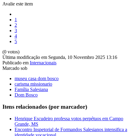
Avalie este item
1
2
3
4
5
(0 votos)
Última modificação em Segunda, 10 Novembro 2025 13:16
Publicado em
Internacionais
Marcado sob
museu casa dom bosco
carisma missionario
Família Salesiana
Dom Bosco
Itens relacionados (por marcador)
Henrique Escudeiro professa votos perpétuos em Campo
Grande, MS
Encontro Inspetorial de Formandos Salesianos intensifica a
identidade vocacional