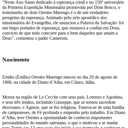
“Neste Ano Santo dedicado à esperança cristã e no 150º aniversário
da Primeira Expedição Missionária promovida por Dom Bosco, o
testemunho de dom Orestes Marengo é o de um verdadeiro
peregrino da esperança. Animado pelo zelo apostólico dos
missionários do Evangelho, ele anunciou a Palavra da Salvação: foi
um bispo portador de esperança, que ensinava a confiar em Deus,
convicto de que tudo concorre para o bem daqueles que amam a
Deus”, comentou o padre Cameroni.
Nascimento
Emilio (Emílio) Orestes Marengo nasceu no dia 29 de agosto de
1906, na cidade de Diano d’Alba, em Cúneo, Itália.
Morou na região de Le Cecche com seus pais, Lorenzo e Agostina,
e seus três irmãos, incluindo Giuseppe, que se tornou sacerdote
diocesano, e Agnese, que se fez religiosa. Tratava-se de uma família
de camponeses, de Fé profunda e empenho pelo trabalho. Em Diano
d’Alba, teve Orestes a oportunidade de conhecer importantes
personalidades do mundo salesiano, o que o motivou a se mudar
para Turim aos 13 anos para dar início à sua formação e conhecer os