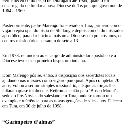
Permaneceu como bispo de Dibrugarh até 1964, quando foi
encarregado de fundar a nova Diocese de Tezpur, que governou de
1964 a 1969.
Posteriormente, padre Marengo foi enviado a Tura, primeiro como
vigário episcopal do bispo de Shillong e depois como administrador
apostólico, para dar início a mais uma Diocese: em poucos anos, os
centros missionários passaram de sete a 13.
Em 1978, renunciou ao encargo de administrador apostólico e a
Diocese teve o seu primeiro bispo, um indiano.
Dom Marengo pôs-se, então, à disposição dos sacerdotes locais,
ajudando nas missões como vigário paroquial. Após completar 70
anos, voltou a ser um simples missionário, até que as forças lhe
faltaram quase totalmente. Retirou-se então para ‘Bosco Mount’ -
sede do Pré-Noviciado salesiano em Tura, onde se tornou um
exemplo e referência para as novas gerações de salesianos. Faleceu
em Tura, em 30 de julho de 1998.
“Garimpeiro d’almas”