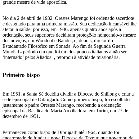
grande mestre de vida apostólica.
No dia 2 de abril de 1932, Orestes Marengo foi ordenado sacerdote
e designado para uma primeira missão. Sua dedicação incansável lhe
afetou a saúde; por isso, em 1936, apenas quatro anos após a
ordenação, seus superiores decidiram protegê-lo nomeando-o mestre
dos noviços, em Woodcot e Bandel, e, depois, diretor do
Estudantado Filosófico em Sonada. Ao fim da Segunda Guerra
Mundial - período em que foi um dos poucos italianos a não ser
‘internado’ pelos Aliados -, retornou à atividade missionária.
Primeiro bispo
Em 1951, a Santa Sé decidiu dividir a Diocese de Shillong e criar a
sede episcopal de Dibrugarh. Como primeiro bispo, foi escolhido
justamente o padre Orestes Marengo, recebendo a ordenação
episcopal na Basílica de Maria Auxiliadora, em Turim, em 27 de
dezembro de 1951.
Permaneceu como bispo de Dibrugarh até 1964, quando foi
encarregado de fundar a nova Diocese de Tezpur, que governou de