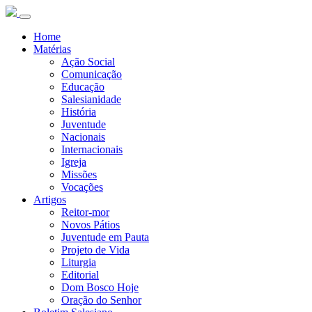
Home
Matérias
Ação Social
Comunicação
Educação
Salesianidade
História
Juventude
Nacionais
Internacionais
Igreja
Missões
Vocações
Artigos
Reitor-mor
Novos Pátios
Juventude em Pauta
Projeto de Vida
Liturgia
Editorial
Dom Bosco Hoje
Oração do Senhor