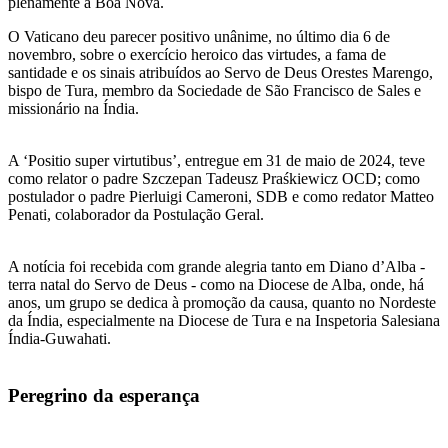
plenamente a Boa Nova.
O Vaticano deu parecer positivo unânime, no último dia 6 de
novembro, sobre o exercício heroico das virtudes, a fama de
santidade e os sinais atribuídos ao Servo de Deus Orestes Marengo,
bispo de Tura, membro da Sociedade de São Francisco de Sales e
missionário na Índia.
A ‘Positio super virtutibus’, entregue em 31 de maio de 2024, teve
como relator o padre Szczepan Tadeusz Praśkiewicz OCD; como
postulador o padre Pierluigi Cameroni, SDB e como redator Matteo
Penati, colaborador da Postulação Geral.
A notícia foi recebida com grande alegria tanto em Diano d’Alba -
terra natal do Servo de Deus - como na Diocese de Alba, onde, há
anos, um grupo se dedica à promoção da causa, quanto no Nordeste
da Índia, especialmente na Diocese de Tura e na Inspetoria Salesiana
Índia-Guwahati.
Peregrino da esperança