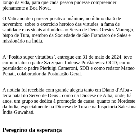
longo da vida, para que cada pessoa pudesse compreender
plenamente a Boa Nova.
O Vaticano deu parecer positivo unânime, no último dia 6 de
novembro, sobre o exercício heroico das virtudes, a fama de
santidade e os sinais atribuídos ao Servo de Deus Orestes Marengo,
bispo de Tura, membro da Sociedade de São Francisco de Sales e
missionário na Índia.
A ‘Positio super virtutibus’, entregue em 31 de maio de 2024, teve
como relator o padre Szczepan Tadeusz Praśkiewicz OCD; como
postulador o padre Pierluigi Cameroni, SDB e como redator Matteo
Penati, colaborador da Postulação Geral.
A notícia foi recebida com grande alegria tanto em Diano d’Alba -
terra natal do Servo de Deus - como na Diocese de Alba, onde, há
anos, um grupo se dedica à promoção da causa, quanto no Nordeste
da Índia, especialmente na Diocese de Tura e na Inspetoria Salesiana
Índia-Guwahati.
Peregrino da esperança