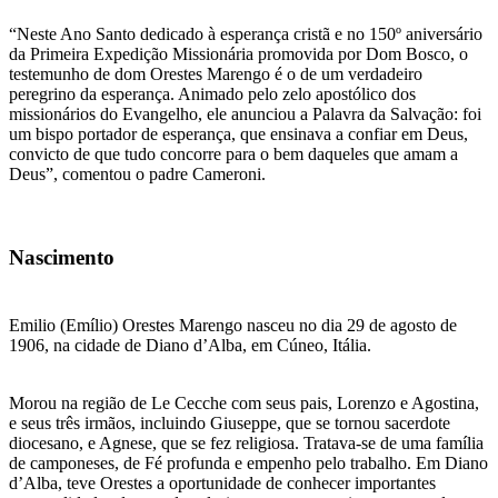
“Neste Ano Santo dedicado à esperança cristã e no 150º aniversário
da Primeira Expedição Missionária promovida por Dom Bosco, o
testemunho de dom Orestes Marengo é o de um verdadeiro
peregrino da esperança. Animado pelo zelo apostólico dos
missionários do Evangelho, ele anunciou a Palavra da Salvação: foi
um bispo portador de esperança, que ensinava a confiar em Deus,
convicto de que tudo concorre para o bem daqueles que amam a
Deus”, comentou o padre Cameroni.
Nascimento
Emilio (Emílio) Orestes Marengo nasceu no dia 29 de agosto de
1906, na cidade de Diano d’Alba, em Cúneo, Itália.
Morou na região de Le Cecche com seus pais, Lorenzo e Agostina,
e seus três irmãos, incluindo Giuseppe, que se tornou sacerdote
diocesano, e Agnese, que se fez religiosa. Tratava-se de uma família
de camponeses, de Fé profunda e empenho pelo trabalho. Em Diano
d’Alba, teve Orestes a oportunidade de conhecer importantes