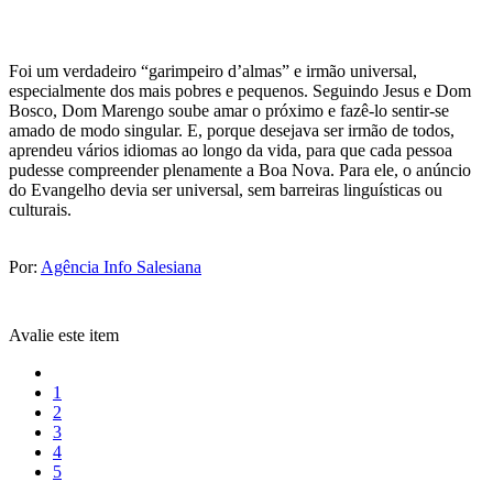
Foi um verdadeiro “garimpeiro d’almas” e irmão universal,
especialmente dos mais pobres e pequenos. Seguindo Jesus e Dom
Bosco, Dom Marengo soube amar o próximo e fazê-lo sentir-se
amado de modo singular. E, porque desejava ser irmão de todos,
aprendeu vários idiomas ao longo da vida, para que cada pessoa
pudesse compreender plenamente a Boa Nova. Para ele, o anúncio
do Evangelho devia ser universal, sem barreiras linguísticas ou
culturais.
Por:
Agência Info Salesiana
Avalie este item
1
2
3
4
5