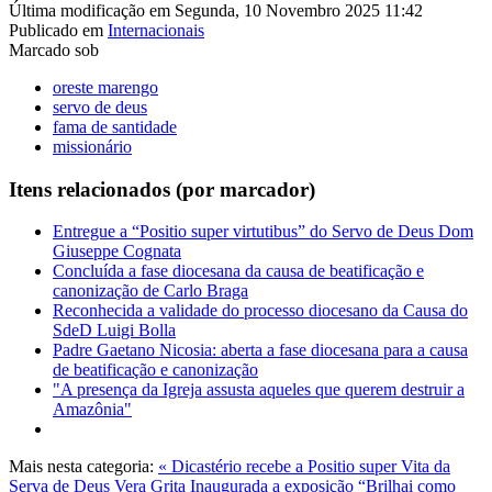
Última modificação em Segunda, 10 Novembro 2025 11:42
Publicado em
Internacionais
Marcado sob
oreste marengo
servo de deus
fama de santidade
missionário
Itens relacionados (por marcador)
Entregue a “Positio super virtutibus” do Servo de Deus Dom
Giuseppe Cognata
Concluída a fase diocesana da causa de beatificação e
canonização de Carlo Braga
Reconhecida a validade do processo diocesano da Causa do
SdeD Luigi Bolla
Padre Gaetano Nicosia: aberta a fase diocesana para a causa
de beatificação e canonização
"A presença da Igreja assusta aqueles que querem destruir a
Amazônia"
Mais nesta categoria:
« Dicastério recebe a Positio super Vita da
Serva de Deus Vera Grita
Inaugurada a exposição “Brilhai como