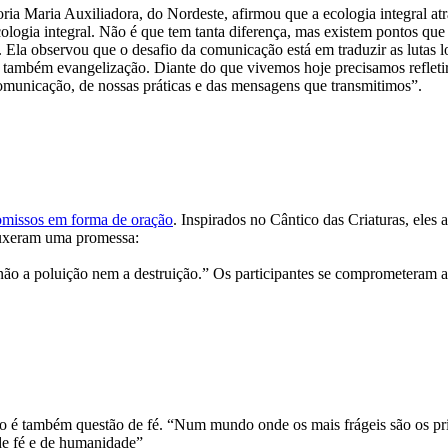
 Maria Auxiliadora, do Nordeste, afirmou que a ecologia integral atra
cologia integral. Não é que tem tanta diferença, mas existem pontos qu
Ela observou que o desafio da comunicação está em traduzir as lutas lo
 também evangelização. Diante do que vivemos hoje precisamos refletir
municação, de nossas práticas e das mensagens que transmitimos”.
missos em forma de oração
. Inspirados no Cântico das Criaturas, eles
ouxeram uma promessa:
não a poluição nem a destruição.” Os participantes se comprometeram a
o é também questão de fé. “Num mundo onde os mais frágeis são os prim
de fé e de humanidade”