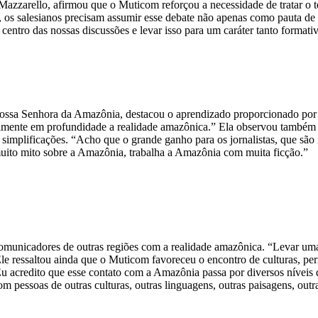
zarello, afirmou que o Muticom reforçou a necessidade de tratar o tem
le, os salesianos precisam assumir esse debate não apenas como pauta 
 centro das nossas discussões e levar isso para um caráter tanto format
ossa Senhora da Amazônia, destacou o aprendizado proporcionado por pe
ealmente em profundidade a realidade amazônica.” Ela observou também
mplificações. “Acho que o grande ganho para os jornalistas, que são mu
 muito mito sobre a Amazônia, trabalha a Amazônia com muita ficção.”
omunicadores de outras regiões com a realidade amazônica. “Levar uma
.” Ele ressaltou ainda que o Muticom favoreceu o encontro de culturas,
acredito que esse contato com a Amazônia passa por diversos níveis de 
com pessoas de outras culturas, outras linguagens, outras paisagens, ou