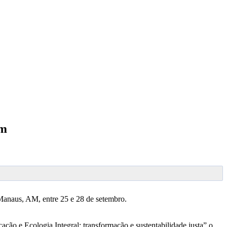
om
Manaus, AM, entre 25 e 28 de setembro.
 e Ecologia Integral: transformação e sustentabilidade justa” o