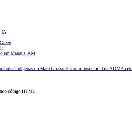
a IA
oGreen
de
tro em Manaus, AM
 missões indígenas do Mato Grosso
Encontro inspetorial da ADMA cele
mitido código HTML.