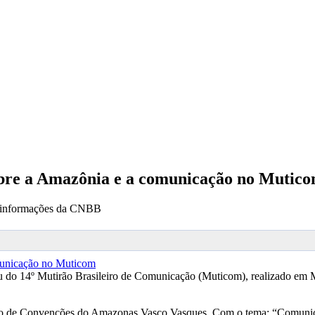
bre a Amazônia e a comunicação no Mutic
m informações da CNBB
 do 14º Mutirão Brasileiro de Comunicação (Muticom), realizado em 
ro de Convenções do Amazonas Vasco Vasques. Com o tema: “Comunicação