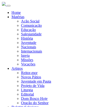
Home
Matérias
Ação Social
Comunicação
Educação
Salesianidade
História
Juventude
Nacionais
Internacionais
Igreja
Missões
Vocações
Artigos
Reitor-mor
Novos Pátios
Juventude em Pauta
Projeto de Vida
Liturgia
Editorial
Dom Bosco Hoje
Oração do Senhor