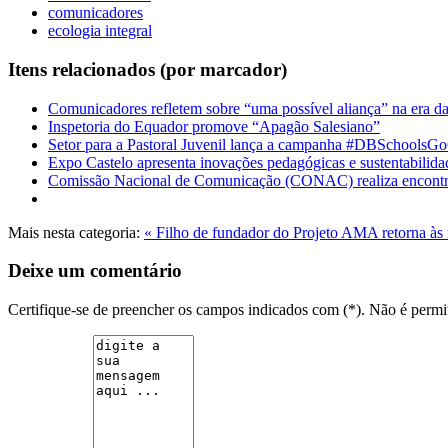
comunicadores
ecologia integral
Itens relacionados (por marcador)
Comunicadores refletem sobre “uma possível aliança” na era d
Inspetoria do Equador promove “Apagão Salesiano”
Setor para a Pastoral Juvenil lança a campanha #DBSchoolsG
Expo Castelo apresenta inovações pedagógicas e sustentabilida
Comissão Nacional de Comunicação (CONAC) realiza encon
Mais nesta categoria:
« Filho de fundador do Projeto AMA retorna às
Deixe um comentário
Certifique-se de preencher os campos indicados com (*). Não é per