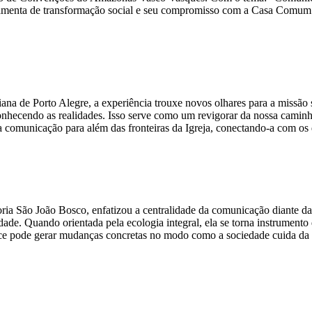
ramenta de transformação social e seu compromisso com a Casa Comum
a de Porto Alegre, a experiência trouxe novos olhares para a missão s
hecendo as realidades. Isso serve como um revigorar da nossa caminha
a comunicação para além das fronteiras da Igreja, conectando-a com os 
ia São João Bosco, enfatizou a centralidade da comunicação diante da
lidade. Quando orientada pela ecologia integral, ela se torna instrument
cance pode gerar mudanças concretas no modo como a sociedade cuida 