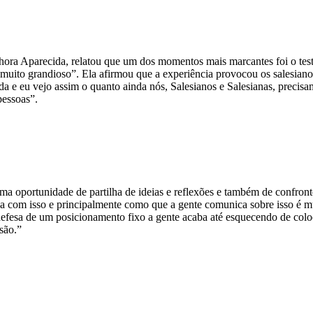
hora Aparecida, relatou que um dos momentos mais marcantes foi o t
oi muito grandioso”. Ela afirmou que a experiência provocou os salesia
 e eu vejo assim o quanto ainda nós, Salesianos e Salesianas, precisa
essoas”.
uma oportunidade de partilha de ideias e reflexões e também de confront
 com isso e principalmente como que a gente comunica sobre isso é mui
 defesa de um posicionamento fixo a gente acaba até esquecendo de colo
são.”