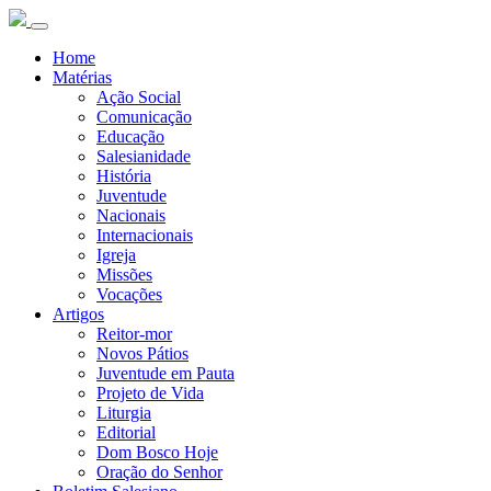
Home
Matérias
Ação Social
Comunicação
Educação
Salesianidade
História
Juventude
Nacionais
Internacionais
Igreja
Missões
Vocações
Artigos
Reitor-mor
Novos Pátios
Juventude em Pauta
Projeto de Vida
Liturgia
Editorial
Dom Bosco Hoje
Oração do Senhor