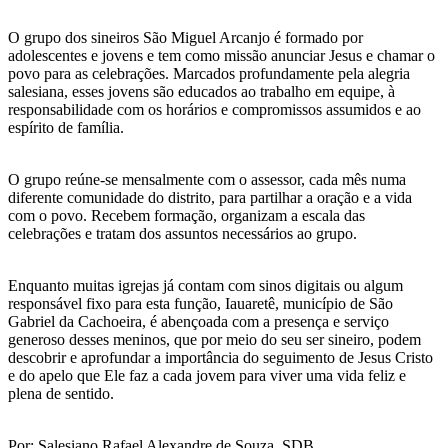
O grupo dos sineiros São Miguel Arcanjo é formado por
adolescentes e jovens e tem como missão anunciar Jesus e chamar o
povo para as celebrações. Marcados profundamente pela alegria
salesiana, esses jovens são educados ao trabalho em equipe, à
responsabilidade com os horários e compromissos assumidos e ao
espírito de família.
O grupo reúne-se mensalmente com o assessor, cada mês numa
diferente comunidade do distrito, para partilhar a oração e a vida
com o povo. Recebem formação, organizam a escala das
celebrações e tratam dos assuntos necessários ao grupo.
Enquanto muitas igrejas já contam com sinos digitais ou algum
responsável fixo para esta função, Iauaretê, município de São
Gabriel da Cachoeira, é abençoada com a presença e serviço
generoso desses meninos, que por meio do seu ser sineiro, podem
descobrir e aprofundar a importância do seguimento de Jesus Cristo
e do apelo que Ele faz a cada jovem para viver uma vida feliz e
plena de sentido.
Por: Salesiano Rafael Alexandre de Souza, SDB