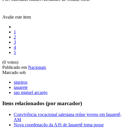
Avalie este item
1
2
3
4
5
(0 votos)
Publicado em
Nacionais
Marcado sob
sineiros
iauarete
sao miguel arcanjo
Itens relacionados (por marcador)
Convivência vocacional salesiana reúne jovens em Iauaretê,
AM
Nova coordenação da AJS de Iauaretê toma posse