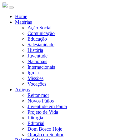
Home
Matérias
Ação Social
Comunicação
Educação
Salesianidade
História
Juventude
Nacionais
Internacionais
Igreja
Missões
Vocações
Artigos
Reitor-mor
Novos Pátios
Juventude em Pauta
Projeto de Vida
Liturgia
Editorial
Dom Bosco Hoje
Oração do Senhor