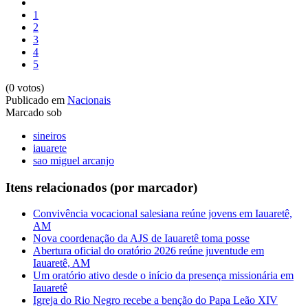
1
2
3
4
5
(0 votos)
Publicado em
Nacionais
Marcado sob
sineiros
iauarete
sao miguel arcanjo
Itens relacionados (por marcador)
Convivência vocacional salesiana reúne jovens em Iauaretê,
AM
Nova coordenação da AJS de Iauaretê toma posse
Abertura oficial do oratório 2026 reúne juventude em
Iauaretê, AM
Um oratório ativo desde o início da presença missionária em
Iauaretê
Igreja do Rio Negro recebe a benção do Papa Leão XIV