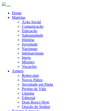
Home
Matérias
Ação Social
Comunicação
Educação
Salesianidade
História
Juventude
Nacionais
Internacionais
Igreja
Missões
Vocações
Artigos
Reitor-mor
Novos Pátios
Juventude em Pauta
Projeto de Vida
Liturgia
Editorial
Dom Bosco Hoje
Oração do Senhor