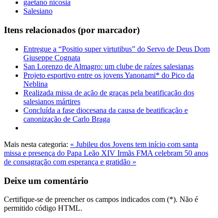
gaetano nicosia
Salesiano
Itens relacionados (por marcador)
Entregue a “Positio super virtutibus” do Servo de Deus Dom
Giuseppe Cognata
San Lorenzo de Almagro: um clube de raízes salesianas
Projeto esportivo entre os jovens Yanonami* do Pico da
Neblina
Realizada missa de ação de graças pela beatificação dos
salesianos mártires
Concluída a fase diocesana da causa de beatificação e
canonização de Carlo Braga
Mais nesta categoria:
« Jubileu dos Jovens tem início com santa
missa e presença do Papa Leão XIV
Irmãs FMA celebram 50 anos
de consagração com esperança e gratidão »
Deixe um comentário
Certifique-se de preencher os campos indicados com (*). Não é
permitido código HTML.