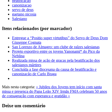
beatificacao
canonizacao
servo de deus
gaetano nicosia
Salesiano
Itens relacionados (por marcador)
Entregue a “Positio super virtutibus” do Servo de Deus Dom
Giuseppe Cognata
San Lorenzo de Almagro: um clube de raízes salesianas
Projeto esportivo entre os jovens Yanonami* do Pico da
Neblina
Realizada missa de ação de graças pela beatificação dos
salesianos mártires
Concluída a fase diocesana da causa de beatificação e
canonização de Carlo Braga
Mais nesta categoria:
« Jubileu dos Jovens tem início com santa
missa e presença do Papa Leão XIV
Irmãs FMA celebram 50 anos
de consagração com esperança e gratidão »
Deixe um comentário