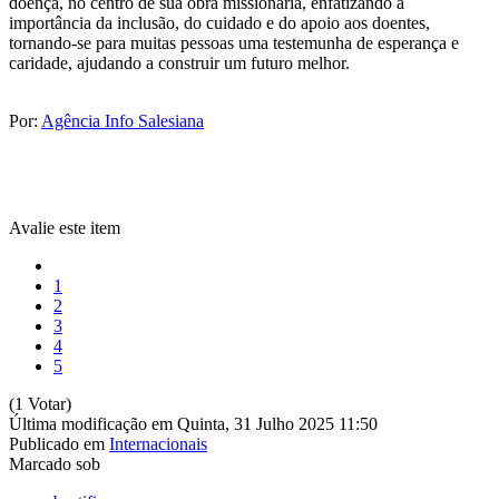
doença, no centro de sua obra missionária, enfatizando a
importância da inclusão, do cuidado e do apoio aos doentes,
tornando-se para muitas pessoas uma testemunha de esperança e
caridade, ajudando a construir um futuro melhor.
Por:
Agência Info Salesiana
Avalie este item
1
2
3
4
5
(1 Votar)
Última modificação em Quinta, 31 Julho 2025 11:50
Publicado em
Internacionais
Marcado sob