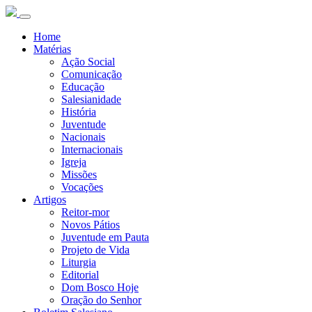
Home
Matérias
Ação Social
Comunicação
Educação
Salesianidade
História
Juventude
Nacionais
Internacionais
Igreja
Missões
Vocações
Artigos
Reitor-mor
Novos Pátios
Juventude em Pauta
Projeto de Vida
Liturgia
Editorial
Dom Bosco Hoje
Oração do Senhor