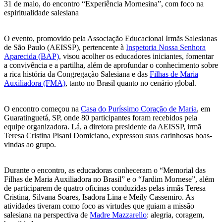
31 de maio, do encontro “Experiência Mornesina”, com foco na
espiritualidade salesiana
O evento, promovido pela Associação Educacional Irmãs Salesianas
de São Paulo (AEISSP), pertencente à
Inspetoria Nossa Senhora
Aparecida (BAP)
, visou acolher os educadores iniciantes, fomentar
a convivência e a partilha, além de aprofundar o conhecimento sobre
a rica história da Congregação Salesiana e das
Filhas de Maria
Auxiliadora (FMA)
, tanto no Brasil quanto no cenário global.
O encontro começou na
Casa do Puríssimo Coração de Maria
, em
Guaratinguetá, SP, onde 80 participantes foram recebidos pela
equipe organizadora. Lá, a diretora presidente da AEISSP, irmã
Teresa Cristina Pisani Domiciano, expressou suas carinhosas boas-
vindas ao grupo.
Durante o encontro, as educadoras conheceram o “Memorial das
Filhas de Maria Auxiliadora no Brasil” e o “Jardim Mornese”, além
de participarem de quatro oficinas conduzidas pelas irmãs Teresa
Cristina, Silvana Soares, Isadora Lina e Meily Cassemiro. As
atividades tiveram como foco as virtudes que guiam a missão
salesiana na perspectiva de
Madre Mazzarello
: alegria, coragem,