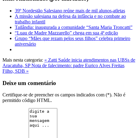
39º Nordestão Salesiano reúne mais de mil alunos-atletas
A missão salesiana na defesa da infância e no combate ao
trabalho infantil
Tailândia: inaugurada a comunidade “Santa Maria Troncatti”
“Luau de Madre Mazzarello” chega em sua 4ª edição
Grupo “Mães que rezam pelos seus filhos” celebra primeiro
aniversário
Mais nesta categoria:
« Zatti Saúde inicia atendimentos nas UBSs de
Araçatuba, SP
Nota de falecimento: padre Eurico Alves Freitas
Filho, SDB »
Deixe um comentário
Certifique-se de preencher os campos indicados com (*). Não é
permitido código HTML.