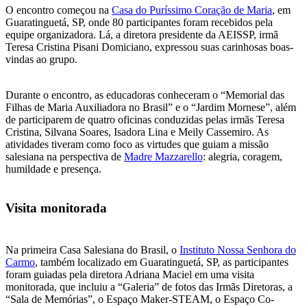
O encontro começou na
Casa do Puríssimo Coração de Maria
, em
Guaratinguetá, SP, onde 80 participantes foram recebidos pela
equipe organizadora. Lá, a diretora presidente da AEISSP, irmã
Teresa Cristina Pisani Domiciano, expressou suas carinhosas boas-
vindas ao grupo.
Durante o encontro, as educadoras conheceram o “Memorial das
Filhas de Maria Auxiliadora no Brasil” e o “Jardim Mornese”, além
de participarem de quatro oficinas conduzidas pelas irmãs Teresa
Cristina, Silvana Soares, Isadora Lina e Meily Cassemiro. As
atividades tiveram como foco as virtudes que guiam a missão
salesiana na perspectiva de
Madre Mazzarello
: alegria, coragem,
humildade e presença.
Visita monitorada
Na primeira Casa Salesiana do Brasil, o
Instituto Nossa Senhora do
Carmo
, também localizado em Guaratinguetá, SP, as participantes
foram guiadas pela diretora Adriana Maciel em uma visita
monitorada, que incluiu a “Galeria” de fotos das Irmãs Diretoras, a
“Sala de Memórias”, o Espaço Maker-STEAM, o Espaço Co-