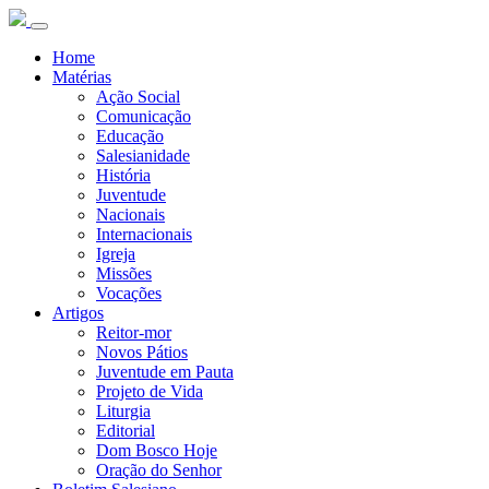
Home
Matérias
Ação Social
Comunicação
Educação
Salesianidade
História
Juventude
Nacionais
Internacionais
Igreja
Missões
Vocações
Artigos
Reitor-mor
Novos Pátios
Juventude em Pauta
Projeto de Vida
Liturgia
Editorial
Dom Bosco Hoje
Oração do Senhor