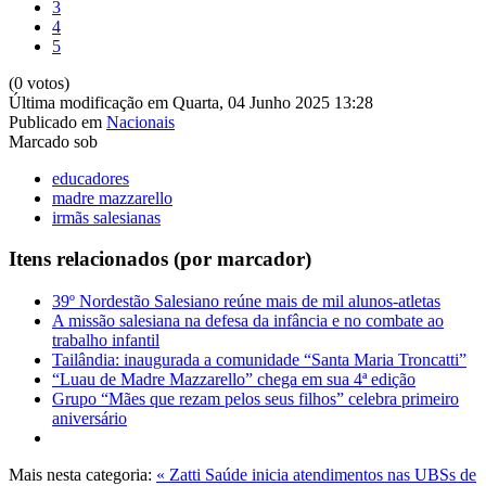
3
4
5
(0 votos)
Última modificação em Quarta, 04 Junho 2025 13:28
Publicado em
Nacionais
Marcado sob
educadores
madre mazzarello
irmãs salesianas
Itens relacionados (por marcador)
39º Nordestão Salesiano reúne mais de mil alunos-atletas
A missão salesiana na defesa da infância e no combate ao
trabalho infantil
Tailândia: inaugurada a comunidade “Santa Maria Troncatti”
“Luau de Madre Mazzarello” chega em sua 4ª edição
Grupo “Mães que rezam pelos seus filhos” celebra primeiro
aniversário
Mais nesta categoria:
« Zatti Saúde inicia atendimentos nas UBSs de