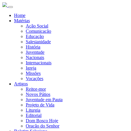
Home
Matérias
Ação Social
Comunicação
Educação
Salesianidade
História
Juventude
Nacionais
Internacionais
Igreja
Missões
Vocações
Artigos
Reitor-mor
Novos Pátios
Juventude em Pauta
Projeto de Vida
Liturgia
Editorial
Dom Bosco Hoje
Oração do Senhor