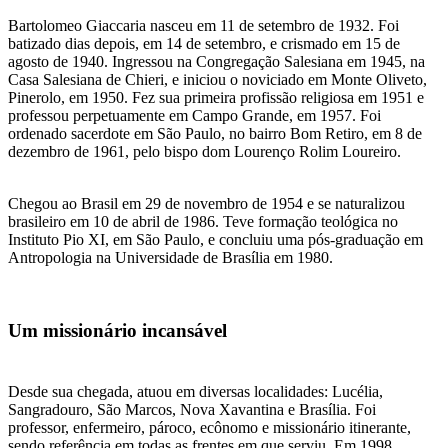
Bartolomeo Giaccaria nasceu em 11 de setembro de 1932. Foi
batizado dias depois, em 14 de setembro, e crismado em 15 de
agosto de 1940. Ingressou na Congregação Salesiana em 1945, na
Casa Salesiana de Chieri, e iniciou o noviciado em Monte Oliveto,
Pinerolo, em 1950. Fez sua primeira profissão religiosa em 1951 e
professou perpetuamente em Campo Grande, em 1957. Foi
ordenado sacerdote em São Paulo, no bairro Bom Retiro, em 8 de
dezembro de 1961, pelo bispo dom Lourenço Rolim Loureiro.
Chegou ao Brasil em 29 de novembro de 1954 e se naturalizou
brasileiro em 10 de abril de 1986. Teve formação teológica no
Instituto Pio XI, em São Paulo, e concluiu uma pós-graduação em
Antropologia na Universidade de Brasília em 1980.
Um missionário incansável
Desde sua chegada, atuou em diversas localidades: Lucélia,
Sangradouro, São Marcos, Nova Xavantina e Brasília. Foi
professor, enfermeiro, pároco, ecônomo e missionário itinerante,
sendo referência em todas as frentes em que serviu. Em 1998,