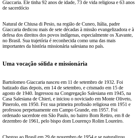
Giaccaria. Ele tinha 92 anos de idade, 73 de vida religiosa e 63 anos
de sacerdócio
Natural de Chiusa di Pesio, na região de Cuneo, Itália, padre
Giaccaria dedicou mais de sete décadas à missão evangelizadora e à
defesa dos direitos dos povos indígenas, especialmente os Xavante,
no Brasil. Sua trajetória é reconhecida como uma das mais
importantes da história missionária salesiana no país.
Uma vocação sólida e missionária
Bartolomeo Giaccaria nasceu em 11 de setembro de 1932. Foi
batizado dias depois, em 14 de setembro, e crismado em 15 de
agosto de 1940. Ingressou na Congregação Salesiana em 1945, na
Casa Salesiana de Chieri, e iniciou o noviciado em Monte Oliveto,
Pinerolo, em 1950. Fez sua primeira profissão religiosa em 1951 e
professou perpetuamente em Campo Grande, em 1957. Foi
ordenado sacerdote em São Paulo, no bairro Bom Retiro, em 8 de
dezembro de 1961, pelo bispo dom Lourenço Rolim Loureiro.
Chegou ao Brasil em 29 de novembro de 1954 e se naturalizou