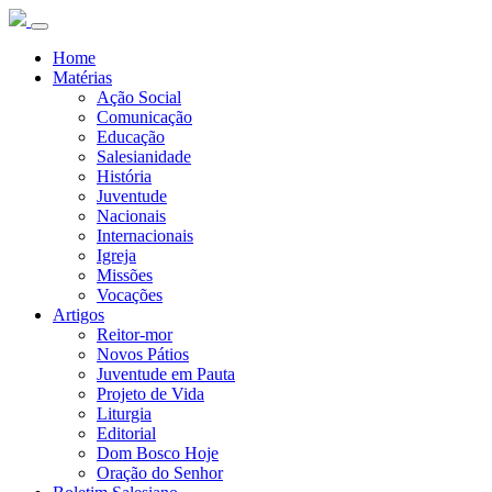
Home
Matérias
Ação Social
Comunicação
Educação
Salesianidade
História
Juventude
Nacionais
Internacionais
Igreja
Missões
Vocações
Artigos
Reitor-mor
Novos Pátios
Juventude em Pauta
Projeto de Vida
Liturgia
Editorial
Dom Bosco Hoje
Oração do Senhor