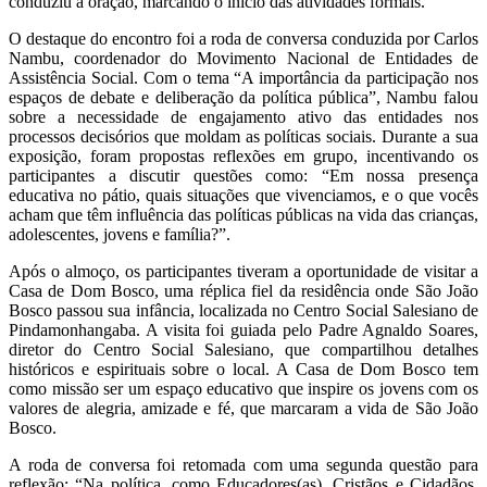
conduziu a oração, marcando o início das atividades formais.
O destaque do encontro foi a roda de conversa conduzida por Carlos
Nambu, coordenador do Movimento Nacional de Entidades de
Assistência Social. Com o tema “A importância da participação nos
espaços de debate e deliberação da política pública”, Nambu falou
sobre a necessidade de engajamento ativo das entidades nos
processos decisórios que moldam as políticas sociais. Durante a sua
exposição, foram propostas reflexões em grupo, incentivando os
participantes a discutir questões como: “Em nossa presença
educativa no pátio, quais situações que vivenciamos, e o que vocês
acham que têm influência das políticas públicas na vida das crianças,
adolescentes, jovens e família?”.
Após o almoço, os participantes tiveram a oportunidade de visitar a
Casa de Dom Bosco, uma réplica fiel da residência onde São João
Bosco passou sua infância, localizada no Centro Social Salesiano de
Pindamonhangaba. A visita foi guiada pelo Padre Agnaldo Soares,
diretor do Centro Social Salesiano, que compartilhou detalhes
históricos e espirituais sobre o local. A Casa de Dom Bosco tem
como missão ser um espaço educativo que inspire os jovens com os
valores de alegria, amizade e fé, que marcaram a vida de São João
Bosco.
A roda de conversa foi retomada com uma segunda questão para
reflexão: “Na política, como Educadores(as), Cristãos e Cidadãos,