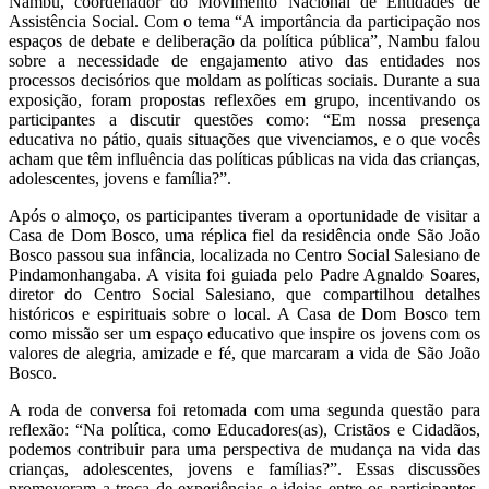
Nambu, coordenador do Movimento Nacional de Entidades de
Assistência Social. Com o tema “A importância da participação nos
espaços de debate e deliberação da política pública”, Nambu falou
sobre a necessidade de engajamento ativo das entidades nos
processos decisórios que moldam as políticas sociais. Durante a sua
exposição, foram propostas reflexões em grupo, incentivando os
participantes a discutir questões como: “Em nossa presença
educativa no pátio, quais situações que vivenciamos, e o que vocês
acham que têm influência das políticas públicas na vida das crianças,
adolescentes, jovens e família?”.
Após o almoço, os participantes tiveram a oportunidade de visitar a
Casa de Dom Bosco, uma réplica fiel da residência onde São João
Bosco passou sua infância, localizada no Centro Social Salesiano de
Pindamonhangaba. A visita foi guiada pelo Padre Agnaldo Soares,
diretor do Centro Social Salesiano, que compartilhou detalhes
históricos e espirituais sobre o local. A Casa de Dom Bosco tem
como missão ser um espaço educativo que inspire os jovens com os
valores de alegria, amizade e fé, que marcaram a vida de São João
Bosco.
A roda de conversa foi retomada com uma segunda questão para
reflexão: “Na política, como Educadores(as), Cristãos e Cidadãos,
podemos contribuir para uma perspectiva de mudança na vida das
crianças, adolescentes, jovens e famílias?”. Essas discussões
promoveram a troca de experiências e ideias entre os participantes,