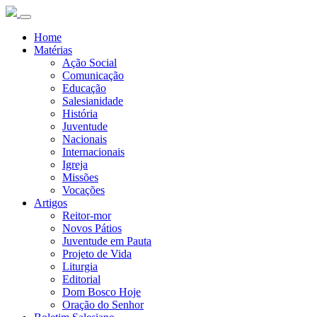
Home
Matérias
Ação Social
Comunicação
Educação
Salesianidade
História
Juventude
Nacionais
Internacionais
Igreja
Missões
Vocações
Artigos
Reitor-mor
Novos Pátios
Juventude em Pauta
Projeto de Vida
Liturgia
Editorial
Dom Bosco Hoje
Oração do Senhor