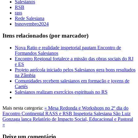
Salesianos
RSB
rass
Rede Salesiana
bsnovembro2024
Itens relacionados (por marcador)
Nova Ratio e realidade inspetorial pautam Encontro de
Formandos Salesianos
Encontro Regional fortalece a missão das obras sociais do RJ
e ES
Projeto agrícola iniciado pelos Salesianos gera bons resultados
na Zâmbia
Comunidades recebem salesianos em formação e jovens de
Caetés
Salesianos realizam exercícios espirituais no RS
Mais nesta categoria:
« Mesa Redonda e Workshops no 2º dia do
Encontro Continental RASS e RSB
Inspetoria Salesiana São Luiz
Gonzaga lança Relatório de Impacto Social, Educacional e Pastoral
»
Deixe um comentário