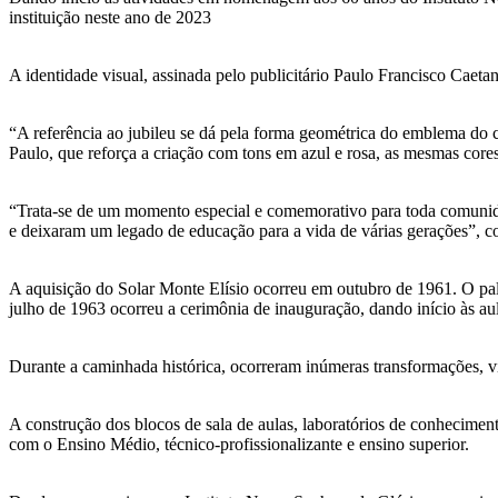
instituição neste ano de 2023
A identidade visual, assinada pelo publicitário Paulo Francisco Caet
“A referência ao jubileu se dá pela forma geométrica do emblema do co
Paulo, que reforça a criação com tons em azul e rosa, as mesmas core
“Trata-se de um momento especial e comemorativo para toda comunidad
e deixaram um legado de educação para a vida de várias gerações”, c
A aquisição do Solar Monte Elísio ocorreu em outubro de 1961. O pal
julho de 1963 ocorreu a cerimônia de inauguração, dando início às a
Durante a caminhada histórica, ocorreram inúmeras transformações, vi
A construção dos blocos de sala de aulas, laboratórios de conhecimen
com o Ensino Médio, técnico-profissionalizante e ensino superior.