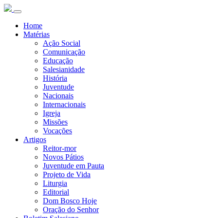
Home
Matérias
Ação Social
Comunicação
Educação
Salesianidade
História
Juventude
Nacionais
Internacionais
Igreja
Missões
Vocações
Artigos
Reitor-mor
Novos Pátios
Juventude em Pauta
Projeto de Vida
Liturgia
Editorial
Dom Bosco Hoje
Oração do Senhor