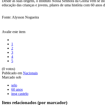
Desde as suas origens, o Instituto Nossa Senhora da Glória vem se in
educação das crianças e jovens, pilares de uma história com 60 anos d
Fonte: Alysson Nogueira
Avalie este item
1
2
3
4
5
(0 votos)
Publicado em
Nacionais
Marcado sob
selo
60 anos
insg castelo
Itens relacionados (por marcador)