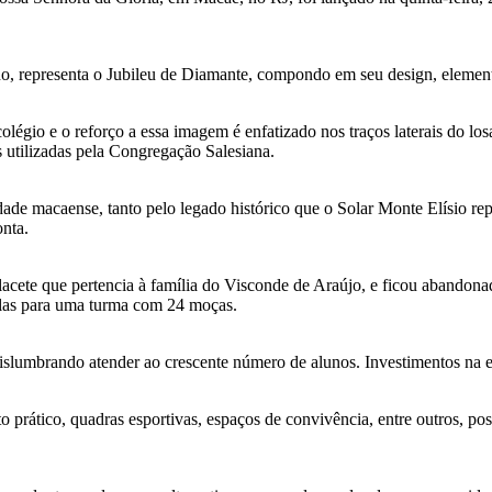
ano, representa o Jubileu de Diamante, compondo em seu design, element
légio e o reforço a essa imagem é enfatizado nos traços laterais do lo
s utilizadas pela Congregação Salesiana.
e macaense, tanto pelo legado histórico que o Solar Monte Elísio rep
onta.
acete que pertencia à família do Visconde de Araújo, e ficou abandona
ulas para uma turma com 24 moças.
slumbrando atender ao crescente número de alunos. Investimentos na est
to prático, quadras esportivas, espaços de convivência, entre outros, p