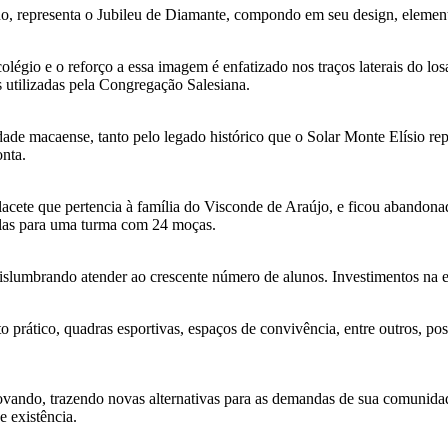
ano, representa o Jubileu de Diamante, compondo em seu design, element
légio e o reforço a essa imagem é enfatizado nos traços laterais do lo
s utilizadas pela Congregação Salesiana.
e macaense, tanto pelo legado histórico que o Solar Monte Elísio rep
onta.
acete que pertencia à família do Visconde de Araújo, e ficou abandona
ulas para uma turma com 24 moças.
slumbrando atender ao crescente número de alunos. Investimentos na est
to prático, quadras esportivas, espaços de convivência, entre outros, p
ovando, trazendo novas alternativas para as demandas de sua comunidad
e existência.