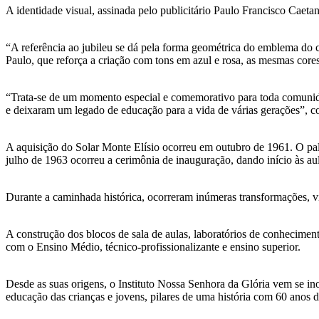
A identidade visual, assinada pelo publicitário Paulo Francisco Caet
“A referência ao jubileu se dá pela forma geométrica do emblema do co
Paulo, que reforça a criação com tons em azul e rosa, as mesmas core
“Trata-se de um momento especial e comemorativo para toda comunidad
e deixaram um legado de educação para a vida de várias gerações”, c
A aquisição do Solar Monte Elísio ocorreu em outubro de 1961. O pal
julho de 1963 ocorreu a cerimônia de inauguração, dando início às a
Durante a caminhada histórica, ocorreram inúmeras transformações, vi
A construção dos blocos de sala de aulas, laboratórios de conhecimen
com o Ensino Médio, técnico-profissionalizante e ensino superior.
Desde as suas origens, o Instituto Nossa Senhora da Glória vem se in
educação das crianças e jovens, pilares de uma história com 60 anos d