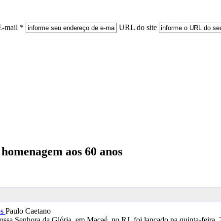
E-mail *
URL do site
 homenagem aos 60 anos
Paulo Caetano
sa Senhora da Glória, em Macaé, no RJ, foi lançado na quinta-feira, 2