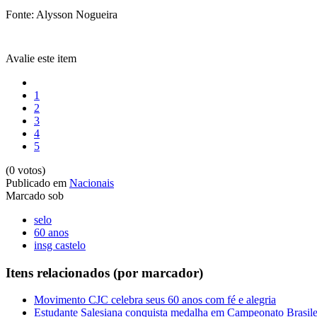
Fonte: Alysson Nogueira
Avalie este item
1
2
3
4
5
(0 votos)
Publicado em
Nacionais
Marcado sob
selo
60 anos
insg castelo
Itens relacionados (por marcador)
Movimento CJC celebra seus 60 anos com fé e alegria
Estudante Salesiana conquista medalha em Campeonato Brasile