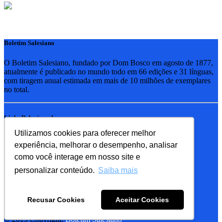
Boletim Salesiano
O Boletim Salesiano, fundado por Dom Bosco em agosto de 1877,
atualmente é publicado no mundo todo em 66 edições e 31 línguas,
com tiragem anual estimada em mais de 10 milhões de exemplares
no total.
Links Relacionados
Utilizamos cookies para oferecer melhor
RSB - Rede Salesiana Brasil
experiência, melhorar o desempenho, analisar
EDEBE - Editora
UPV - União pela Vida
como você interage em nosso site e
personalizar conteúdo.
Saiba mais
Familia Salesiana
SDB - Salesianos de Dom Bosco
Recusar Cookies
Aceitar Cookies
FMA - Filhas de Maria Auxiliadora
© 2019 Copyright:
Boletim Salesiano