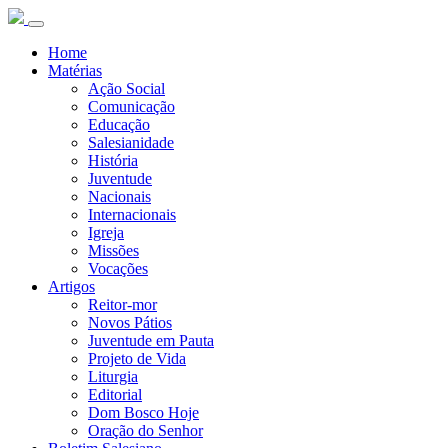
Home
Matérias
Ação Social
Comunicação
Educação
Salesianidade
História
Juventude
Nacionais
Internacionais
Igreja
Missões
Vocações
Artigos
Reitor-mor
Novos Pátios
Juventude em Pauta
Projeto de Vida
Liturgia
Editorial
Dom Bosco Hoje
Oração do Senhor