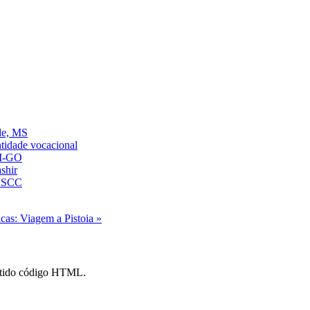
de, MS
ntidade vocacional
AM-GO
shir
 SSCC
cas: Viagem a Pistoia »
mitido código HTML.