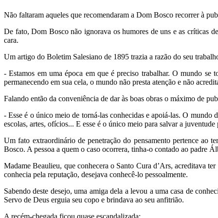
Não faltaram aqueles que recomendaram a Dom Bosco recorrer à public
De fato, Dom Bosco não ignorava os humores de uns e as críticas de
cara.
Um artigo do Boletim Salesiano de 1895 trazia a razão do seu trabalho
- Estamos em uma época em que é preciso trabalhar. O mundo se torn
permanecendo em sua cela, o mundo não presta atenção e não acredita
Falando então da conveniência de dar às boas obras o máximo de publi
- Esse é o único meio de torná-las conhecidas e apoiá-las. O mundo d
escolas, artes, ofícios... E esse é o único meio para salvar a juventude
Um fato extraordinário de penetração do pensamento pertence ao t
Bosco. A pessoa a quem o caso ocorrera, tinha-o contado ao padre Ál
Madame Beaulieu, que conhecera o Santo Cura d’Ars, acreditava te
conhecia pela reputação, desejava conhecê-lo pessoalmente.
Sabendo deste desejo, uma amiga dela a levou a uma casa de conhec
Servo de Deus erguia seu copo e brindava ao seu anfitrião.
A recém-chegada ficou quase escandalizada: