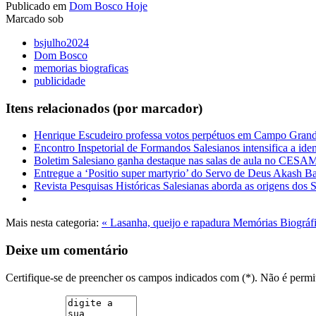
Publicado em
Dom Bosco Hoje
Marcado sob
bsjulho2024
Dom Bosco
memorias biograficas
publicidade
Itens relacionados (por marcador)
Henrique Escudeiro professa votos perpétuos em Campo Gran
Encontro Inspetorial de Formandos Salesianos intensifica a ide
Boletim Salesiano ganha destaque nas salas de aula no CES
Entregue a ‘Positio super martyrio’ do Servo de Deus Akash Ba
Revista Pesquisas Históricas Salesianas aborda as origens dos
Mais nesta categoria:
« Lasanha, queijo e rapadura
Memórias Biográfi
Deixe um comentário
Certifique-se de preencher os campos indicados com (*). Não é per