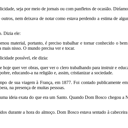
idade, seja por meio de jornais ou com panfletos de ocasião. Diríamos
 outros, nem deixava de notar como estava perdendo a estima de alguma
. Dizia ele:
ou material, portanto, é preciso trabalhar e tornar conhecido o bem
 mais nisso. O mundo precisa ver e tocar.
cidade possível, ele dizia:
e hoje quer ver obras, quer ver o clero trabalhando para instruir e edu
 pobre, educando-a na religião e, assim, cristianizar a sociedade.
empo de sua viagem à França, em 1877. Foi contado publicamente em
bera, na presença de muitas pessoas.
r uma ideia exata do que era um Santo. Quando Dom Bosco chegou a Ni
idos durante a hora do almoço. Dom Bosco estava sentado à cabeceira