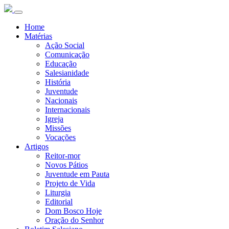
Home
Matérias
Ação Social
Comunicação
Educação
Salesianidade
História
Juventude
Nacionais
Internacionais
Igreja
Missões
Vocações
Artigos
Reitor-mor
Novos Pátios
Juventude em Pauta
Projeto de Vida
Liturgia
Editorial
Dom Bosco Hoje
Oração do Senhor