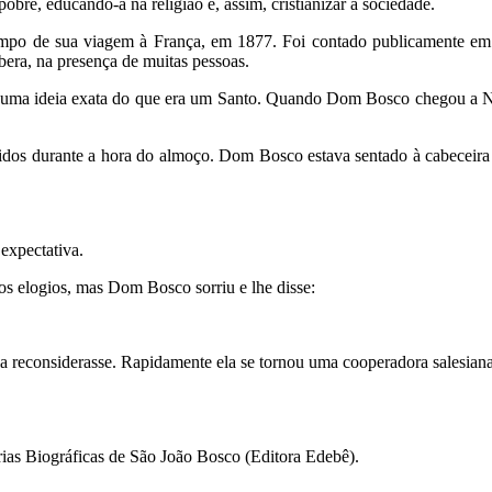
 pobre, educando-a na religião e, assim, cristianizar a sociedade.
empo de sua viagem à França, em 1877. Foi contado publicamente em
bera, na presença de muitas pessoas.
r uma ideia exata do que era um Santo. Quando Dom Bosco chegou a Ni
idos durante a hora do almoço. Dom Bosco estava sentado à cabeceira
expectativa.
os elogios, mas Dom Bosco sorriu e lhe disse:
a reconsiderasse. Rapidamente ela se tornou uma cooperadora salesiana,
ias Biográficas de São João Bosco (Editora Edebê).