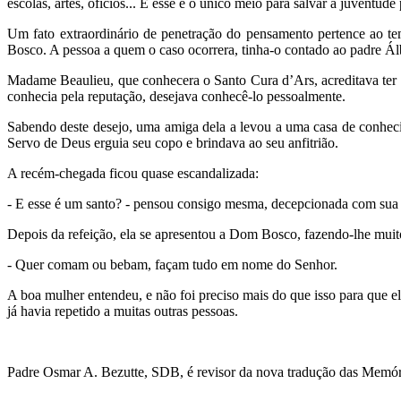
escolas, artes, ofícios... E esse é o único meio para salvar a juventude
Um fato extraordinário de penetração do pensamento pertence ao t
Bosco. A pessoa a quem o caso ocorrera, tinha-o contado ao padre Ál
Madame Beaulieu, que conhecera o Santo Cura d’Ars, acreditava te
conhecia pela reputação, desejava conhecê-lo pessoalmente.
Sabendo deste desejo, uma amiga dela a levou a uma casa de conhec
Servo de Deus erguia seu copo e brindava ao seu anfitrião.
A recém-chegada ficou quase escandalizada:
- E esse é um santo? - pensou consigo mesma, decepcionada com sua 
Depois da refeição, ela se apresentou a Dom Bosco, fazendo-lhe muit
- Quer comam ou bebam, façam tudo em nome do Senhor.
A boa mulher entendeu, e não foi preciso mais do que isso para que el
já havia repetido a muitas outras pessoas.
Padre Osmar A. Bezutte, SDB, é revisor da nova tradução das Memór