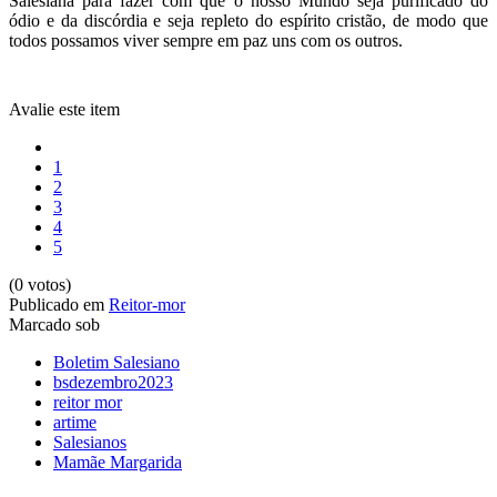
Salesiana para fazer com que o nosso Mundo seja purificado do
ódio e da discórdia e seja repleto do espírito cristão, de modo que
todos possamos viver sempre em paz uns com os outros.
Avalie este item
1
2
3
4
5
(0 votos)
Publicado em
Reitor-mor
Marcado sob
Boletim Salesiano
bsdezembro2023
reitor mor
artime
Salesianos
Mamãe Margarida