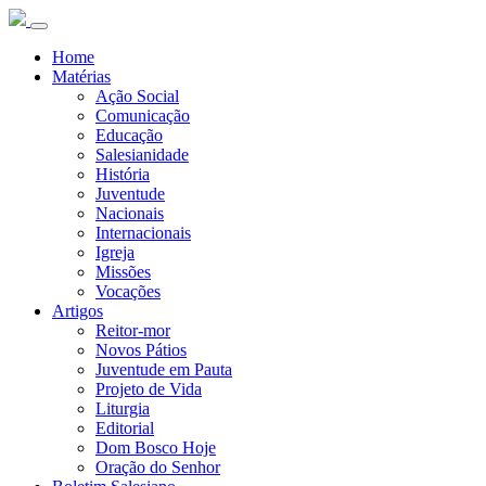
Home
Matérias
Ação Social
Comunicação
Educação
Salesianidade
História
Juventude
Nacionais
Internacionais
Igreja
Missões
Vocações
Artigos
Reitor-mor
Novos Pátios
Juventude em Pauta
Projeto de Vida
Liturgia
Editorial
Dom Bosco Hoje
Oração do Senhor