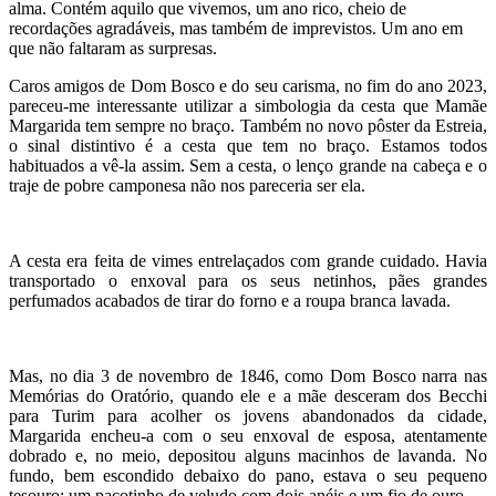
alma. Contém aquilo que vivemos, um ano rico, cheio de
recordações agradáveis, mas também de imprevistos. Um ano em
que não faltaram as surpresas.
Caros amigos de Dom Bosco e do seu carisma, no fim do ano 2023,
pareceu-me interessante utilizar a simbologia da cesta que Mamãe
Margarida tem sempre no braço. Também no novo pôster da Estreia,
o sinal distintivo é a cesta que tem no braço. Estamos todos
habituados a vê-la assim. Sem a cesta, o lenço grande na cabeça e o
traje de pobre camponesa não nos pareceria ser ela.
A cesta era feita de vimes entrelaçados com grande cuidado. Havia
transportado o enxoval para os seus netinhos, pães grandes
perfumados acabados de tirar do forno e a roupa branca lavada.
Mas, no dia 3 de novembro de 1846, como Dom Bosco narra nas
Memórias do Oratório, quando ele e a mãe desceram dos Becchi
para Turim para acolher os jovens abandonados da cidade,
Margarida encheu-a com o seu enxoval de esposa, atentamente
dobrado e, no meio, depositou alguns macinhos de lavanda. No
fundo, bem escondido debaixo do pano, estava o seu pequeno
tesouro: um pacotinho de veludo com dois anéis e um fio de ouro.