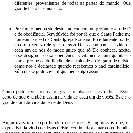
diferentes, provenientes de todas as partes do mundo. Que
grande lição eles nos dão.
Por fim, o meu cesto deste ano contém um profundo ato de fé
e de obediência. Sem dúvida foi por fé que o Santo Padre me
nomeou cardeal da Santa Igreja Romana. E certamente por fé,
e com a certeza de que o nosso Deus acompanha a vida de
cada um de nós do modo único que só Ele conhece, aceitei
esse desígnio e essa obediência. Certamente com gratidão e
com a promessa de fidelidade e lealdade ao Vigário de Cristo,
como nos é declarado quando recebemos o anel cardinalício.
Só na fé se pode viver dignamente algo assim.
Como podem ver, meus amigos, a minha cesta está cheia. Estou
certo de que é também assim na vida de cada um de vocês. Este é o
grande dom da vida da parte de Deus.
Auguro-vos um tempo bendito neste mês. E auguro-vos que, na
expetativa da vinda de Jesus Cristo, continueis a atuar como Família