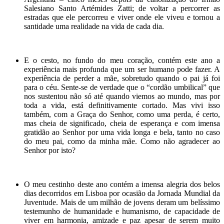
Salesiano Santo Artémides Zatti; de voltar a percorrer as
estradas que ele percorreu e viver onde ele viveu e tornou a
santidade uma realidade na vida de cada dia.
E o cesto, no fundo do meu coração, contém este ano a
experiência mais profunda que um ser humano pode fazer. A
experiência de perder a mãe, sobretudo quando o pai já foi
para o céu. Sente-se de verdade que o “cordão umbilical” que
nos sustentou não só até quando viemos ao mundo, mas por
toda a vida, está definitivamente cortado. Mas vivi isso
também, com a Graça do Senhor, como uma perda, é certo,
mas cheia de significado, cheia de esperança e com imensa
gratidão ao Senhor por uma vida longa e bela, tanto no caso
do meu pai, como da minha mãe. Como não agradecer ao
Senhor por isto?
O meu cestinho deste ano contém a imensa alegria dos belos
dias decorridos em Lisboa por ocasião da Jornada Mundial da
Juventude. Mais de um milhão de jovens deram um belíssimo
testemunho de humanidade e humanismo, de capacidade de
viver em harmonia, amizade e paz apesar de serem muito