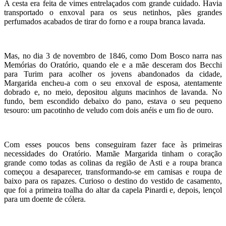
A cesta era feita de vimes entrelaçados com grande cuidado. Havia
transportado o enxoval para os seus netinhos, pães grandes
perfumados acabados de tirar do forno e a roupa branca lavada.
Mas, no dia 3 de novembro de 1846, como Dom Bosco narra nas
Memórias do Oratório, quando ele e a mãe desceram dos Becchi
para Turim para acolher os jovens abandonados da cidade,
Margarida encheu-a com o seu enxoval de esposa, atentamente
dobrado e, no meio, depositou alguns macinhos de lavanda. No
fundo, bem escondido debaixo do pano, estava o seu pequeno
tesouro: um pacotinho de veludo com dois anéis e um fio de ouro.
Com esses poucos bens conseguiram fazer face às primeiras
necessidades do Oratório. Mamãe Margarida tinham o coração
grande como todas as colinas da região de Asti e a roupa branca
começou a desaparecer, transformando-se em camisas e roupa de
baixo para os rapazes. Curioso o destino do vestido de casamento,
que foi a primeira toalha do altar da capela Pinardi e, depois, lençol
para um doente de cólera.