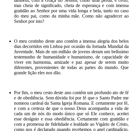
também, com a Graça do Senhor, como uma perda, é certo,
mas cheia de significado, cheia de esperança e com imensa
gratidão ao Senhor por uma vida longa e bela, tanto no caso
do meu pai, como da minha mãe. Como não agradecer ao
Senhor por isto?
O meu cestinho deste ano contém a imensa alegria dos belos
dias decorridos em Lisboa por ocasião da Jornada Mundial da
Juventude. Mais de um milhão de jovens deram um belíssimo
testemunho de humanidade e humanismo, de capacidade de
viver em harmonia, amizade e paz apesar de serem muito
diferentes, provenientes de todas as partes do mundo. Que
grande lição eles nos dão.
Por fim, o meu cesto deste ano contém um profundo ato de fé
e de obediência. Sem dúvida foi por fé que o Santo Padre me
nomeou cardeal da Santa Igreja Romana. E certamente por fé,
e com a certeza de que o nosso Deus acompanha a vida de
cada um de nós do modo único que só Ele conhece, aceitei
esse desígnio e essa obediência. Certamente com gratidão e
com a promessa de fidelidade e lealdade ao Vigário de Cristo,
como nos é declarado quando recebemos o anel cardinalício.