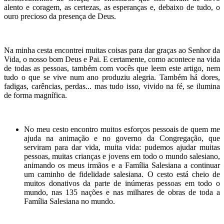
alento e coragem, as certezas, as esperanças e, debaixo de tudo, o
ouro precioso da presença de Deus.
Na minha cesta encontrei muitas coisas para dar graças ao Senhor da
Vida, o nosso bom Deus e Pai. E certamente, como acontece na vida
de todas as pessoas, também com vocês que leem este artigo, nem
tudo o que se vive num ano produziu alegria. Também há dores,
fadigas, carências, perdas... mas tudo isso, vivido na fé, se ilumina
de forma magnífica.
No meu cesto encontro muitos esforços pessoais de quem me
ajuda na animação e no governo da Congregação, que
serviram para dar vida, muita vida: pudemos ajudar muitas
pessoas, muitas crianças e jovens em todo o mundo salesiano,
animando os meus irmãos e a Família Salesiana a continuar
um caminho de fidelidade salesiana. O cesto está cheio de
muitos donativos da parte de inúmeras pessoas em todo o
mundo, nas 135 nações e nas milhares de obras de toda a
Família Salesiana no mundo.