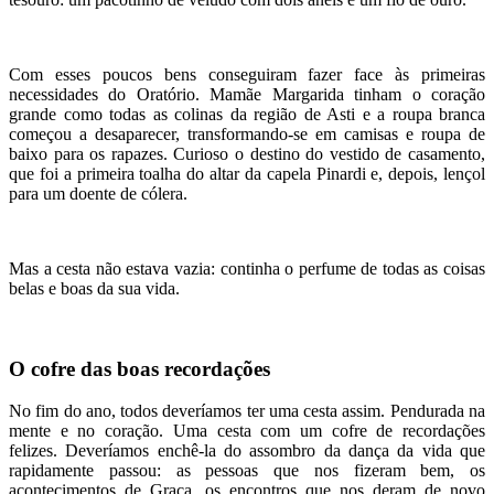
Com esses poucos bens conseguiram fazer face às primeiras
necessidades do Oratório. Mamãe Margarida tinham o coração
grande como todas as colinas da região de Asti e a roupa branca
começou a desaparecer, transformando-se em camisas e roupa de
baixo para os rapazes. Curioso o destino do vestido de casamento,
que foi a primeira toalha do altar da capela Pinardi e, depois, lençol
para um doente de cólera.
Mas a cesta não estava vazia: continha o perfume de todas as coisas
belas e boas da sua vida.
O cofre das boas recordações
No fim do ano, todos deveríamos ter uma cesta assim. Pendurada na
mente e no coração. Uma cesta com um cofre de recordações
felizes. Deveríamos enchê-la do assombro da dança da vida que
rapidamente passou: as pessoas que nos fizeram bem, os
acontecimentos de Graça, os encontros que nos deram de novo