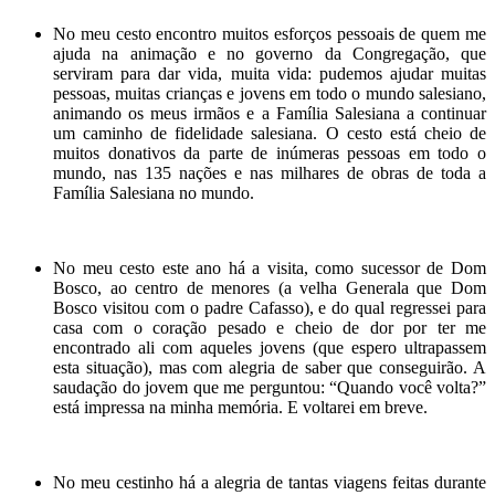
No meu cesto encontro muitos esforços pessoais de quem me
ajuda na animação e no governo da Congregação, que
serviram para dar vida, muita vida: pudemos ajudar muitas
pessoas, muitas crianças e jovens em todo o mundo salesiano,
animando os meus irmãos e a Família Salesiana a continuar
um caminho de fidelidade salesiana. O cesto está cheio de
muitos donativos da parte de inúmeras pessoas em todo o
mundo, nas 135 nações e nas milhares de obras de toda a
Família Salesiana no mundo.
No meu cesto este ano há a visita, como sucessor de Dom
Bosco, ao centro de menores (a velha Generala que Dom
Bosco visitou com o padre Cafasso), e do qual regressei para
casa com o coração pesado e cheio de dor por ter me
encontrado ali com aqueles jovens (que espero ultrapassem
esta situação), mas com alegria de saber que conseguirão. A
saudação do jovem que me perguntou: “Quando você volta?”
está impressa na minha memória. E voltarei em breve.
No meu cestinho há a alegria de tantas viagens feitas durante