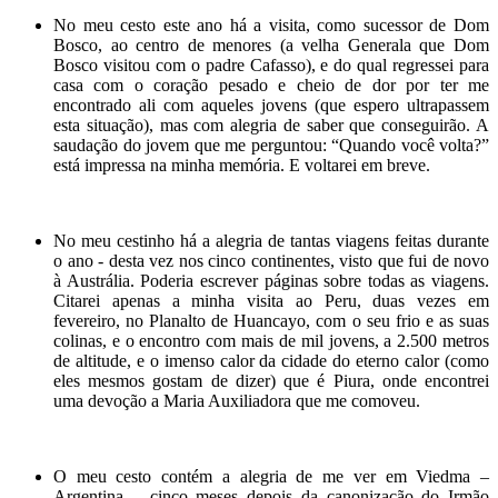
No meu cesto este ano há a visita, como sucessor de Dom
Bosco, ao centro de menores (a velha Generala que Dom
Bosco visitou com o padre Cafasso), e do qual regressei para
casa com o coração pesado e cheio de dor por ter me
encontrado ali com aqueles jovens (que espero ultrapassem
esta situação), mas com alegria de saber que conseguirão. A
saudação do jovem que me perguntou: “Quando você volta?”
está impressa na minha memória. E voltarei em breve.
No meu cestinho há a alegria de tantas viagens feitas durante
o ano - desta vez nos cinco continentes, visto que fui de novo
à Austrália. Poderia escrever páginas sobre todas as viagens.
Citarei apenas a minha visita ao Peru, duas vezes em
fevereiro, no Planalto de Huancayo, com o seu frio e as suas
colinas, e o encontro com mais de mil jovens, a 2.500 metros
de altitude, e o imenso calor da cidade do eterno calor (como
eles mesmos gostam de dizer) que é Piura, onde encontrei
uma devoção a Maria Auxiliadora que me comoveu.
O meu cesto contém a alegria de me ver em Viedma –
Argentina – cinco meses depois da canonização do Irmão