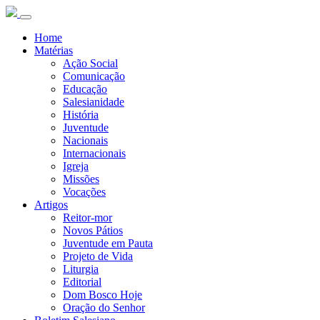
Home
Matérias
Ação Social
Comunicação
Educação
Salesianidade
História
Juventude
Nacionais
Internacionais
Igreja
Missões
Vocações
Artigos
Reitor-mor
Novos Pátios
Juventude em Pauta
Projeto de Vida
Liturgia
Editorial
Dom Bosco Hoje
Oração do Senhor