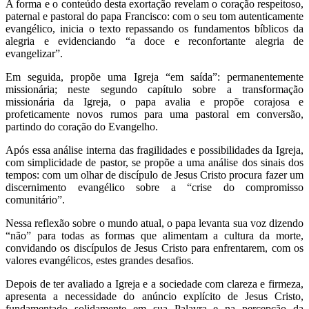
A forma e o conteúdo desta exortação revelam o coração respeitoso,
paternal e pastoral do papa Francisco: com o seu tom autenticamente
evangélico, inicia o texto repassando os fundamentos bíblicos da
alegria e evidenciando “a doce e reconfortante alegria de
evangelizar”.
Em seguida, propõe uma Igreja “em saída”: permanentemente
missionária; neste segundo capítulo sobre a transformação
missionária da Igreja, o papa avalia e propõe corajosa e
profeticamente novos rumos para uma pastoral em conversão,
partindo do coração do Evangelho.
Após essa análise interna das fragilidades e possibilidades da Igreja,
com simplicidade de pastor, se propõe a uma análise dos sinais dos
tempos: com um olhar de discípulo de Jesus Cristo procura fazer um
discernimento evangélico sobre a “crise do compromisso
comunitário”.
Nessa reflexão sobre o mundo atual, o papa levanta sua voz dizendo
“não” para todas as formas que alimentam a cultura da morte,
convidando os discípulos de Jesus Cristo para enfrentarem, com os
valores evangélicos, estes grandes desafios.
Depois de ter avaliado a Igreja e a sociedade com clareza e firmeza,
apresenta a necessidade do anúncio explícito de Jesus Cristo,
fundamentado solidamente em sua Palavra e na percepção da