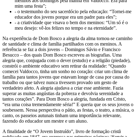
meninos aos domingos pela manhã em Valdocco. Era para
mim uma festa”;
- o testemunho do seu sacerdócio pela educação: “Tornei-me
educador dos jovens porque era um padre para eles”;
- a criatividade que visava o bem dos meninos: “Um só é o
meu desejo: vê-los felizes no tempo e na eternidade”.
Na experiência de Dom Bosco a alegria da alma tornou-se caminho
de santidade e clima de família partilhados com os meninos. A
referência se faz a dois jovens – Domingos Sávio e Francisco
Besucco – dos quais Dom Bosco escreveu as biografias. Uma
alegria que, conjugada com o dever (estudo) e a religião (piedade),
constrói o ambiente educativo sem retirar da realidade: “Quando
comecei Valdocco, tinha um sonho no coração: criar um clima de
família para tantos jovens que estavam longe de casa por causa do
trabalho ou que talvez nunca tivessem provado um gesto de
verdadeiro afeto. A alegria ajudava a criar esse ambiente. Fazia
superar as muitas angústias da pobreza e devolvia serenidade a
tantos corações”. Para Dom Bosco a alegria, fundada em Cristo,
“era uma coisa tremendamente séria!” E queria que os seus jovens o
soubessem. Nessa perspectiva o pátio, as festas, o teatro, a música, o
canto, os passeios autunais tinham uma importância relevante,
fazendo do educador um mestre e um aluno.
A finalidade de “O Jovem Instruído”, livro de formação cristã
publicado em 1847, era expressa nas primeiras páginas: ‘Servir a