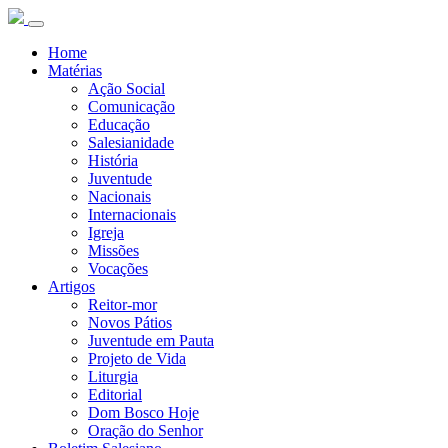
Home
Matérias
Ação Social
Comunicação
Educação
Salesianidade
História
Juventude
Nacionais
Internacionais
Igreja
Missões
Vocações
Artigos
Reitor-mor
Novos Pátios
Juventude em Pauta
Projeto de Vida
Liturgia
Editorial
Dom Bosco Hoje
Oração do Senhor