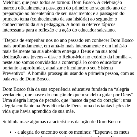
Melchior, que para todos se tornou: Dom Bosco. A celebração
marcou oficialmente a passagem do primeiro ao segundo ano de
preparação ao bicentenário de seu nascimento; e a passagem do
primeiro tema (conhecimento da sua história) ao segundo: o
conhecimento da sua pedagogia. A homilia oferece tópicos
interessants para a reflexão e a ação do educador salesiano.
“Depois de empenhar-nos no ano passado em conhecer Dom Bosco
mais profundamente, em amá-lo mais intensamente e em imitá-lo
mais fielmente na sua absoluta entrega a Deus e na sua total
dedicação aos jovens – disse o Reitor-Mor no exórdio da homilia –,
neste ano somos convidados a contemplá-lo como educador e
portanto a aprofundar, atualizar e inculturar o seu Sistema
Preventivo”. A homilia prosseguiu usando a primeira pessoa, com as
palavras de Dom Bosco.
Dom Bosco fala da sua experiência educativa fundada na “alegria
verdadeira, que nasce do coração de quem se deixa guiar por Deus".
Uma alegria limpa de pecado, que “nasce da paz do coração”; uma
alegria confiante na Providência de Deus, uma das tantas lições de
vida que havia aprendido de sua mãe.
Sublinham-se algumas características da ação de Dom Bosco:
- a alegria do encontro com os meninos: “Esperava os meus