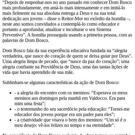
“Depois de empenhar-nos no ano passado em conhecer Dom Bosco
mais profundamente, em amá-lo mais intensamente e em imitá-lo
mais fielmente na sua absoluta entrega a Deus e na sua total
dedicação aos jovens – disse o Reitor-Mor no exórdio da homilia –,
neste ano somos convidados a contemplá-lo como educador e
portanto a aprofundar, atualizar e inculturar o seu Sistema
Preventivo”. A homilia prosseguiu usando a primeira pessoa, com as
palavras de Dom Bosco.
Dom Bosco fala da sua experiência educativa fundada na “alegria
verdadeira, que nasce do coração de quem se deixa guiar por Deus".
Uma alegria limpa de pecado, que “nasce da paz do coração”; uma
alegria confiante na Providência de Deus, uma das tantas lições de
vida que havia aprendido de sua mãe.
Sublinham-se algumas características da ação de Dom Bosco:
- a alegria do encontro com os meninos: “Esperava os meus
meninos aos domingos pela manhã em Valdocco. Era para
mim uma festa”;
- o testemunho do seu sacerdócio pela educação: “Tornei-me
educador dos jovens porque era um padre para eles”;
- a criatividade que visava o bem dos meninos: “Um só é o
meu desejo: vê-los felizes no tempo e na eternidade”.