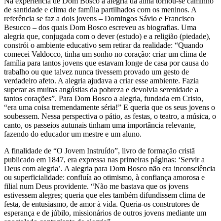
Na experiência de Dom Bosco a alegria da alma tornou-se caminho
de santidade e clima de família partilhados com os meninos. A
referência se faz a dois jovens – Domingos Sávio e Francisco
Besucco – dos quais Dom Bosco escreveu as biografias. Uma
alegria que, conjugada com o dever (estudo) e a religião (piedade),
constrói o ambiente educativo sem retirar da realidade: “Quando
comecei Valdocco, tinha um sonho no coração: criar um clima de
família para tantos jovens que estavam longe de casa por causa do
trabalho ou que talvez nunca tivessem provado um gesto de
verdadeiro afeto. A alegria ajudava a criar esse ambiente. Fazia
superar as muitas angústias da pobreza e devolvia serenidade a
tantos corações”. Para Dom Bosco a alegria, fundada em Cristo,
“era uma coisa tremendamente séria!” E queria que os seus jovens o
soubessem. Nessa perspectiva o pátio, as festas, o teatro, a música, o
canto, os passeios autunais tinham uma importância relevante,
fazendo do educador um mestre e um aluno.
A finalidade de “O Jovem Instruído”, livro de formação cristã
publicado em 1847, era expressa nas primeiras páginas: ‘Servir a
Deus com alegria’. A alegria para Dom Bosco não era inconsciência
ou superficialidade: confluía ao otimismo, à confiança amorosa e
filial num Deus providente. “Não me bastava que os jovens
estivessem alegres; queria que eles também difundissem clima de
festa, de entusiasmo, de amor à vida. Queria-os construtores de
esperança e de júbilo, missionários de outros jovens mediante um