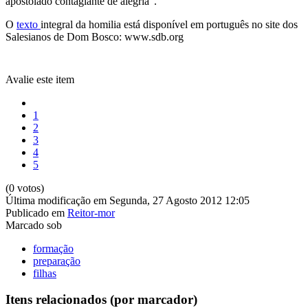
apostolado contagiante de alegria”.
O
texto
integral da homilia está disponível em português no site dos
Salesianos de Dom Bosco: www.sdb.org
Avalie este item
1
2
3
4
5
(0 votos)
Última modificação em Segunda, 27 Agosto 2012 12:05
Publicado em
Reitor-mor
Marcado sob
formação
preparação
filhas
Itens relacionados (por marcador)