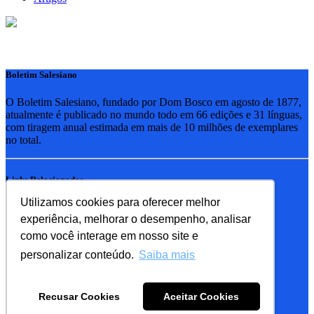
Boletim Salesiano
O Boletim Salesiano, fundado por Dom Bosco em agosto de 1877,
atualmente é publicado no mundo todo em 66 edições e 31 línguas,
com tiragem anual estimada em mais de 10 milhões de exemplares
no total.
Links Relacionados
Utilizamos cookies para oferecer melhor
RSB - Rede Salesiana Brasil
experiência, melhorar o desempenho, analisar
EDEBE - Editora
UPV - União pela Vida
como você interage em nosso site e
personalizar conteúdo.
Saiba mais
Familia Salesiana
SDB - Salesianos de Dom Bosco
Recusar Cookies
Aceitar Cookies
FMA - Filhas de Maria Auxiliadora