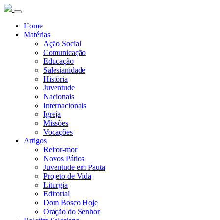
Home
Matérias
Ação Social
Comunicação
Educação
Salesianidade
História
Juventude
Nacionais
Internacionais
Igreja
Missões
Vocações
Artigos
Reitor-mor
Novos Pátios
Juventude em Pauta
Projeto de Vida
Liturgia
Editorial
Dom Bosco Hoje
Oração do Senhor