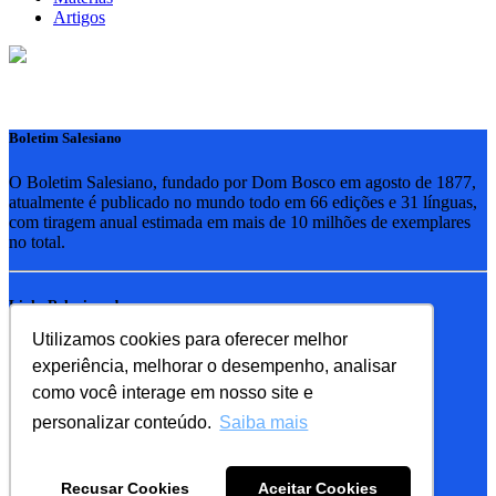
Artigos
Boletim Salesiano
O Boletim Salesiano, fundado por Dom Bosco em agosto de 1877,
atualmente é publicado no mundo todo em 66 edições e 31 línguas,
com tiragem anual estimada em mais de 10 milhões de exemplares
no total.
Links Relacionados
Utilizamos cookies para oferecer melhor
RSB - Rede Salesiana Brasil
experiência, melhorar o desempenho, analisar
EDEBE - Editora
UPV - União pela Vida
como você interage em nosso site e
personalizar conteúdo.
Saiba mais
Familia Salesiana
SDB - Salesianos de Dom Bosco
Recusar Cookies
Aceitar Cookies
FMA - Filhas de Maria Auxiliadora