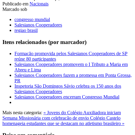
Publicado em
Nacionais
Marcado sob
congresso mundial
Salesianos Cooperadores
regiao brasil
Itens relacionados (por marcador)
Formação promovida pelos Salesianos Cooperadores de SP
reúne 80 participantes
Salesianos Cooperadores promovem o I Tributo a Maria em
Abreu e Lima
Salesianos Cooperadores fazem a promessa em Ponta Grossa,
PR
Inspetoria São Domingos Sávio celebra os 150 anos dos
Salesianos Cooperadores
Salesianos Cooperadores encerram Congresso Mundial
Mais nesta categoria:
« Jovens do Colégio Auxiliadora iniciam
Semana Missionária com celebração de envio
Colégio Castelo
homenageia estudantes que se destacam no atletismo brasileiro »