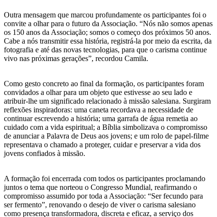
Outra mensagem que marcou profundamente os participantes foi o
convite a olhar para o futuro da Associação. “Nós não somos apenas
os 150 anos da Associação; somos o começo dos próximos 50 anos.
Cabe a nós transmitir essa história, registrá-la por meio da escrita, da
fotografia e até das novas tecnologias, para que o carisma continue
vivo nas próximas gerações”, recordou Camila.
Como gesto concreto ao final da formação, os participantes foram
convidados a olhar para um objeto que estivesse ao seu lado e
atribuir-lhe um significado relacionado à missão salesiana. Surgiram
reflexões inspiradoras: uma caneta recordava a necessidade de
continuar escrevendo a história; uma garrafa de água remetia ao
cuidado com a vida espiritual; a Bíblia simbolizava o compromisso
de anunciar a Palavra de Deus aos jovens; e um rolo de papel-filme
representava o chamado a proteger, cuidar e preservar a vida dos
jovens confiados à missão.
A formação foi encerrada com todos os participantes proclamando
juntos o tema que norteou o Congresso Mundial, reafirmando o
compromisso assumido por toda a Associação: “Ser fecundo para
ser fermento”, renovando o desejo de viver o carisma salesiano
como presença transformadora, discreta e eficaz, a serviço dos