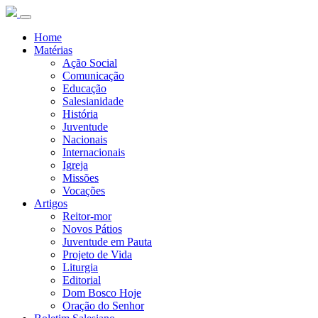
Home
Matérias
Ação Social
Comunicação
Educação
Salesianidade
História
Juventude
Nacionais
Internacionais
Igreja
Missões
Vocações
Artigos
Reitor-mor
Novos Pátios
Juventude em Pauta
Projeto de Vida
Liturgia
Editorial
Dom Bosco Hoje
Oração do Senhor