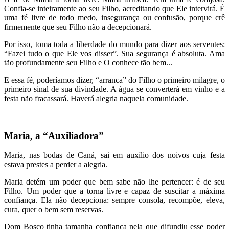
Confia-se inteiramente ao seu Filho, acreditando que Ele intervirá. É
uma fé livre de todo medo, insegurança ou confusão, porque crê
firmemente que seu Filho não a decepcionará.
Por isso, toma toda a liberdade do mundo para dizer aos serventes:
“Fazei tudo o que Ele vos disser”. Sua segurança é absoluta. Ama
tão profundamente seu Filho e O conhece tão bem...
E essa fé, poderíamos dizer, “arranca” do Filho o primeiro milagre, o
primeiro sinal de sua divindade. A água se converterá em vinho e a
festa não fracassará. Haverá alegria naquela comunidade.
Maria, a “Auxiliadora”
Maria, nas bodas de Caná, sai em auxílio dos noivos cuja festa
estava prestes a perder a alegria.
Maria detém um poder que bem sabe não lhe pertencer: é de seu
Filho. Um poder que a torna livre e capaz de suscitar a máxima
confiança. Ela não decepciona: sempre consola, recompõe, eleva,
cura, quer o bem sem reservas.
Dom Bosco tinha tamanha confiança nela que difundiu esse poder