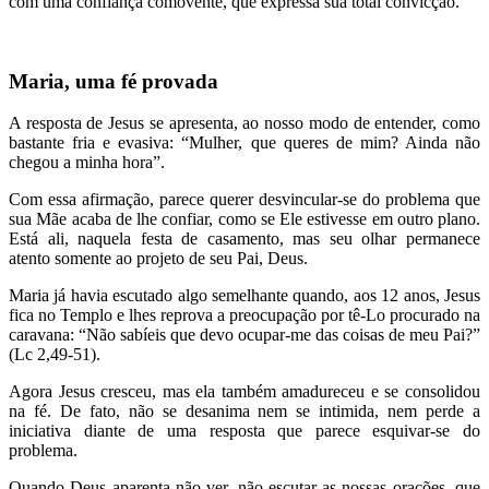
com uma confiança comovente, que expressa sua total convicção.
Maria, uma fé provada
A resposta de Jesus se apresenta, ao nosso modo de entender, como
bastante fria e evasiva: “Mulher, que queres de mim? Ainda não
chegou a minha hora”.
Com essa afirmação, parece querer desvincular-se do problema que
sua Mãe acaba de lhe confiar, como se Ele estivesse em outro plano.
Está ali, naquela festa de casamento, mas seu olhar permanece
atento somente ao projeto de seu Pai, Deus.
Maria já havia escutado algo semelhante quando, aos 12 anos, Jesus
fica no Templo e lhes reprova a preocupação por tê-Lo procurado na
caravana: “Não sabíeis que devo ocupar-me das coisas de meu Pai?”
(Lc 2,49-51).
Agora Jesus cresceu, mas ela também amadureceu e se consolidou
na fé. De fato, não se desanima nem se intimida, nem perde a
iniciativa diante de uma resposta que parece esquivar-se do
problema.
Quando Deus aparenta não ver, não escutar as nossas orações, que