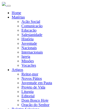
Home
Matérias
Ação Social
Comunicação
Educação
Salesianidade
História
Juventude
Nacionais
Internacionais
Igreja
Missões
Vocações
Artigos
Reitor-mor
Novos Pátios
Juventude em Pauta
Projeto de Vida
Liturgia
Editorial
Dom Bosco Hoje
Oração do Senhor