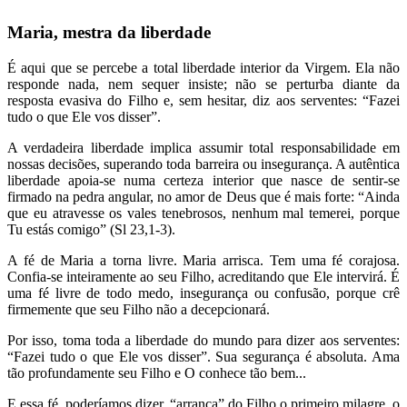
Maria, mestra da liberdade
É aqui que se percebe a total liberdade interior da Virgem. Ela não
responde nada, nem sequer insiste; não se perturba diante da
resposta evasiva do Filho e, sem hesitar, diz aos serventes: “Fazei
tudo o que Ele vos disser”.
A verdadeira liberdade implica assumir total responsabilidade em
nossas decisões, superando toda barreira ou insegurança. A autêntica
liberdade apoia-se numa certeza interior que nasce de sentir-se
firmado na pedra angular, no amor de Deus que é mais forte: “Ainda
que eu atravesse os vales tenebrosos, nenhum mal temerei, porque
Tu estás comigo” (Sl 23,1-3).
A fé de Maria a torna livre. Maria arrisca. Tem uma fé corajosa.
Confia-se inteiramente ao seu Filho, acreditando que Ele intervirá. É
uma fé livre de todo medo, insegurança ou confusão, porque crê
firmemente que seu Filho não a decepcionará.
Por isso, toma toda a liberdade do mundo para dizer aos serventes:
“Fazei tudo o que Ele vos disser”. Sua segurança é absoluta. Ama
tão profundamente seu Filho e O conhece tão bem...
E essa fé, poderíamos dizer, “arranca” do Filho o primeiro milagre, o