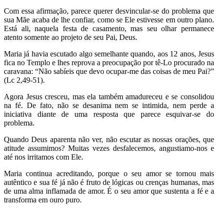
Com essa afirmação, parece querer desvincular-se do problema que
sua Mãe acaba de lhe confiar, como se Ele estivesse em outro plano.
Está ali, naquela festa de casamento, mas seu olhar permanece
atento somente ao projeto de seu Pai, Deus.
Maria já havia escutado algo semelhante quando, aos 12 anos, Jesus
fica no Templo e lhes reprova a preocupação por tê-Lo procurado na
caravana: “Não sabíeis que devo ocupar-me das coisas de meu Pai?”
(Lc 2,49-51).
Agora Jesus cresceu, mas ela também amadureceu e se consolidou
na fé. De fato, não se desanima nem se intimida, nem perde a
iniciativa diante de uma resposta que parece esquivar-se do
problema.
Quando Deus aparenta não ver, não escutar as nossas orações, que
atitude assumimos? Muitas vezes desfalecemos, angustiamo-nos e
até nos irritamos com Ele.
Maria continua acreditando, porque o seu amor se tornou mais
autêntico e sua fé já não é fruto de lógicas ou crenças humanas, mas
de uma alma inflamada de amor. É o seu amor que sustenta a fé e a
transforma em ouro puro.