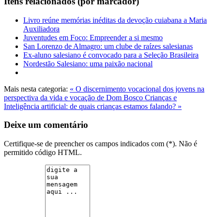
Itens relacionados (por marcador)
Livro reúne memórias inéditas da devoção cuiabana a Maria
Auxiliadora
Juventudes em Foco: Empreender a si mesmo
San Lorenzo de Almagro: um clube de raízes salesianas
Ex-aluno salesiano é convocado para a Seleção Brasileira
Nordestão Salesiano: uma paixão nacional
Mais nesta categoria:
« O discernimento vocacional dos jovens na
perspectiva da vida e vocação de Dom Bosco
Crianças e
Inteligência artificial: de quais crianças estamos falando? »
Deixe um comentário
Certifique-se de preencher os campos indicados com (*). Não é
permitido código HTML.