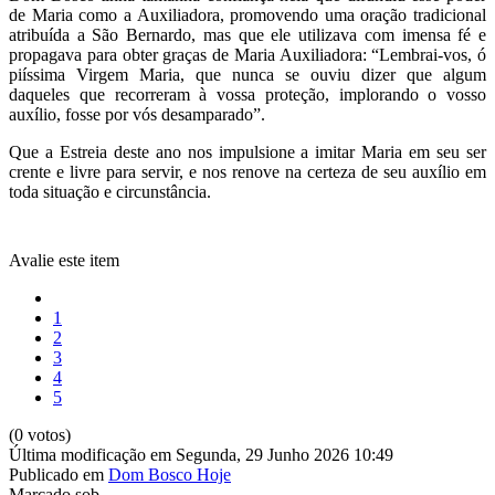
de Maria como a Auxiliadora, promovendo uma oração tradicional
atribuída a São Bernardo, mas que ele utilizava com imensa fé e
propagava para obter graças de Maria Auxiliadora: “Lembrai-vos, ó
piíssima Virgem Maria, que nunca se ouviu dizer que algum
daqueles que recorreram à vossa proteção, implorando o vosso
auxílio, fosse por vós desamparado”.
Que a Estreia deste ano nos impulsione a imitar Maria em seu ser
crente e livre para servir, e nos renove na certeza de seu auxílio em
toda situação e circunstância.
Avalie este item
1
2
3
4
5
(0 votos)
Última modificação em Segunda, 29 Junho 2026 10:49
Publicado em
Dom Bosco Hoje
Marcado sob