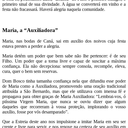
primeiro sinal de sua divindade. A água se converterá em vinho e a
festa não fracassará. Haverá alegria naquela comunidade.
Maria, a “Auxiliadora”
Maria, nas bodas de Caná, sai em auxílio dos noivos cuja festa
estava prestes a perder a alegria.
Maria detém um poder que bem sabe não lhe pertencer: é de seu
Filho. Um poder que a torna livre e capaz de suscitar a máxima
confiança. Ela não decepciona: sempre consola, recompõe, eleva,
cura, quer o bem sem reservas.
Dom Bosco tinha tamanha confiança nela que difundiu esse poder
de Maria como a Auxiliadora, promovendo uma oração tradicional
atribuída a São Bernardo, mas que ele utilizava com imensa fé e
propagava para obter graças de Maria Auxiliadora: “Lembrai-vos, ó
piíssima Virgem Maria, que nunca se ouviu dizer que algum
daqueles que recorreram à vossa proteção, implorando o vosso
auxílio, fosse por vós desamparado”.
Que a Estreia deste ano nos impulsione a imitar Maria em seu ser
crente e livre para servir, e nos renove na certeza de seu auxílio em