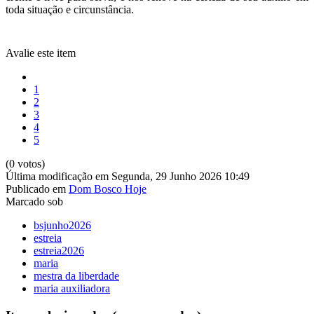
toda situação e circunstância.
Avalie este item
1
2
3
4
5
(0 votos)
Última modificação em Segunda, 29 Junho 2026 10:49
Publicado em
Dom Bosco Hoje
Marcado sob
bsjunho2026
estreia
estreia2026
maria
mestra da liberdade
maria auxiliadora