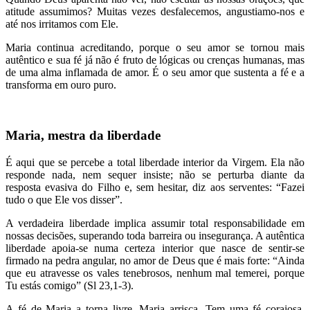
atitude assumimos? Muitas vezes desfalecemos, angustiamo-nos e
até nos irritamos com Ele.
Maria continua acreditando, porque o seu amor se tornou mais
autêntico e sua fé já não é fruto de lógicas ou crenças humanas, mas
de uma alma inflamada de amor. É o seu amor que sustenta a fé e a
transforma em ouro puro.
Maria, mestra da liberdade
É aqui que se percebe a total liberdade interior da Virgem. Ela não
responde nada, nem sequer insiste; não se perturba diante da
resposta evasiva do Filho e, sem hesitar, diz aos serventes: “Fazei
tudo o que Ele vos disser”.
A verdadeira liberdade implica assumir total responsabilidade em
nossas decisões, superando toda barreira ou insegurança. A autêntica
liberdade apoia-se numa certeza interior que nasce de sentir-se
firmado na pedra angular, no amor de Deus que é mais forte: “Ainda
que eu atravesse os vales tenebrosos, nenhum mal temerei, porque
Tu estás comigo” (Sl 23,1-3).
A fé de Maria a torna livre. Maria arrisca. Tem uma fé corajosa.