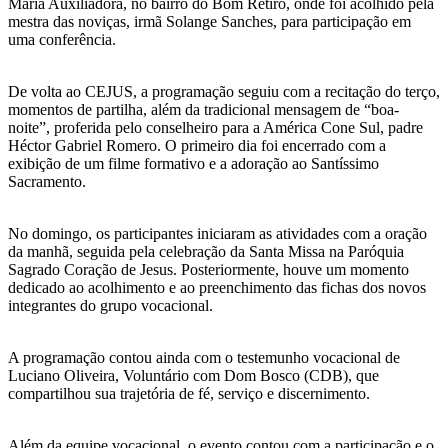
Maria Auxiliadora, no bairro do Bom Retiro, onde foi acolhido pela
mestra das noviças, irmã Solange Sanches, para participação em
uma conferência.
De volta ao CEJUS, a programação seguiu com a recitação do terço,
momentos de partilha, além da tradicional mensagem de “boa-
noite”, proferida pelo conselheiro para a América Cone Sul, padre
Héctor Gabriel Romero. O primeiro dia foi encerrado com a
exibição de um filme formativo e a adoração ao Santíssimo
Sacramento.
No domingo, os participantes iniciaram as atividades com a oração
da manhã, seguida pela celebração da Santa Missa na Paróquia
Sagrado Coração de Jesus. Posteriormente, houve um momento
dedicado ao acolhimento e ao preenchimento das fichas dos novos
integrantes do grupo vocacional.
A programação contou ainda com o testemunho vocacional de
Luciano Oliveira, Voluntário com Dom Bosco (CDB), que
compartilhou sua trajetória de fé, serviço e discernimento.
Além da equipe vocacional, o evento contou com a participação e o