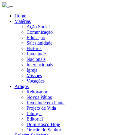
Home
Matérias
Ação Social
Comunicação
Educação
Salesianidade
História
Juventude
Nacionais
Internacionais
Igreja
Missões
Vocações
Artigos
Reitor-mor
Novos Pátios
Juventude em Pauta
Projeto de Vida
Liturgia
Editorial
Dom Bosco Hoje
Oração do Senhor