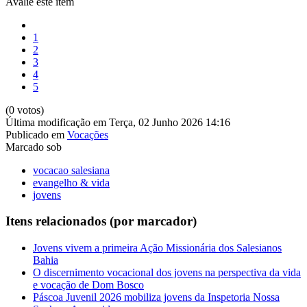
Avalie este item
1
2
3
4
5
(0 votos)
Última modificação em Terça, 02 Junho 2026 14:16
Publicado em
Vocações
Marcado sob
vocacao salesiana
evangelho & vida
jovens
Itens relacionados (por marcador)
Jovens vivem a primeira Ação Missionária dos Salesianos
Bahia
O discernimento vocacional dos jovens na perspectiva da vida
e vocação de Dom Bosco
Páscoa Juvenil 2026 mobiliza jovens da Inspetoria Nossa