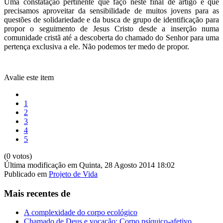
Uma constatação pertinente que faço neste final de artigo é que
precisamos aproveitar da sensibilidade de muitos jovens para as
questões de solidariedade e da busca de grupo de identificação para
propor o seguimento de Jesus Cristo desde a inserção numa
comunidade cristã até a descoberta do chamado do Senhor para uma
pertença exclusiva a ele. Não podemos ter medo de propor.
Avalie este item
1
2
3
4
5
(0 votos)
Última modificação em Quinta, 28 Agosto 2014 18:02
Publicado em
Projeto de Vida
Mais recentes de
A complexidade do corpo ecológico
Chamado de Deus e vocação: Corpo psíquico-afetivo