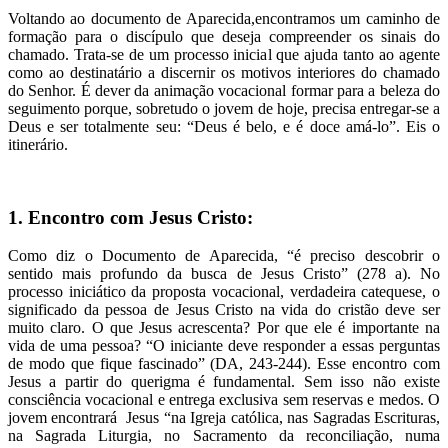
Voltando ao documento de Aparecida,encontramos um caminho de
formação para o discípulo que deseja compreender os sinais do
chamado. Trata-se de um processo inicial que ajuda tanto ao agente
como ao destinatário a discernir os motivos interiores do chamado
do Senhor. É dever da animação vocacional formar para a beleza do
seguimento porque, sobretudo o jovem de hoje, precisa entregar-se a
Deus e ser totalmente seu: “Deus é belo, e é doce amá-lo”. Eis o
itinerário.
1. Encontro com Jesus Cristo:
Como diz o Documento de Aparecida, “é preciso descobrir o
sentido mais profundo da busca de Jesus Cristo” (278 a). No
processo iniciático da proposta vocacional, verdadeira catequese, o
significado da pessoa de Jesus Cristo na vida do cristão deve ser
muito claro. O que Jesus acrescenta? Por que ele é importante na
vida de uma pessoa? “O iniciante deve responder a essas perguntas
de modo que fique fascinado” (DA, 243-244). Esse encontro com
Jesus a partir do querigma é fundamental. Sem isso não existe
consciência vocacional e entrega exclusiva sem reservas e medos. O
jovem encontrará Jesus “na Igreja católica, nas Sagradas Escrituras,
na Sagrada Liturgia, no Sacramento da reconciliação, numa