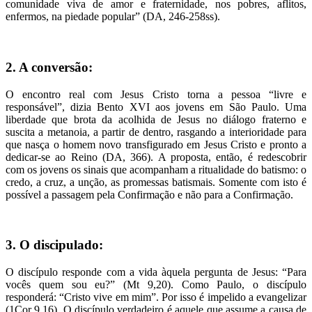
comunidade viva de amor e fraternidade, nos pobres, aflitos,
enfermos, na piedade popular” (DA, 246-258ss).
2. A conversão:
O encontro real com Jesus Cristo torna a pessoa “livre e
responsável”, dizia Bento XVI aos jovens em São Paulo. Uma
liberdade que brota da acolhida de Jesus no diálogo fraterno e
suscita a metanoia, a partir de dentro, rasgando a interioridade para
que nasça o homem novo transfigurado em Jesus Cristo e pronto a
dedicar-se ao Reino (DA, 366). A proposta, então, é redescobrir
com os jovens os sinais que acompanham a ritualidade do batismo: o
credo, a cruz, a unção, as promessas batismais. Somente com isto é
possível a passagem pela Confirmação e não para a Confirmação.
3. O discipulado:
O discípulo responde com a vida àquela pergunta de Jesus: “Para
vocês quem sou eu?” (Mt 9,20). Como Paulo, o discípulo
responderá: “Cristo vive em mim”. Por isso é impelido a evangelizar
(1Cor 9,16). O discípulo verdadeiro é aquele que assume a causa de