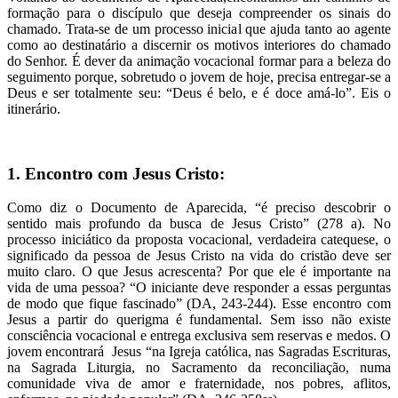
formação para o discípulo que deseja compreender os sinais do
chamado. Trata-se de um processo inicial que ajuda tanto ao agente
como ao destinatário a discernir os motivos interiores do chamado
do Senhor. É dever da animação vocacional formar para a beleza do
seguimento porque, sobretudo o jovem de hoje, precisa entregar-se a
Deus e ser totalmente seu: “Deus é belo, e é doce amá-lo”. Eis o
itinerário.
1. Encontro com Jesus Cristo:
Como diz o Documento de Aparecida, “é preciso descobrir o
sentido mais profundo da busca de Jesus Cristo” (278 a). No
processo iniciático da proposta vocacional, verdadeira catequese, o
significado da pessoa de Jesus Cristo na vida do cristão deve ser
muito claro. O que Jesus acrescenta? Por que ele é importante na
vida de uma pessoa? “O iniciante deve responder a essas perguntas
de modo que fique fascinado” (DA, 243-244). Esse encontro com
Jesus a partir do querigma é fundamental. Sem isso não existe
consciência vocacional e entrega exclusiva sem reservas e medos. O
jovem encontrará Jesus “na Igreja católica, nas Sagradas Escrituras,
na Sagrada Liturgia, no Sacramento da reconciliação, numa
comunidade viva de amor e fraternidade, nos pobres, aflitos,