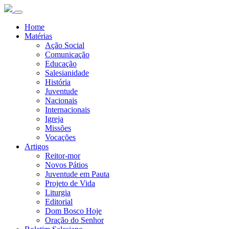
Home
Matérias
Ação Social
Comunicação
Educação
Salesianidade
História
Juventude
Nacionais
Internacionais
Igreja
Missões
Vocações
Artigos
Reitor-mor
Novos Pátios
Juventude em Pauta
Projeto de Vida
Liturgia
Editorial
Dom Bosco Hoje
Oração do Senhor