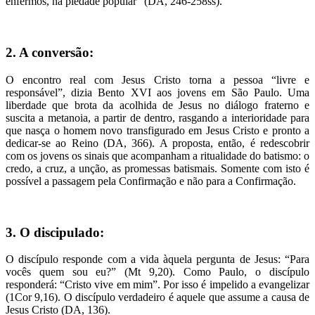
enfermos, na piedade popular” (DA, 246-258ss).
2. A conversão:
O encontro real com Jesus Cristo torna a pessoa “livre e
responsável”, dizia Bento XVI aos jovens em São Paulo. Uma
liberdade que brota da acolhida de Jesus no diálogo fraterno e
suscita a metanoia, a partir de dentro, rasgando a interioridade para
que nasça o homem novo transfigurado em Jesus Cristo e pronto a
dedicar-se ao Reino (DA, 366). A proposta, então, é redescobrir
com os jovens os sinais que acompanham a ritualidade do batismo: o
credo, a cruz, a unção, as promessas batismais. Somente com isto é
possível a passagem pela Confirmação e não para a Confirmação.
3. O discipulado:
O discípulo responde com a vida àquela pergunta de Jesus: “Para
vocês quem sou eu?” (Mt 9,20). Como Paulo, o discípulo
responderá: “Cristo vive em mim”. Por isso é impelido a evangelizar
(1Cor 9,16). O discípulo verdadeiro é aquele que assume a causa de
Jesus Cristo (DA, 136).