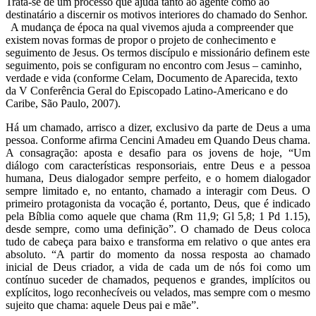
Trata-se de um processo que ajuda tanto ao agente como ao
destinatário a discernir os motivos interiores do chamado do Senhor.
A mudança de época na qual vivemos ajuda a compreender que
existem novas formas de propor o projeto de conhecimento e
seguimento de Jesus. Os termos discípulo e missionário definem este
seguimento, pois se configuram no encontro com Jesus – caminho,
verdade e vida (conforme Celam, Documento de Aparecida, texto
da V Conferência Geral do Episcopado Latino-Americano e do
Caribe, São Paulo, 2007).
Há um chamado, arrisco a dizer, exclusivo da parte de Deus a uma
pessoa. Conforme afirma Cencini Amadeu em Quando Deus chama.
A consagração: aposta e desafio para os jovens de hoje, “Um
diálogo com características responsoriais, entre Deus e a pessoa
humana, Deus dialogador sempre perfeito, e o homem dialogador
sempre limitado e, no entanto, chamado a interagir com Deus. O
primeiro protagonista da vocação é, portanto, Deus, que é indicado
pela Bíblia como aquele que chama (Rm 11,9; Gl 5,8; 1 Pd 1.15),
desde sempre, como uma definição”. O chamado de Deus coloca
tudo de cabeça para baixo e transforma em relativo o que antes era
absoluto. “A partir do momento da nossa resposta ao chamado
inicial de Deus criador, a vida de cada um de nós foi como um
contínuo suceder de chamados, pequenos e grandes, implícitos ou
explícitos, logo reconhecíveis ou velados, mas sempre com o mesmo
sujeito que chama: aquele Deus pai e mãe”.