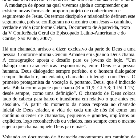
A mudança de época na qual vivemos ajuda a compreender que
existem novas formas de propor o projeto de conhecimento e
seguimento de Jesus. Os termos discípulo e missionário definem este
seguimento, pois se configuram no encontro com Jesus – caminho,
verdade e vida (conforme Celam, Documento de Aparecida, texto
da V Conferência Geral do Episcopado Latino-Americano e do
Caribe, São Paulo, 2007).
Há um chamado, arrisco a dizer, exclusivo da parte de Deus a uma
pessoa. Conforme afirma Cencini Amadeu em Quando Deus chama.
A consagração: aposta e desafio para os jovens de hoje, “Um
diálogo com características responsoriais, entre Deus e a pessoa
humana, Deus dialogador sempre perfeito, e o homem dialogador
sempre limitado e, no entanto, chamado a interagir com Deus. O
primeiro protagonista da vocação é, portanto, Deus, que é indicado
pela Bíblia como aquele que chama (Rm 11,9; Gl 5,8; 1 Pd 1.15),
desde sempre, como uma definição”. O chamado de Deus coloca
tudo de cabeça para baixo e transforma em relativo o que antes era
absoluto. “A partir do momento da nossa resposta ao chamado
inicial de Deus criador, a vida de cada um de nós foi como um
contínuo suceder de chamados, pequenos e grandes, implícitos ou
explícitos, logo reconhecíveis ou velados, mas sempre com o mesmo
sujeito que chama: aquele Deus pai e mãe”.
Voltando ao documento de Aparecida,encontramos um caminho de