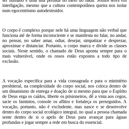
ser humano é uma ilha perdida no meio do nada. Somos seres em
interligação, mesmo que a cultura contemporânea queira nos isolar
num egocentrismo autodestruidor.
O corpo é complexo porque nele há uma linguagem não verbal que
funciona até de forma inconsciente e se manifesta no falar, no andar,
no pensar, no saber amar, odiar, desejar, simpatizar e desprezar,
aproximar e distanciar. Portanto, o corpo marca e divide as classes
sociais. Neste sentido, o chamado de Deus aponta sempre para o
mais vulnerável, onde os ossos estão expostos a todo tipo de
exclusão.
A vocação especifica para a vida consagrada e para o ministério
presbiteral, na complexidade do corpo social, nos coloca dentro de
um dinamismo de entrega e doação de si mesmo para que o Espírito
de Deus erga os caídos, liberte os prisioneiros, dê a vista aos cegos,
sacie os famintos, console os aflitos e fortaleça os perseguidos. A
vocação, portanto, não é excludente, mas nasce e se desenvolve
dentro do corpo social ecológico integral, no qual a pessoa chamada
sente dentro de si o apelo de Deus para avançar para águas
profundas e jogar sempre a rede em busca do essencial.