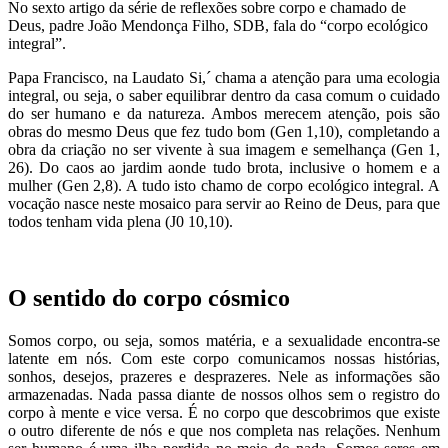
No sexto artigo da série de reflexões sobre corpo e chamado de
Deus, padre João Mendonça Filho, SDB, fala do “corpo ecológico
integral”.
Papa Francisco, na Laudato Si,´ chama a atenção para uma ecologia
integral, ou seja, o saber equilibrar dentro da casa comum o cuidado
do ser humano e da natureza. Ambos merecem atenção, pois são
obras do mesmo Deus que fez tudo bom (Gen 1,10), completando a
obra da criação no ser vivente à sua imagem e semelhança (Gen 1,
26). Do caos ao jardim aonde tudo brota, inclusive o homem e a
mulher (Gen 2,8). A tudo isto chamo de corpo ecológico integral. A
vocação nasce neste mosaico para servir ao Reino de Deus, para que
todos tenham vida plena (J0 10,10).
O sentido do corpo cósmico
Somos corpo, ou seja, somos matéria, e a sexualidade encontra-se
latente em nós. Com este corpo comunicamos nossas histórias,
sonhos, desejos, prazeres e desprazeres. Nele as informações são
armazenadas. Nada passa diante de nossos olhos sem o registro do
corpo à mente e vice versa. É no corpo que descobrimos que existe
o outro diferente de nós e que nos completa nas relações. Nenhum