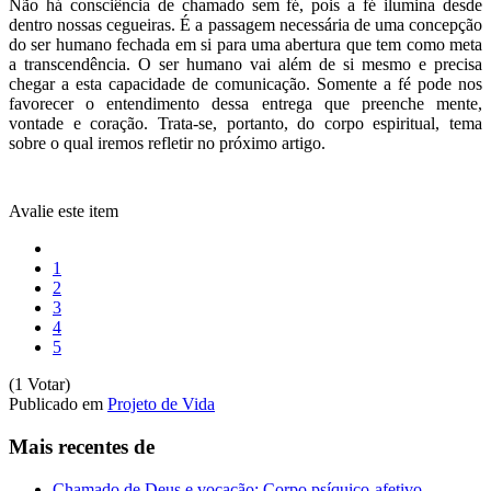
Não há consciência de chamado sem fé, pois a fé ilumina desde
dentro nossas cegueiras. É a passagem necessária de uma concepção
do ser humano fechada em si para uma abertura que tem como meta
a transcendência. O ser humano vai além de si mesmo e precisa
chegar a esta capacidade de comunicação. Somente a fé pode nos
favorecer o entendimento dessa entrega que preenche mente,
vontade e coração. Trata-se, portanto, do corpo espiritual, tema
sobre o qual iremos refletir no próximo artigo.
Avalie este item
1
2
3
4
5
(1 Votar)
Publicado em
Projeto de Vida
Mais recentes de
Chamado de Deus e vocação: Corpo psíquico-afetivo