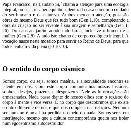
Papa Francisco, na Laudato Si,´ chama a atenção para uma ecologia
integral, ou seja, o saber equilibrar dentro da casa comum o cuidado
do ser humano e da natureza. Ambos merecem atenção, pois são
obras do mesmo Deus que fez tudo bom (Gen 1,10), completando a
obra da criação no ser vivente à sua imagem e semelhança (Gen 1,
26). Do caos ao jardim aonde tudo brota, inclusive o homem e a
mulher (Gen 2,8). A tudo isto chamo de corpo ecológico integral. A
vocação nasce neste mosaico para servir ao Reino de Deus, para que
todos tenham vida plena (J0 10,10).
O sentido do corpo cósmico
Somos corpo, ou seja, somos matéria, e a sexualidade encontra-se
latente em nós. Com este corpo comunicamos nossas histórias,
sonhos, desejos, prazeres e desprazeres. Nele as informações são
armazenadas. Nada passa diante de nossos olhos sem o registro do
corpo à mente e vice versa. É no corpo que descobrimos que existe
o outro diferente de nós e que nos completa nas relações. Nenhum
ser humano é uma ilha perdida no meio do nada. Somos seres em
interligação, mesmo que a cultura contemporânea queira nos isolar
num egocentrismo autodestruidor.