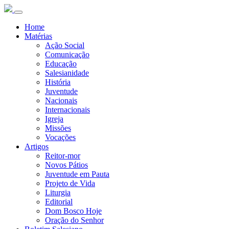
Home
Matérias
Ação Social
Comunicação
Educação
Salesianidade
História
Juventude
Nacionais
Internacionais
Igreja
Missões
Vocações
Artigos
Reitor-mor
Novos Pátios
Juventude em Pauta
Projeto de Vida
Liturgia
Editorial
Dom Bosco Hoje
Oração do Senhor