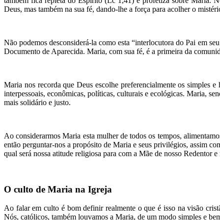
também fica repleta do Espírito (Lc 1,41) e profetiza sobre Maria.
Deus, mas também na sua fé, dando-lhe a força para acolher o mistéri
Não podemos desconsiderá-la como esta “interlocutora do Pai em se
Documento de Aparecida. Maria, com sua fé, é a primeira da comunidad
Maria nos recorda que Deus escolhe preferencialmente os simples e 
interpessoais, econômicas, políticas, culturais e ecológicas. Maria, 
mais solidário e justo.
Ao considerarmos Maria esta mulher de todos os tempos, alimentamos
então perguntar-nos a propósito de Maria e seus privilégios, assim c
qual será nossa atitude religiosa para com a Mãe de nosso Redentor e
O culto de Maria na Igreja
Ao falar em culto é bom definir realmente o que é isso na visão cri
Nós, católicos, também louvamos a Maria, de um modo simples e bem par