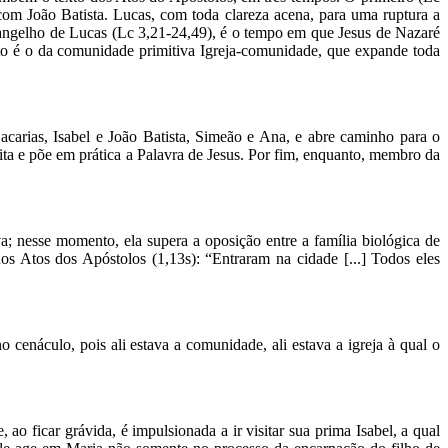
 com João Batista. Lucas, com toda clareza acena, para uma ruptura a
vangelho de Lucas (Lc 3,21-24,49), é o tempo em que Jesus de Nazaré
nto é o da comunidade primitiva Igreja-comunidade, que expande toda
carias, Isabel e João Batista, Simeão e Ana, e abre caminho para o
ta e põe em prática a Palavra de Jesus. Por fim, enquanto, membro da
a; nesse momento, ela supera a oposição entre a família biológica de
os Atos dos Apóstolos (1,13s): “Entraram na cidade [...] Todos eles
 cenáculo, pois ali estava a comunidade, ali estava a igreja à qual o
o ficar grávida, é impulsionada a ir visitar sua prima Isabel, a qual