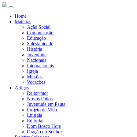
Home
Matérias
Ação Social
Comunicação
Educação
Salesianidade
História
Juventude
Nacionais
Internacionais
Igreja
Missões
Vocações
Artigos
Reitor-mor
Novos Pátios
Juventude em Pauta
Projeto de Vida
Liturgia
Editorial
Dom Bosco Hoje
Oração do Senhor