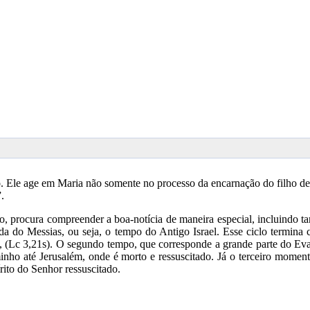
o. Ele age em Maria não somente no processo da encarnação do filho de
r”.
o, procura compreender a boa-notícia de maneira especial, incluindo 
da do Messias, ou seja, o tempo do Antigo Israel. Esse ciclo termina
o, (Lc 3,21s). O segundo tempo, que corresponde a grande parte do E
inho até Jerusalém, onde é morto e ressuscitado. Já o terceiro mome
rito do Senhor ressuscitado.