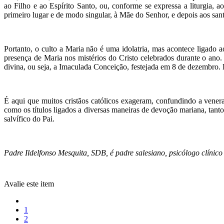
ao Filho e ao Espírito Santo, ou, conforme se expressa a liturgia, a
primeiro lugar e de modo singular, à Mãe do Senhor, e depois aos sant
Portanto, o culto a Maria não é uma idolatria, mas acontece ligado a
presença de Maria nos mistérios do Cristo celebrados durante o ano
divina, ou seja, a Imaculada Conceição, festejada em 8 de dezembro. 
É aqui que muitos cristãos católicos exageram, confundindo a vener
como os títulos ligados a diversas maneiras de devoção mariana, tan
salvífico do Pai.
Padre Ildelfonso Mesquita, SDB, é padre salesiano, psicólogo clínic
Avalie este item
1
2