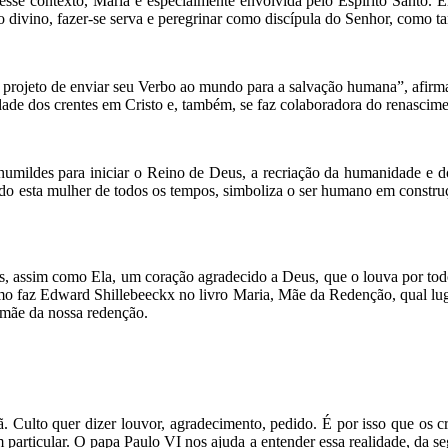
 Nesse contexto, Maria é especialmente envolvida pelo Espírito Santo.
o divino, fazer-se serva e peregrinar como discípula do Senhor, como 
u projeto de enviar seu Verbo ao mundo para a salvação humana”, af
e dos crentes em Cristo e, também, se faz colaboradora do renasciment
humildes para iniciar o Reino de Deus, a recriação da humanidade e do
sendo esta mulher de todos os tempos, simboliza o ser humano em constr
, assim como Ela, um coração agradecido a Deus, que o louva por tod
omo faz Edward Shillebeeckx no livro Maria, Mãe da Redenção, qual lug
 mãe da nossa redenção.
stã. Culto quer dizer louvor, agradecimento, pedido. É por isso que os
ticular. O papa Paulo VI nos ajuda a entender essa realidade, da segui