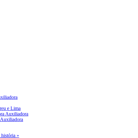
xiliadora
reu e Lima
ra Auxiliadora
 Auxiliadora
história »