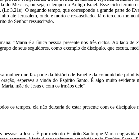
da do Messias, ou seja, o tempo do Antigo Israel. Esse ciclo termina
o, (Lc 3,21s). O segundo tempo, que corresponde a grande parte do E
inho até Jerusalém, onde é morto e ressuscitado. Já o terceiro mome
rito do Senhor ressuscitado.
na: “Maria é a única pessoa presente nos três ciclos. Ao lado de Za
grupo de seus seguidores, como exemplo de discípulo, que escuta, medi
 mulher que faz parte da história de Israel e da comunidade primitiv
 oração, esperava a vinda do Espírito Santo. É algo muito evidente n
Maria, mãe de Jesus e com os irmãos dele”.
dos os tempos, ela não deixaria de estar presente com os discípulos no
essoas a Jesus. É por meio do Espírito Santo que Maria engravida e, a