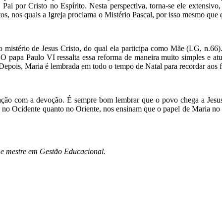
o Pai por Cristo no Espírito. Nesta perspectiva, torna-se ele extensi
os, nos quais a Igreja proclama o Mistério Pascal, por isso mesmo que 
o mistério de Jesus Cristo, do qual ela participa como Mãe (LG, n.66). 
. O papa Paulo VI ressalta essa reforma de maneira muito simples e at
Depois, Maria é lembrada em todo o tempo de Natal para recordar aos f
ação com a devoção. É sempre bom lembrar que o povo chega a Jesus po
to no Ocidente quanto no Oriente, nos ensinam que o papel de Maria no 
o e mestre em Gestão Educacional.