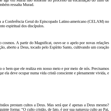
 Ele age em Maria não somente no processo da encarnação do filho de
também ressalta Murad.
irma a Conferência Geral do Episcopado Latino-americano (CELAM) no
o espiritual dos discípulos.
 cosmos. A partir do Magnificat, ouve-se o apelo por novas relações
ução, aberto a Deus, tocado pelo Espírito Santo, cultivando um coração
o o bem que ele realiza em nosso meio e por meio de nós. Precisamos
ar ela deve ocupar numa vida cristã consciente e plenamente vivida, e
 cristãos prestam cultos a Deus. Mas será que é apenas a Deus mesmo?
nte forma: “O culto cristão, de fato, é por sua natureza culto ao Pai,