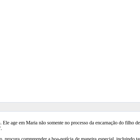
o. Ele age em Maria não somente no processo da encarnação do filho de
r”.
o, procura compreender a boa-notícia de maneira especial, incluindo 