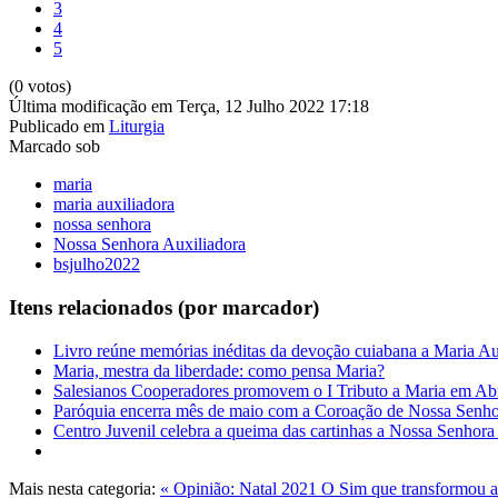
3
4
5
(0 votos)
Última modificação em Terça, 12 Julho 2022 17:18
Publicado em
Liturgia
Marcado sob
maria
maria auxiliadora
nossa senhora
Nossa Senhora Auxiliadora
bsjulho2022
Itens relacionados (por marcador)
Livro reúne memórias inéditas da devoção cuiabana a Maria Au
Maria, mestra da liberdade: como pensa Maria?
Salesianos Cooperadores promovem o I Tributo a Maria em Ab
Paróquia encerra mês de maio com a Coroação de Nossa Senho
Centro Juvenil celebra a queima das cartinhas a Nossa Senhora
Mais nesta categoria:
« Opinião: Natal 2021
O Sim que transformou a 