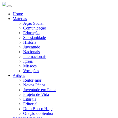
Home
Matérias
Ação Social
Comunicação
Educação
Salesianidade
História
Juventude
Nacionais
Internacionais
Igreja
Missões
Vocações
Artigos
Reitor-mor
Novos Pátios
Juventude em Pauta
Projeto de Vida
Liturgia
Editorial
Dom Bosco Hoje
Oração do Senhor