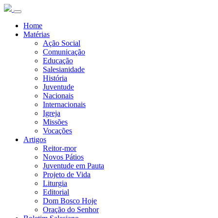
Home
Matérias
Ação Social
Comunicação
Educação
Salesianidade
História
Juventude
Nacionais
Internacionais
Igreja
Missões
Vocações
Artigos
Reitor-mor
Novos Pátios
Juventude em Pauta
Projeto de Vida
Liturgia
Editorial
Dom Bosco Hoje
Oração do Senhor