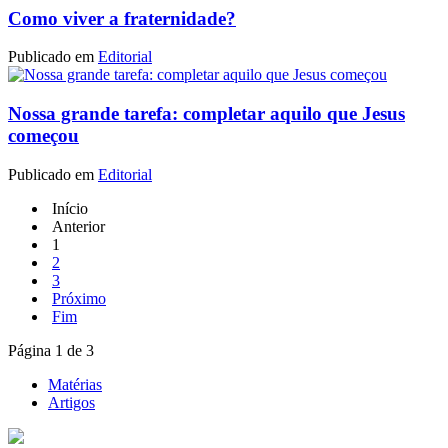
Como viver a fraternidade?
Publicado em
Editorial
Nossa grande tarefa: completar aquilo que Jesus
começou
Publicado em
Editorial
Início
Anterior
1
2
3
Próximo
Fim
Página 1 de 3
Matérias
Artigos