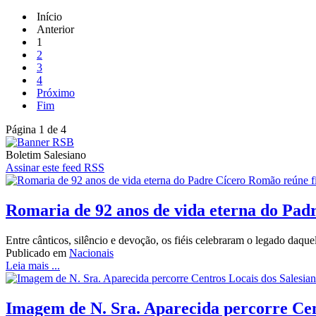
Início
Anterior
1
2
3
4
Próximo
Fim
Página 1 de 4
Boletim Salesiano
Assinar este feed RSS
Romaria de 92 anos de vida eterna do Pad
Entre cânticos, silêncio e devoção, os fiéis celebraram o legado daq
Publicado em
Nacionais
Leia mais ...
Imagem de N. Sra. Aparecida percorre Cen