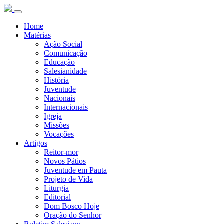
Home
Matérias
Ação Social
Comunicação
Educação
Salesianidade
História
Juventude
Nacionais
Internacionais
Igreja
Missões
Vocações
Artigos
Reitor-mor
Novos Pátios
Juventude em Pauta
Projeto de Vida
Liturgia
Editorial
Dom Bosco Hoje
Oração do Senhor