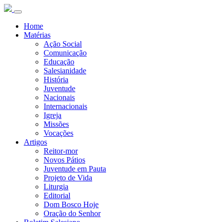
Home
Matérias
Ação Social
Comunicação
Educação
Salesianidade
História
Juventude
Nacionais
Internacionais
Igreja
Missões
Vocações
Artigos
Reitor-mor
Novos Pátios
Juventude em Pauta
Projeto de Vida
Liturgia
Editorial
Dom Bosco Hoje
Oração do Senhor