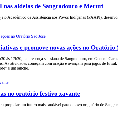
I nas aldeias de Sangradouro e Meruri
rojeto Acadêmico de Assistência aos Povos Indígenas (PAAPI), desenv
iativas e promove novas ações no Oratório 
h30 às 17h30, na presença salesiana de Sangradouro, em General Carnei
ovens. As atividades começam com oração e avançam para jogos de futsal,
rde” e um lanche.
s no oratório festivo xavante
ara propiciar um futuro mais saudável para o povo originário de Sangra