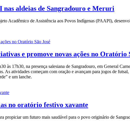
I nas aldeias de Sangradouro e Meruri
rojeto Acadêmico de Assistência aos Povos Indígenas (PAAPI), desenv
iativas e promove novas ações no Oratório 
h30 às 17h30, na presença salesiana de Sangradouro, em General Carnei
ovens. As atividades começam com oração e avançam para jogos de futsal,
rde” e um lanche.
s no oratório festivo xavante
ara propiciar um futuro mais saudável para o povo originário de Sangra