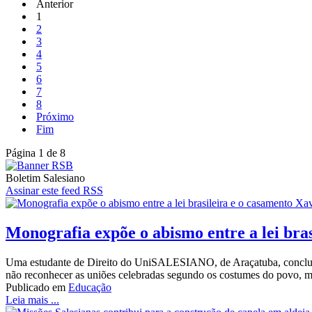
Anterior
1
2
3
4
5
6
7
8
Próximo
Fim
Página 1 de 8
Boletim Salesiano
Assinar este feed RSS
Monografia expõe o abismo entre a lei bra
Uma estudante de Direito do UniSALESIANO, de Araçatuba, concluiu,
não reconhecer as uniões celebradas segundo os costumes do povo, mes
Publicado em
Educação
Leia mais ...