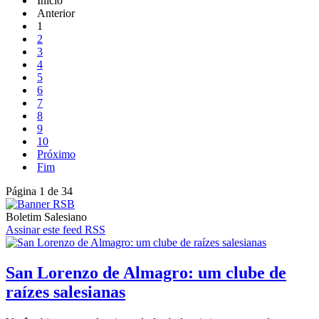
Início
Anterior
1
2
3
4
5
6
7
8
9
10
Próximo
Fim
Página 1 de 34
Boletim Salesiano
Assinar este feed RSS
San Lorenzo de Almagro: um clube de
raízes salesianas