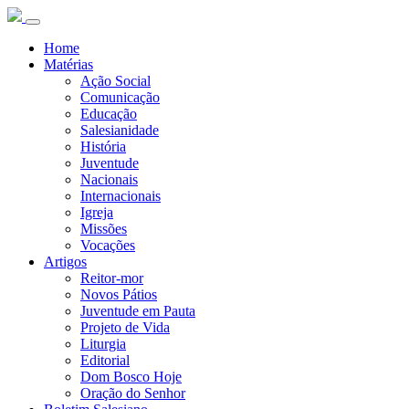
Home
Matérias
Ação Social
Comunicação
Educação
Salesianidade
História
Juventude
Nacionais
Internacionais
Igreja
Missões
Vocações
Artigos
Reitor-mor
Novos Pátios
Juventude em Pauta
Projeto de Vida
Liturgia
Editorial
Dom Bosco Hoje
Oração do Senhor