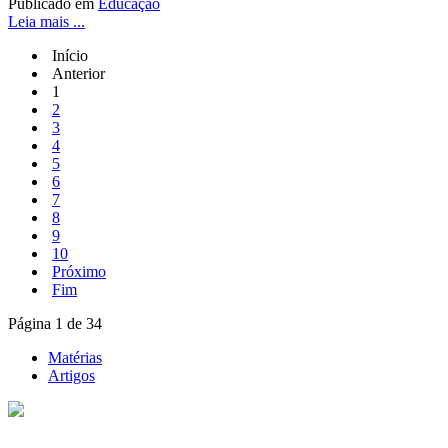
Publicado em
Educação
Leia mais ...
Início
Anterior
1
2
3
4
5
6
7
8
9
10
Próximo
Fim
Página 1 de 34
Matérias
Artigos