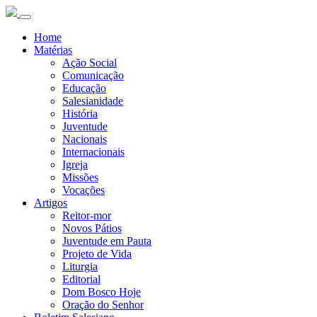
Home
Matérias
Ação Social
Comunicação
Educação
Salesianidade
História
Juventude
Nacionais
Internacionais
Igreja
Missões
Vocações
Artigos
Reitor-mor
Novos Pátios
Juventude em Pauta
Projeto de Vida
Liturgia
Editorial
Dom Bosco Hoje
Oração do Senhor