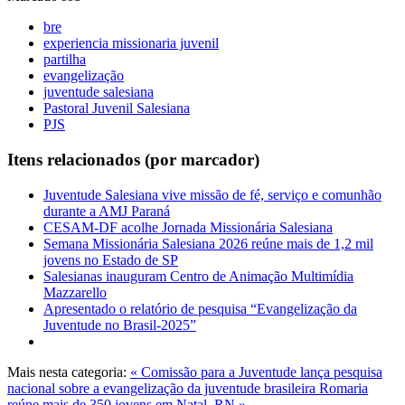
bre
experiencia missionaria juvenil
partilha
evangelização
juventude salesiana
Pastoral Juvenil Salesiana
PJS
Itens relacionados (por marcador)
Juventude Salesiana vive missão de fé, serviço e comunhão
durante a AMJ Paraná
CESAM-DF acolhe Jornada Missionária Salesiana
Semana Missionária Salesiana 2026 reúne mais de 1,2 mil
jovens no Estado de SP
Salesianas inauguram Centro de Animação Multimídia
Mazzarello
Apresentado o relatório de pesquisa “Evangelização da
Juventude no Brasil-2025”
Mais nesta categoria:
« Comissão para a Juventude lança pesquisa
nacional sobre a evangelização da juventude brasileira
Romaria
reúne mais de 350 jovens em Natal, RN »