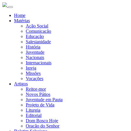
Home
Matérias
Ação Social
Comunicação
Educação
Salesianidade
História
Juventude
Nacionais
Internacionais
Igreja
Missões
Vocações
Artigos
Reitor-mor
Novos Pátios
Juventude em Pauta
Projeto de Vida
Liturgia
Editorial
Dom Bosco Hoje
Oração do Senhor