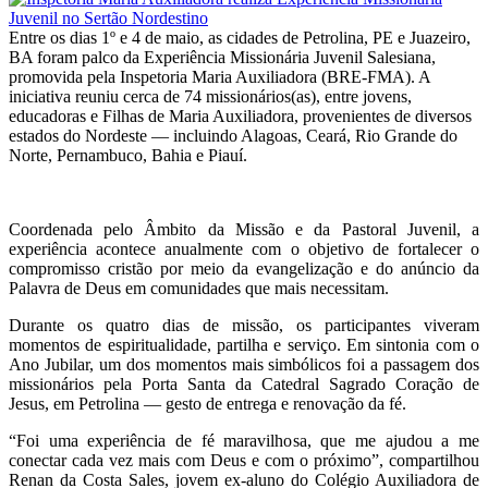
Entre os dias 1º e 4 de maio, as cidades de Petrolina, PE e Juazeiro,
BA foram palco da Experiência Missionária Juvenil Salesiana,
promovida pela Inspetoria Maria Auxiliadora (BRE-FMA). A
iniciativa reuniu cerca de 74 missionários(as), entre jovens,
educadoras e Filhas de Maria Auxiliadora, provenientes de diversos
estados do Nordeste — incluindo Alagoas, Ceará, Rio Grande do
Norte, Pernambuco, Bahia e Piauí.
Coordenada pelo Âmbito da Missão e da Pastoral Juvenil, a
experiência acontece anualmente com o objetivo de fortalecer o
compromisso cristão por meio da evangelização e do anúncio da
Palavra de Deus em comunidades que mais necessitam.
Durante os quatro dias de missão, os participantes viveram
momentos de espiritualidade, partilha e serviço. Em sintonia com o
Ano Jubilar, um dos momentos mais simbólicos foi a passagem dos
missionários pela Porta Santa da Catedral Sagrado Coração de
Jesus, em Petrolina — gesto de entrega e renovação da fé.
“Foi uma experiência de fé maravilhosa, que me ajudou a me
conectar cada vez mais com Deus e com o próximo”, compartilhou
Renan da Costa Sales, jovem ex-aluno do Colégio Auxiliadora de