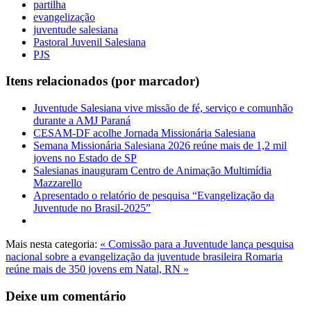
partilha
evangelização
juventude salesiana
Pastoral Juvenil Salesiana
PJS
Itens relacionados (por marcador)
Juventude Salesiana vive missão de fé, serviço e comunhão
durante a AMJ Paraná
CESAM-DF acolhe Jornada Missionária Salesiana
Semana Missionária Salesiana 2026 reúne mais de 1,2 mil
jovens no Estado de SP
Salesianas inauguram Centro de Animação Multimídia
Mazzarello
Apresentado o relatório de pesquisa “Evangelização da
Juventude no Brasil-2025”
Mais nesta categoria:
« Comissão para a Juventude lança pesquisa
nacional sobre a evangelização da juventude brasileira
Romaria
reúne mais de 350 jovens em Natal, RN »
Deixe um comentário