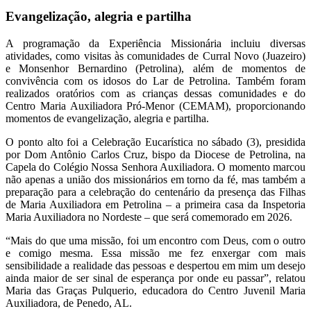
Evangelização, alegria e partilha
A programação da Experiência Missionária incluiu diversas
atividades, como visitas às comunidades de Curral Novo (Juazeiro)
e Monsenhor Bernardino (Petrolina), além de momentos de
convivência com os idosos do Lar de Petrolina. Também foram
realizados oratórios com as crianças dessas comunidades e do
Centro Maria Auxiliadora Pró-Menor (CEMAM), proporcionando
momentos de evangelização, alegria e partilha.
O ponto alto foi a Celebração Eucarística no sábado (3), presidida
por Dom Antônio Carlos Cruz, bispo da Diocese de Petrolina, na
Capela do Colégio Nossa Senhora Auxiliadora. O momento marcou
não apenas a união dos missionários em torno da fé, mas também a
preparação para a celebração do centenário da presença das Filhas
de Maria Auxiliadora em Petrolina – a primeira casa da Inspetoria
Maria Auxiliadora no Nordeste – que será comemorado em 2026.
“Mais do que uma missão, foi um encontro com Deus, com o outro
e comigo mesma. Essa missão me fez enxergar com mais
sensibilidade a realidade das pessoas e despertou em mim um desejo
ainda maior de ser sinal de esperança por onde eu passar”, relatou
Maria das Graças Pulquerio, educadora do Centro Juvenil Maria
Auxiliadora, de Penedo, AL.