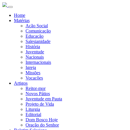
Home
Matérias
Ação Social
Comunicação
Educação
Salesianidade
História
Juventude
Nacionais
Internacionais
Igreja
Missões
Vocações
Artigos
Reitor-mor
Novos Pátios
Juventude em Pauta
Projeto de Vida
Liturgia
Editorial
Dom Bosco Hoje
Oração do Senhor