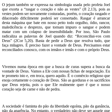
O jejum também se expressa na simbologia usada pelo profeta Joel
que exorta a “rasgar o coração e não as vestes” (Jl 2,13), pois as
vestes podem ser novamente costuradas, porém, o coração rasgado e
dilacerado dificilmente poderá ser consertado. Rasgar é arrancar
desta máquina que bate em nosso peito todo orgulho, ódio, rancor,
maledicência e desprezo, que tornam impuro o sangue e podem
matar com um colapso de insensibilidade. Por isso, São Paulo
radicaliza as palavras de Joel quando diz: “Reconciliai-vos com
Deus” (2Cor 5,20). Basta de pedir a Deus que resolva tudo, que
faça milagres. É preciso fazer a vontade de Deus. Precisamos estar
reconciliados conosco, com os irmãos e irmãs e com o próprio Deus.
Vivemos numa época em que a busca de curas supera a busca da
vontade de Deus. Vamos a Ele com nossas fichas de negociação. Eu
te prometo isto e, em troca, quero aquilo. É o comércio religioso que
enoja certamente o coração de Deus. São as gorduras e os sacrifícios
que Deus rejeita, pois o que Ele realmente quer é que o nosso
coração seja de carne e não de pedra.
A sociedade é faminta do pão da liberdade egoísta, pão da ganância,
pão da aparência. No entanto, o verdadeiro pão deve ser aquele que