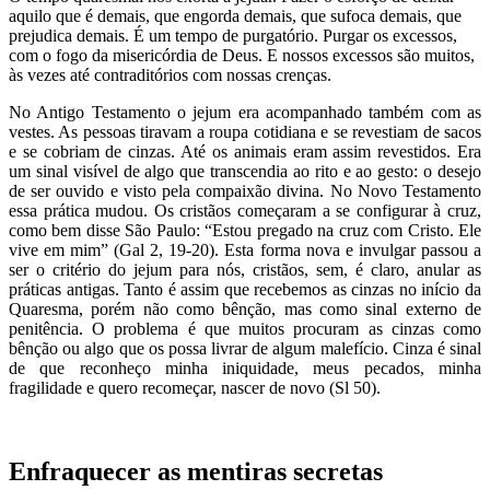
aquilo que é demais, que engorda demais, que sufoca demais, que
prejudica demais. É um tempo de purgatório. Purgar os excessos,
com o fogo da misericórdia de Deus. E nossos excessos são muitos,
às vezes até contraditórios com nossas crenças.
No Antigo Testamento o jejum era acompanhado também com as
vestes. As pessoas tiravam a roupa cotidiana e se revestiam de sacos
e se cobriam de cinzas. Até os animais eram assim revestidos. Era
um sinal visível de algo que transcendia ao rito e ao gesto: o desejo
de ser ouvido e visto pela compaixão divina. No Novo Testamento
essa prática mudou. Os cristãos começaram a se configurar à cruz,
como bem disse São Paulo: “Estou pregado na cruz com Cristo. Ele
vive em mim” (Gal 2, 19-20). Esta forma nova e invulgar passou a
ser o critério do jejum para nós, cristãos, sem, é claro, anular as
práticas antigas. Tanto é assim que recebemos as cinzas no início da
Quaresma, porém não como bênção, mas como sinal externo de
penitência. O problema é que muitos procuram as cinzas como
bênção ou algo que os possa livrar de algum malefício. Cinza é sinal
de que reconheço minha iniquidade, meus pecados, minha
fragilidade e quero recomeçar, nascer de novo (Sl 50).
Enfraquecer as mentiras secretas