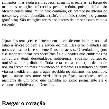
alimentos, mas ajuda a enfraquecer as mentiras secretas, as forças do
mal e as tentações oferecidas pelo demônio, pois o diabo não
oferece coisas ruins, muito pelo contrário, ele oferece no interior de
nossos segredos a abundância (pão), o domínio (poder) e o glamour
(ganância). São tentações fortes e sedutoras de um ser astuto como a
serpente.
Jejuar das tentações é penetrar em nosso deserto interior, no qual
estão a árvore do bem e a árvore do mal. Elas estão plantadas em
nossas consciências e somente Deus tem acesso. O verdadeiro jejum
é o saber renunciar aos sacrifícios às divindades que cultuamos na
conjuntura atual: desigualdade, indiferença, egoísmo, corrupção,
omissões, morte, dinheiro. Todas estas coisas começam dentro de
nós, na árvore do mal e do veneno da serpente. O resultado do jejum
virá na medida em que a água recebida no Batismo nos purifique,
que a unção nos torne verdadeiros profetas, sacerdotes, reis e
membros de um povo que caminha no exílio permanente até o
encontro definitivo com Deus Pai.
Rasgar o coração