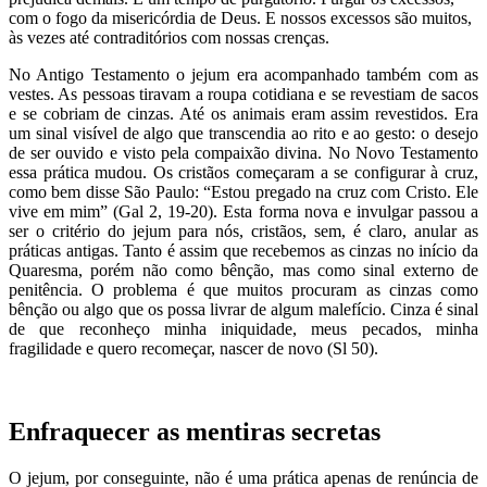
com o fogo da misericórdia de Deus. E nossos excessos são muitos,
às vezes até contraditórios com nossas crenças.
No Antigo Testamento o jejum era acompanhado também com as
vestes. As pessoas tiravam a roupa cotidiana e se revestiam de sacos
e se cobriam de cinzas. Até os animais eram assim revestidos. Era
um sinal visível de algo que transcendia ao rito e ao gesto: o desejo
de ser ouvido e visto pela compaixão divina. No Novo Testamento
essa prática mudou. Os cristãos começaram a se configurar à cruz,
como bem disse São Paulo: “Estou pregado na cruz com Cristo. Ele
vive em mim” (Gal 2, 19-20). Esta forma nova e invulgar passou a
ser o critério do jejum para nós, cristãos, sem, é claro, anular as
práticas antigas. Tanto é assim que recebemos as cinzas no início da
Quaresma, porém não como bênção, mas como sinal externo de
penitência. O problema é que muitos procuram as cinzas como
bênção ou algo que os possa livrar de algum malefício. Cinza é sinal
de que reconheço minha iniquidade, meus pecados, minha
fragilidade e quero recomeçar, nascer de novo (Sl 50).
Enfraquecer as mentiras secretas
O jejum, por conseguinte, não é uma prática apenas de renúncia de