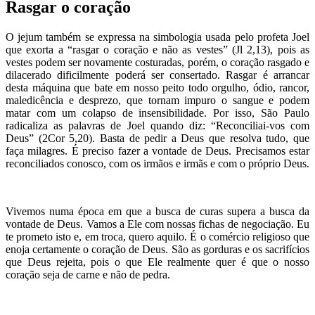
Rasgar o coração
O jejum também se expressa na simbologia usada pelo profeta Joel
que exorta a “rasgar o coração e não as vestes” (Jl 2,13), pois as
vestes podem ser novamente costuradas, porém, o coração rasgado e
dilacerado dificilmente poderá ser consertado. Rasgar é arrancar
desta máquina que bate em nosso peito todo orgulho, ódio, rancor,
maledicência e desprezo, que tornam impuro o sangue e podem
matar com um colapso de insensibilidade. Por isso, São Paulo
radicaliza as palavras de Joel quando diz: “Reconciliai-vos com
Deus” (2Cor 5,20). Basta de pedir a Deus que resolva tudo, que
faça milagres. É preciso fazer a vontade de Deus. Precisamos estar
reconciliados conosco, com os irmãos e irmãs e com o próprio Deus.
Vivemos numa época em que a busca de curas supera a busca da
vontade de Deus. Vamos a Ele com nossas fichas de negociação. Eu
te prometo isto e, em troca, quero aquilo. É o comércio religioso que
enoja certamente o coração de Deus. São as gorduras e os sacrifícios
que Deus rejeita, pois o que Ele realmente quer é que o nosso
coração seja de carne e não de pedra.