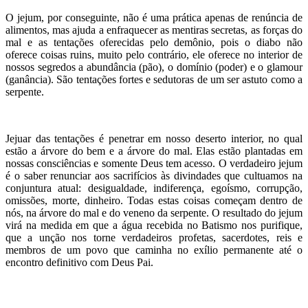
O jejum, por conseguinte, não é uma prática apenas de renúncia de
alimentos, mas ajuda a enfraquecer as mentiras secretas, as forças do
mal e as tentações oferecidas pelo demônio, pois o diabo não
oferece coisas ruins, muito pelo contrário, ele oferece no interior de
nossos segredos a abundância (pão), o domínio (poder) e o glamour
(ganância). São tentações fortes e sedutoras de um ser astuto como a
serpente.
Jejuar das tentações é penetrar em nosso deserto interior, no qual
estão a árvore do bem e a árvore do mal. Elas estão plantadas em
nossas consciências e somente Deus tem acesso. O verdadeiro jejum
é o saber renunciar aos sacrifícios às divindades que cultuamos na
conjuntura atual: desigualdade, indiferença, egoísmo, corrupção,
omissões, morte, dinheiro. Todas estas coisas começam dentro de
nós, na árvore do mal e do veneno da serpente. O resultado do jejum
virá na medida em que a água recebida no Batismo nos purifique,
que a unção nos torne verdadeiros profetas, sacerdotes, reis e
membros de um povo que caminha no exílio permanente até o
encontro definitivo com Deus Pai.