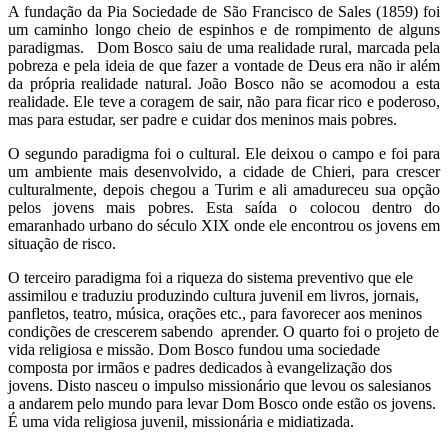
A fundação da Pia Sociedade de São Francisco de Sales (1859) foi
um caminho longo cheio de espinhos e de rompimento de alguns
paradigmas. Dom Bosco saiu de uma realidade rural, marcada pela
pobreza e pela ideia de que fazer a vontade de Deus era não ir além
da própria realidade natural. João Bosco não se acomodou a esta
realidade. Ele teve a coragem de sair, não para ficar rico e poderoso,
mas para estudar, ser padre e cuidar dos meninos mais pobres.
O segundo paradigma foi o cultural. Ele deixou o campo e foi para
um ambiente mais desenvolvido, a cidade de Chieri, para crescer
culturalmente, depois chegou a Turim e ali amadureceu sua opção
pelos jovens mais pobres. Esta saída o colocou dentro do
emaranhado urbano do século XIX onde ele encontrou os jovens em
situação de risco.
O terceiro paradigma foi a riqueza do sistema preventivo que ele
assimilou e traduziu produzindo cultura juvenil em livros, jornais,
panfletos, teatro, música, orações etc., para favorecer aos meninos
condições de crescerem sabendo aprender. O quarto foi o projeto de
vida religiosa e missão. Dom Bosco fundou uma sociedade
composta por irmãos e padres dedicados à evangelização dos
jovens. Disto nasceu o impulso missionário que levou os salesianos
a andarem pelo mundo para levar Dom Bosco onde estão os jovens.
É uma vida religiosa juvenil, missionária e midiatizada.