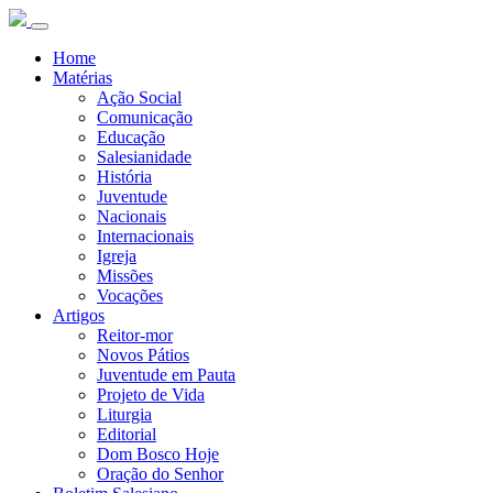
Home
Matérias
Ação Social
Comunicação
Educação
Salesianidade
História
Juventude
Nacionais
Internacionais
Igreja
Missões
Vocações
Artigos
Reitor-mor
Novos Pátios
Juventude em Pauta
Projeto de Vida
Liturgia
Editorial
Dom Bosco Hoje
Oração do Senhor