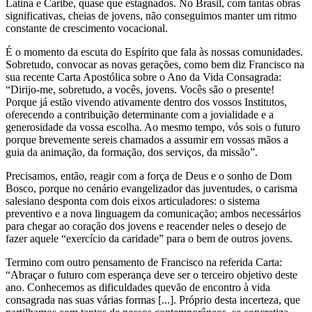
Latina e Caribe, quase que estagnados. No Brasil, com tantas obras
significativas, cheias de jovens, não conseguimos manter um ritmo
constante de crescimento vocacional.
É o momento da escuta do Espírito que fala às nossas comunidades.
Sobretudo, convocar as novas gerações, como bem diz Francisco na
sua recente Carta Apostólica sobre o Ano da Vida Consagrada:
“Dirijo-me, sobretudo, a vocês, jovens. Vocês são o presente!
Porque já estão vivendo ativamente dentro dos vossos Institutos,
oferecendo a contribuição determinante com a jovialidade e a
generosidade da vossa escolha. Ao mesmo tempo, vós sois o futuro
porque brevemente sereis chamados a assumir em vossas mãos a
guia da animação, da formação, dos serviços, da missão”.
Precisamos, então, reagir com a força de Deus e o sonho de Dom
Bosco, porque no cenário evangelizador das juventudes, o carisma
salesiano desponta com dois eixos articuladores: o sistema
preventivo e a nova linguagem da comunicação; ambos necessários
para chegar ao coração dos jovens e reacender neles o desejo de
fazer aquele “exercício da caridade” para o bem de outros jovens.
Termino com outro pensamento de Francisco na referida Carta:
“Abraçar o futuro com esperança deve ser o terceiro objetivo deste
ano. Conhecemos as dificuldades quevão de encontro à vida
consagrada nas suas várias formas [...]. Próprio desta incerteza, que