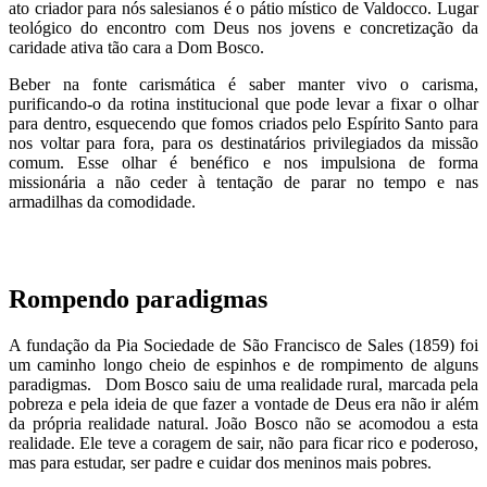
ato criador para nós salesianos é o pátio místico de Valdocco. Lugar
teológico do encontro com Deus nos jovens e concretização da
caridade ativa tão cara a Dom Bosco.
Beber na fonte carismática é saber manter vivo o carisma,
purificando-o da rotina institucional que pode levar a fixar o olhar
para dentro, esquecendo que fomos criados pelo Espírito Santo para
nos voltar para fora, para os destinatários privilegiados da missão
comum. Esse olhar é benéfico e nos impulsiona de forma
missionária a não ceder à tentação de parar no tempo e nas
armadilhas da comodidade.
Rompendo paradigmas
A fundação da Pia Sociedade de São Francisco de Sales (1859) foi
um caminho longo cheio de espinhos e de rompimento de alguns
paradigmas. Dom Bosco saiu de uma realidade rural, marcada pela
pobreza e pela ideia de que fazer a vontade de Deus era não ir além
da própria realidade natural. João Bosco não se acomodou a esta
realidade. Ele teve a coragem de sair, não para ficar rico e poderoso,
mas para estudar, ser padre e cuidar dos meninos mais pobres.