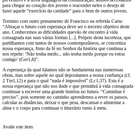
para chegar ao coração dos jovens e reacender neles o desejo de
fazer aquele “exercício da caridade” para o bem de outros jovens.
Termino com outro pensamento de Francisco na referida Carta:
“Abraçar o futuro com esperança deve ser o terceiro objetivo deste
ano. Conhecemos as dificuldades quevão de encontro à vida
consagrada nas suas várias formas [...]. Próprio desta incerteza, que
partilhamos com tantos de nossos contemporâneos, se concretiza
nossa esperança, fruto da fé no Senhor da história que continua a
nos repetir: ‘Não tenha medo... não tenha medo porque eu estou
contigo’ (Ger1,8)”.
A esperança da qual falamos não se fundamenta nas numerosas
obras, mas sobre aquele no qual depositamos a nossa confiança (cf.
2 Tm1,12) e para o qual “nada é impossível” (Lc1,37). Esta é a
nossa esperança que não nos ilude e que permitirá à vida consagrada
continuar a escrever uma grande história no futuro. “Caminhar é
preciso”, pois somente no caminho aprendemos a rever os passos,
calcular as distâncias, deixar o que pesa, descansar e alimentar a
alma e o corpo para continuar o itinerário rumo à meta.
Avalie este item