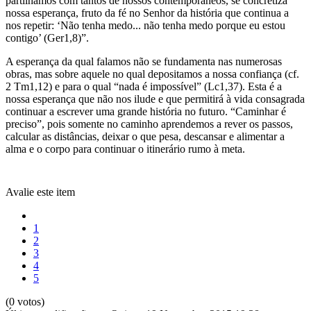
partilhamos com tantos de nossos contemporâneos, se concretiza
nossa esperança, fruto da fé no Senhor da história que continua a
nos repetir: ‘Não tenha medo... não tenha medo porque eu estou
contigo’ (Ger1,8)”.
A esperança da qual falamos não se fundamenta nas numerosas
obras, mas sobre aquele no qual depositamos a nossa confiança (cf.
2 Tm1,12) e para o qual “nada é impossível” (Lc1,37). Esta é a
nossa esperança que não nos ilude e que permitirá à vida consagrada
continuar a escrever uma grande história no futuro. “Caminhar é
preciso”, pois somente no caminho aprendemos a rever os passos,
calcular as distâncias, deixar o que pesa, descansar e alimentar a
alma e o corpo para continuar o itinerário rumo à meta.
Avalie este item
1
2
3
4
5
(0 votos)