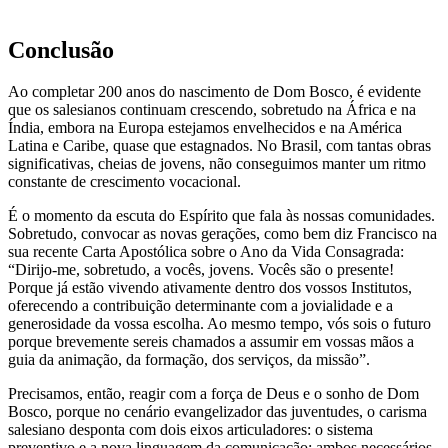
Conclusão
Ao completar 200 anos do nascimento de Dom Bosco, é evidente
que os salesianos continuam crescendo, sobretudo na África e na
Índia, embora na Europa estejamos envelhecidos e na América
Latina e Caribe, quase que estagnados. No Brasil, com tantas obras
significativas, cheias de jovens, não conseguimos manter um ritmo
constante de crescimento vocacional.
É o momento da escuta do Espírito que fala às nossas comunidades.
Sobretudo, convocar as novas gerações, como bem diz Francisco na
sua recente Carta Apostólica sobre o Ano da Vida Consagrada:
“Dirijo-me, sobretudo, a vocês, jovens. Vocês são o presente!
Porque já estão vivendo ativamente dentro dos vossos Institutos,
oferecendo a contribuição determinante com a jovialidade e a
generosidade da vossa escolha. Ao mesmo tempo, vós sois o futuro
porque brevemente sereis chamados a assumir em vossas mãos a
guia da animação, da formação, dos serviços, da missão”.
Precisamos, então, reagir com a força de Deus e o sonho de Dom
Bosco, porque no cenário evangelizador das juventudes, o carisma
salesiano desponta com dois eixos articuladores: o sistema
preventivo e a nova linguagem da comunicação; ambos necessários