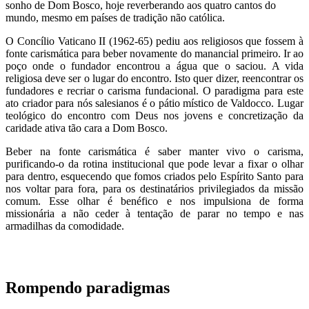
sonho de Dom Bosco, hoje reverberando aos quatro cantos do
mundo, mesmo em países de tradição não católica.
O Concílio Vaticano II (1962-65) pediu aos religiosos que fossem à
fonte carismática para beber novamente do manancial primeiro. Ir ao
poço onde o fundador encontrou a água que o saciou. A vida
religiosa deve ser o lugar do encontro. Isto quer dizer, reencontrar os
fundadores e recriar o carisma fundacional. O paradigma para este
ato criador para nós salesianos é o pátio místico de Valdocco. Lugar
teológico do encontro com Deus nos jovens e concretização da
caridade ativa tão cara a Dom Bosco.
Beber na fonte carismática é saber manter vivo o carisma,
purificando-o da rotina institucional que pode levar a fixar o olhar
para dentro, esquecendo que fomos criados pelo Espírito Santo para
nos voltar para fora, para os destinatários privilegiados da missão
comum. Esse olhar é benéfico e nos impulsiona de forma
missionária a não ceder à tentação de parar no tempo e nas
armadilhas da comodidade.
Rompendo paradigmas