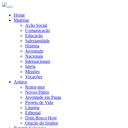
Home
Matérias
Ação Social
Comunicação
Educação
Salesianidade
História
Juventude
Nacionais
Internacionais
Igreja
Missões
Vocações
Artigos
Reitor-mor
Novos Pátios
Juventude em Pauta
Projeto de Vida
Liturgia
Editorial
Dom Bosco Hoje
Oração do Senhor