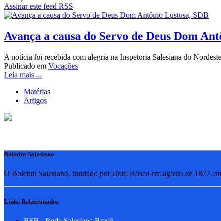
Assinar este feed RSS
Avança a causa do Servo de Deus Dom Ant
A notícia foi recebida com alegria na Inspetoria Salesiana do Nordes
Publicado em
Vocações
Leia mais ...
Matérias
Artigos
Boletim Salesiano
O Boletim Salesiano, fundado por Dom Bosco em agosto de 1877, atua
Links Relacionados
RSB - Rede Salesiana Brasil