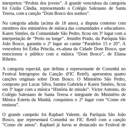
interpretou “Profeta dos jovens”. A grande vencedora da categoria
foi Giulia Cândia, representando o Colégio Salesiano de Santa
Teresa, com a canção “Dom Bosco dos sonhos”.
Na categoria adulta (acima de 18 anos), a disputa contorno com
membros dos ministérios de música das comunidades e educadores.
Karen Simões, da Comunidade São Pedro, ficou em 3º lugar com a
interpretação de “Perto ou longe”. Jennifer Prado, da Paróquia São
João Bosco, garantiu o 2º lugar ao cantar “Paralelos 15 e 20”. A
vencedora foi Érika Priscila, ex-aluna da Cidade Dom Bosco, que
emocionou o público com a música “Dom Bosco”, de Eliana
Ribeiro.
A categoria especial, que definiu o representante de Corumbá no
Festival Intergrupos da Canção (FIC Retrô), apresentou quatro
canções originais sobre Dom Bosco. O Ministério São Pedro,
composto por Lucas Silva, Samira Gabriela e Karen Simões, ficou
em 3º lugar com a música “História de missão”. Victor Antonio, do
Colégio Salesiano de Santa Teresa e integrante do Ministério de
Música Estrela da Manhã, conquistou o 2º lugar com “Como ele
ensinou”.
O grande campeão foi Raphael Valente, da Paróquia São João
Bosco, que representará Corumbá no FIC Retrô com a canção
“Como ele amou”. Raphael já havia se destacado no Festival de