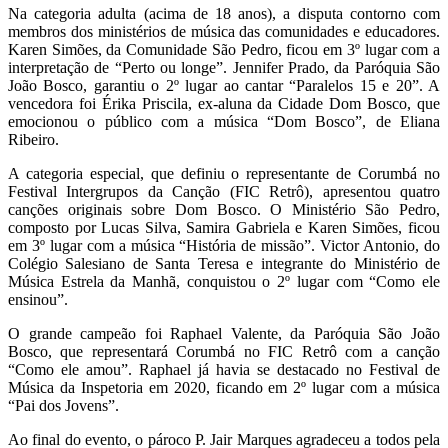
Na categoria adulta (acima de 18 anos), a disputa contorno com
membros dos ministérios de música das comunidades e educadores.
Karen Simões, da Comunidade São Pedro, ficou em 3º lugar com a
interpretação de “Perto ou longe”. Jennifer Prado, da Paróquia São
João Bosco, garantiu o 2º lugar ao cantar “Paralelos 15 e 20”. A
vencedora foi Érika Priscila, ex-aluna da Cidade Dom Bosco, que
emocionou o público com a música “Dom Bosco”, de Eliana
Ribeiro.
A categoria especial, que definiu o representante de Corumbá no
Festival Intergrupos da Canção (FIC Retrô), apresentou quatro
canções originais sobre Dom Bosco. O Ministério São Pedro,
composto por Lucas Silva, Samira Gabriela e Karen Simões, ficou
em 3º lugar com a música “História de missão”. Victor Antonio, do
Colégio Salesiano de Santa Teresa e integrante do Ministério de
Música Estrela da Manhã, conquistou o 2º lugar com “Como ele
ensinou”.
O grande campeão foi Raphael Valente, da Paróquia São João
Bosco, que representará Corumbá no FIC Retrô com a canção
“Como ele amou”. Raphael já havia se destacado no Festival de
Música da Inspetoria em 2020, ficando em 2º lugar com a música
“Pai dos Jovens”.
Ao final do evento, o pároco P. Jair Marques agradeceu a todos pela