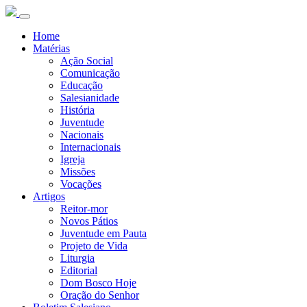
Home
Matérias
Ação Social
Comunicação
Educação
Salesianidade
História
Juventude
Nacionais
Internacionais
Igreja
Missões
Vocações
Artigos
Reitor-mor
Novos Pátios
Juventude em Pauta
Projeto de Vida
Liturgia
Editorial
Dom Bosco Hoje
Oração do Senhor