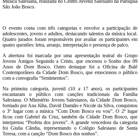
Música Salesiana, realizada no Centro Juvenil Salesiano da Paróquia
São João Bosco.
O evento conta com três categorias e envolve a participação de
adolescentes, jovens e adultos, destacando talentos da música local.
Quatro jurados foram responsáveis ​​por avaliar os participantes em
quatro questões: letra, arranjo, interpretação e presença de palco.
A abertura foi marcada por uma apresentação teatral do Grupo
Jovens Amigos Seguindo a Cristo, que encenou o Sonho dos 09
Anos de Dom Bosco. Outro destaque foi a Oficina de Balé
Contemporâneo da Cidade Dom Bosco, que emocionou o público
com a coreografia “Sentimentos”.
Na primeira categoria, juvenil (10 a 17 anos), os participantes
encantaram o público com canções tradicionais da Família
Salesiana. O Ministério Jovens Salesianos, da Cidade Dom Bosco,
formado por Ana Júlia, David Damião e Nicole da Silva, conquistou
o 3º lugar com a música “Com Dom Bosco eu vou”. O 2º lugar
ficou com Gabriel da Cruz, também da Cidade Dom Bosco, que
interpretou “Profeta dos jovens”. A grande vencedora da categoria
foi Giulia Cândia, representando o Colégio Salesiano de Santa
Teresa, com a canção “Dom Bosco dos sonhos”.