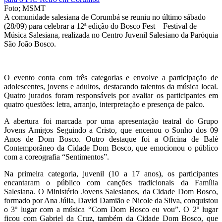
Foto; MSMT
A comunidade salesiana de Corumbá se reuniu no último sábado
(28/09) para celebrar a 12ª edição do Bosco Fest – Festival de
Música Salesiana, realizada no Centro Juvenil Salesiano da Paróquia
São João Bosco.
O evento conta com três categorias e envolve a participação de
adolescentes, jovens e adultos, destacando talentos da música local.
Quatro jurados foram responsáveis ​​por avaliar os participantes em
quatro questões: letra, arranjo, interpretação e presença de palco.
A abertura foi marcada por uma apresentação teatral do Grupo
Jovens Amigos Seguindo a Cristo, que encenou o Sonho dos 09
Anos de Dom Bosco. Outro destaque foi a Oficina de Balé
Contemporâneo da Cidade Dom Bosco, que emocionou o público
com a coreografia “Sentimentos”.
Na primeira categoria, juvenil (10 a 17 anos), os participantes
encantaram o público com canções tradicionais da Família
Salesiana. O Ministério Jovens Salesianos, da Cidade Dom Bosco,
formado por Ana Júlia, David Damião e Nicole da Silva, conquistou
o 3º lugar com a música “Com Dom Bosco eu vou”. O 2º lugar
ficou com Gabriel da Cruz, também da Cidade Dom Bosco, que