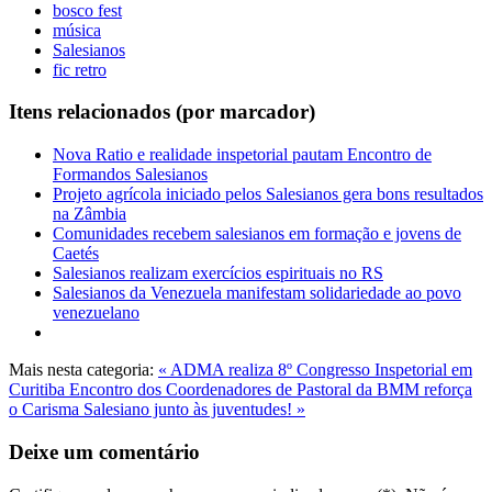
bosco fest
música
Salesianos
fic retro
Itens relacionados (por marcador)
Nova Ratio e realidade inspetorial pautam Encontro de
Formandos Salesianos
Projeto agrícola iniciado pelos Salesianos gera bons resultados
na Zâmbia
Comunidades recebem salesianos em formação e jovens de
Caetés
Salesianos realizam exercícios espirituais no RS
Salesianos da Venezuela manifestam solidariedade ao povo
venezuelano
Mais nesta categoria:
« ADMA realiza 8º Congresso Inspetorial em
Curitiba
Encontro dos Coordenadores de Pastoral da BMM reforça
o Carisma Salesiano junto às juventudes! »
Deixe um comentário