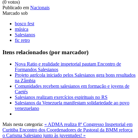
(0 votos)
Publicado em
Nacionais
Marcado sob
bosco fest
música
Salesianos
fic retro
Itens relacionados (por marcador)
Nova Ratio e realidade inspetorial pautam Encontro de
Formandos Salesianos
Projeto agrícola iniciado pelos Salesianos gera bons resultados
na Zâmbia
Comunidades recebem salesianos em formação e jovens de
Caetés
Salesianos realizam exercícios espirituais no RS
Salesianos da Venezuela manifestam solidariedade ao povo
venezuelano
Mais nesta categoria:
« ADMA realiza 8º Congresso Inspetorial em
Curitiba
Encontro dos Coordenadores de Pastoral da BMM reforça
o Carisma Salesiano junto às juventudes! »