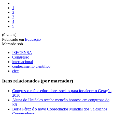
1
2
3
4
5
(0 votos)
Publicado em
Educação
Marcado sob
ISECENSA
Congresso
internacional
conhecimento cientifico
cicc
Itens relacionados (por marcador)
Congresso reúne educadores sociais para fortalecer o Geração
2030
Aluna do UniSales recebe menção honrosa em congresso do
ES
Borja Pérez é o novo Coordenador Mundial dos Salesianos
Cooperadores