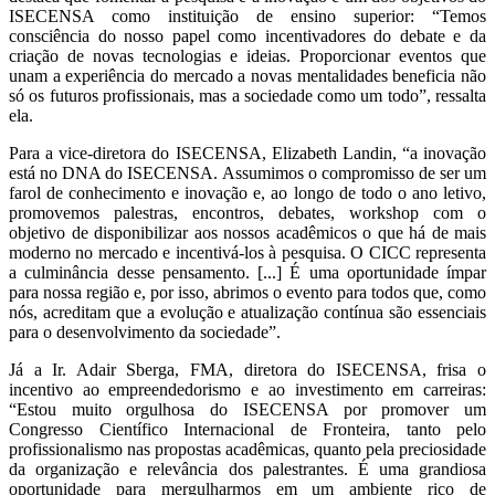
ISECENSA como instituição de ensino superior: “Temos
consciência do nosso papel como incentivadores do debate e da
criação de novas tecnologias e ideias. Proporcionar eventos que
unam a experiência do mercado a novas mentalidades beneficia não
só os futuros profissionais, mas a sociedade como um todo”, ressalta
ela.
Para a vice-diretora do ISECENSA, Elizabeth Landin, “a inovação
está no DNA do ISECENSA. Assumimos o compromisso de ser um
farol de conhecimento e inovação e, ao longo de todo o ano letivo,
promovemos palestras, encontros, debates, workshop com o
objetivo de disponibilizar aos nossos acadêmicos o que há de mais
moderno no mercado e incentivá-los à pesquisa. O CICC representa
a culminância desse pensamento. [...] É uma oportunidade ímpar
para nossa região e, por isso, abrimos o evento para todos que, como
nós, acreditam que a evolução e atualização contínua são essenciais
para o desenvolvimento da sociedade”.
Já a Ir. Adair Sberga, FMA, diretora do ISECENSA, frisa o
incentivo ao empreendedorismo e ao investimento em carreiras:
“Estou muito orgulhosa do ISECENSA por promover um
Congresso Científico Internacional de Fronteira, tanto pelo
profissionalismo nas propostas acadêmicas, quanto pela preciosidade
da organização e relevância dos palestrantes. É uma grandiosa
oportunidade para mergulharmos em um ambiente rico de