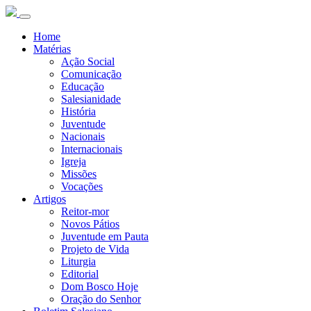
Home
Matérias
Ação Social
Comunicação
Educação
Salesianidade
História
Juventude
Nacionais
Internacionais
Igreja
Missões
Vocações
Artigos
Reitor-mor
Novos Pátios
Juventude em Pauta
Projeto de Vida
Liturgia
Editorial
Dom Bosco Hoje
Oração do Senhor