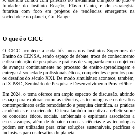
A abertura contou com palestras do medalhista olímpico no judô e
fundador do Instituto Reação, Flávio Canto, e do estrategista
futurista com foco em projetos de tendências emergentes na
sociedade e no planeta, Gui Rangel.
O que é o CICC
O CICC acontece a cada três anos nos Institutos Superiores de
Ensino do CENSA, sendo espaço de debate, troca de conhecimento
e disseminação de pesquisas e práticas de vanguarda com o objetivo
de avançar continuamente no processo de ensino-aprendizagem e
entregar à sociedade profissionais éticos, competentes e prontos para
os desafios do século XXI. De modo simultâneo acontece, também,
o IX P&D, Seminário de Pesquisa e Desenvolvimento Provic/Pibic.
Em 2024, o tema oferece um amplo espectro de discussão, abrindo
espaço para explorar como as ciências, as tecnologias e os desafios
contemporâneos estão remodelando a pesquisa científica, as práticas
acadêmicas e a sociedade. O tema também incentiva a refletir sobre
os conceitos éticos, sociais, ambientais e espirituais associados a
esses avanços, além de debater como as ciências e as tecnologias
podem ser utilizadas para criar soluções sustentáveis, pacíficas e
inclusivas para os desafios do planeta.