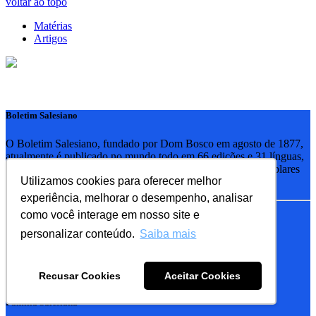
voltar ao topo
Matérias
Artigos
Boletim Salesiano
O Boletim Salesiano, fundado por Dom Bosco em agosto de 1877,
atualmente é publicado no mundo todo em 66 edições e 31 línguas,
com tiragem anual estimada em mais de 10 milhões de exemplares
Utilizamos cookies para oferecer melhor
no total.
experiência, melhorar o desempenho, analisar
como você interage em nosso site e
Links Relacionados
personalizar conteúdo.
Saiba mais
RSB - Rede Salesiana Brasil
EDEBE - Editora
UPV - União pela Vida
Recusar Cookies
Aceitar Cookies
Familia Salesiana