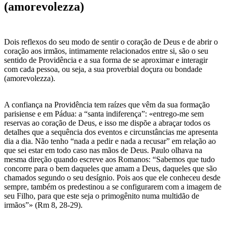
(amorevolezza)
Dois reflexos do seu modo de sentir o coração de Deus e de abrir o
coração aos irmãos, intimamente relacionados entre si, são o seu
sentido de Providência e a sua forma de se aproximar e interagir
com cada pessoa, ou seja, a sua proverbial doçura ou bondade
(amorevolezza).
A confiança na Providência tem raízes que vêm da sua formação
parisiense e em Pádua: a “santa indiferença”: «entrego-me sem
reservas ao coração de Deus, e isso me dispõe a abraçar todos os
detalhes que a sequência dos eventos e circunstâncias me apresenta
dia a dia. Não tenho “nada a pedir e nada a recusar” em relação ao
que sei estar em todo caso nas mãos de Deus. Paulo olhava na
mesma direção quando escreve aos Romanos: “Sabemos que tudo
concorre para o bem daqueles que amam a Deus, daqueles que são
chamados segundo o seu desígnio. Pois aos que ele conheceu desde
sempre, também os predestinou a se configurarem com a imagem de
seu Filho, para que este seja o primogênito numa multidão de
irmãos”» (Rm 8, 28-29).