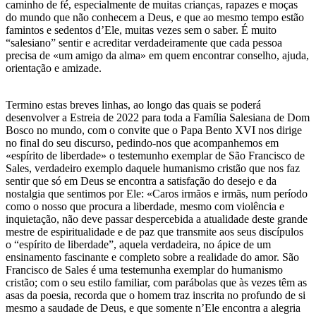
caminho de fé, especialmente de muitas crianças, rapazes e moças
do mundo que não conhecem a Deus, e que ao mesmo tempo estão
famintos e sedentos d’Ele, muitas vezes sem o saber. É muito
“salesiano” sentir e acreditar verdadeiramente que cada pessoa
precisa de «um amigo da alma» em quem encontrar conselho, ajuda,
orientação e amizade.
Termino estas breves linhas, ao longo das quais se poderá
desenvolver a Estreia de 2022 para toda a Família Salesiana de Dom
Bosco no mundo, com o convite que o Papa Bento XVI nos dirige
no final do seu discurso, pedindo-nos que acompanhemos em
«espírito de liberdade» o testemunho exemplar de São Francisco de
Sales, verdadeiro exemplo daquele humanismo cristão que nos faz
sentir que só em Deus se encontra a satisfação do desejo e da
nostalgia que sentimos por Ele: «Caros irmãos e irmãs, num período
como o nosso que procura a liberdade, mesmo com violência e
inquietação, não deve passar despercebida a atualidade deste grande
mestre de espiritualidade e de paz que transmite aos seus discípulos
o “espírito de liberdade”, aquela verdadeira, no ápice de um
ensinamento fascinante e completo sobre a realidade do amor. São
Francisco de Sales é uma testemunha exemplar do humanismo
cristão; com o seu estilo familiar, com parábolas que às vezes têm as
asas da poesia, recorda que o homem traz inscrita no profundo de si
mesmo a saudade de Deus, e que somente n’Ele encontra a alegria