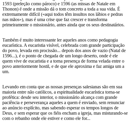
1593 (preleção como pároco) e 1596 (as missas de Natale em
Thonon) é onde a missão dá o tom concreto a toda a sua vida. É
extremamente difícil («aqui todos têm insultos nos lábios e pedras
nas mãos»), mas é uma crise que faz crescer e transforma
primeiramente o missionário, antes ainda que os seus destinatários.
Também é muito interessante ler aqueles anos como pedagogia
eucarística. A eucaristia visível, celebrada com grande participação
do povo, levada em procissão... depois dos anos de vazio (Natal de
1596...), é o ponto de chegada de um longo deserto, onde é ele
quem vive de eucaristia e a torna presença de forma velada entre o
povo anteriormente hostil, e de que ele aproxima e faz amiga um a
um.
Levando em conta que as nossas presenças salesianas são em sua
maioria entre não católicos, a espiritualidade eucarística torna-se
profética: desde seu interior, o missionário alcança com grande
paciência e perseverança aqueles a quem é enviado, sem renunciar
ao anúncio explícito, mas sabendo esperar os tempos longos de
Deus, e sem esperar que os fiéis encham a igreja, mas misturando-se
com o rebanho onde ele estiver e como ele for...