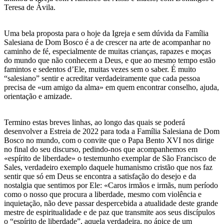
Teresa de Ávila.
Uma bela proposta para o hoje da Igreja e sem dúvida da Família
Salesiana de Dom Bosco é a de crescer na arte de acompanhar no
caminho de fé, especialmente de muitas crianças, rapazes e moças
do mundo que não conhecem a Deus, e que ao mesmo tempo estão
famintos e sedentos d’Ele, muitas vezes sem o saber. É muito
“salesiano” sentir e acreditar verdadeiramente que cada pessoa
precisa de «um amigo da alma» em quem encontrar conselho, ajuda,
orientação e amizade.
Termino estas breves linhas, ao longo das quais se poderá
desenvolver a Estreia de 2022 para toda a Família Salesiana de Dom
Bosco no mundo, com o convite que o Papa Bento XVI nos dirige
no final do seu discurso, pedindo-nos que acompanhemos em
«espírito de liberdade» o testemunho exemplar de São Francisco de
Sales, verdadeiro exemplo daquele humanismo cristão que nos faz
sentir que só em Deus se encontra a satisfação do desejo e da
nostalgia que sentimos por Ele: «Caros irmãos e irmãs, num período
como o nosso que procura a liberdade, mesmo com violência e
inquietação, não deve passar despercebida a atualidade deste grande
mestre de espiritualidade e de paz que transmite aos seus discípulos
o “espírito de liberdade”, aquela verdadeira, no ápice de um