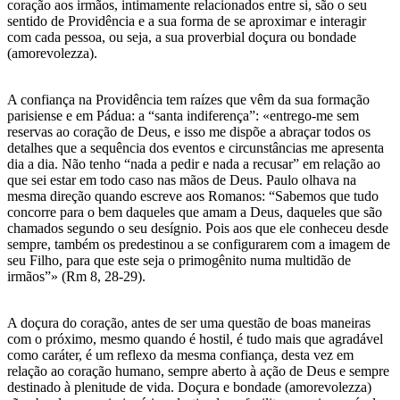
coração aos irmãos, intimamente relacionados entre si, são o seu
sentido de Providência e a sua forma de se aproximar e interagir
com cada pessoa, ou seja, a sua proverbial doçura ou bondade
(amorevolezza).
A confiança na Providência tem raízes que vêm da sua formação
parisiense e em Pádua: a “santa indiferença”: «entrego-me sem
reservas ao coração de Deus, e isso me dispõe a abraçar todos os
detalhes que a sequência dos eventos e circunstâncias me apresenta
dia a dia. Não tenho “nada a pedir e nada a recusar” em relação ao
que sei estar em todo caso nas mãos de Deus. Paulo olhava na
mesma direção quando escreve aos Romanos: “Sabemos que tudo
concorre para o bem daqueles que amam a Deus, daqueles que são
chamados segundo o seu desígnio. Pois aos que ele conheceu desde
sempre, também os predestinou a se configurarem com a imagem de
seu Filho, para que este seja o primogênito numa multidão de
irmãos”» (Rm 8, 28-29).
A doçura do coração, antes de ser uma questão de boas maneiras
com o próximo, mesmo quando é hostil, é tudo mais que agradável
como caráter, é um reflexo da mesma confiança, desta vez em
relação ao coração humano, sempre aberto à ação de Deus e sempre
destinado à plenitude de vida. Doçura e bondade (amorevolezza)