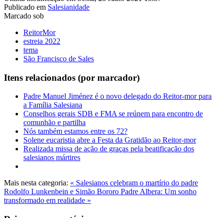
Publicado em
Salesianidade
Marcado sob
ReitorMor
estreia 2022
tema
São Francisco de Sales
Itens relacionados (por marcador)
Padre Manuel Jiménez é o novo delegado do Reitor-mor para
a Família Salesiana
Conselhos gerais SDB e FMA se reúnem para encontro de
comunhão e partilha
Nós também estamos entre os 72?
Solene eucaristia abre a Festa da Gratidão ao Reitor-mor
Realizada missa de ação de graças pela beatificação dos
salesianos mártires
Mais nesta categoria:
« Salesianos celebram o martírio do padre
Rodolfo Lunkenbein e Simão Bororo
Padre Albera: Um sonho
transformado em realidade »