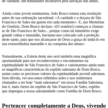
de caridade, um trabalhador incansável pela salvação das almas.
Ainda como jovem seminarista, João Bosco tomou esta resolução
antes de sua ordenação sacerdotal: «A caridade e a doçura de São
Francisco de Sales me guiem em cada momento». E, nas Memórias
do Oratório, Dom Bosco declara: «[O oratório] começou a chamar-
se de São Francisco de Sales... porque como tal ministério exige
grande calma e mansidão, haviamo-nos colocado sob a proteção
deste santo, para que nos alcançasse de Deus a graça de imitá-lo em
sua extraordinária mansidão e na conquista das almas».
Naturalmente, a Estreia deste ano será também uma magnífica
oportunidade para nos reconhecermos e encontrarmos na
espiritualidade de São Francisco de Sales e valorizarmos ainda mais
as magníficas características do espírito salesiano de Dom Bosco,
assim como os preciosos valores da espiritualidade juvenil salesiana.
Sem dúvida, ver-nos-emos refletidos neles e nos sentiremos
chamados a ser hoje “mais salesianos” em nossa Família Salesiana,
isto é, mais cheios do espírito de São Francisco de Sales, espírito
que impregna a nossa salesianidade como Família de Dom Bosco.
Pertencer completamente a Deus, vivendo