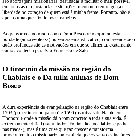
são abordagens missionárias, destinadas a facilitar o mais possível
em todas as circunstâncias e situações, o encontro entre graça e
liberdade no coração de quem está à minha frente. Portanto, não é
apenas uma questão de boas maneiras.
Ao pensarmos no modo como Dom Bosco reinterpretou esta
bondade (amorevolezza) no seu sistema educativo, compreende-se o
quão profundas são as motivações em que se alimenta, exatamente
como aconteceu para São Francisco de Sales.
O tirocínio da missão na região do
Chablais e o Da mihi animas de Dom
Bosco
A dura experiência de evangelização na região do Chablais entre
1593 (preleção como pároco) e 1596 (as missas de Natale em
Thonon) é onde a missão dá o tom concreto a toda a sua vida. É
extremamente difícil («aqui todos têm insultos nos lábios e pedras
nas mãos»), mas é uma crise que faz crescer e transforma
primeiramente o missionário, antes ainda que os seus destinatários.