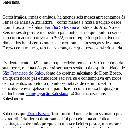
Salesiana.
Caros irmãos, irmãs e amigos, há apenas seis meses apresentamos às
Filhas de Maria Auxiliadora – como manda a nossa tradição desde
Dom Bosco – e à atual
Família Salesiana
a Estreia do Ano Novo.
Seis meses depois, é me pedido para antecipar o que poderia ser o
tema norteador do novo ano 2022, como requerido pelos diversos
ritmos dos hemisférios onde se encontram as presenças salesianas.
Faço-o com muito gosto na esperança de que possa servir de ajuda.
Evidentemente 2022, ano em que celebraremos o IV Centenário da
sua morte, o tema não poderá ser outro senão o da espiritualidade de
São Francisco de Sales
, fonte do espírito salesiano de Dom Bosco,
em quem nosso pai e fundador saciava-se e contemplava em todos
os momentos, sobretudo quando se tratava de definir o estilo
educativo e evangelizador – para dizê-lo com a nossa linguagem –
da incipiente
Congregação Salesiana
: «Chamar-nos-emos
Salesianos».
Sabemos que
Dom Bosco
ficou profundamente impressionado pela
extraordinária figura deste santo. Foi para ele uma autêntica
inspiração, sobretudo porque era um verdadeiro pastor, um mestre