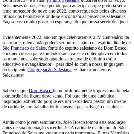
Dom Bosco – e à atual
Família Salesiana
a Estreia do Ano Novo.
Seis meses depois, é me pedido para antecipar o que poderia ser o
tema norteador do novo ano 2022, como requerido pelos diversos
ritmos dos hemisférios onde se encontram as presenças salesianas.
Faço-o com muito gosto na esperança de que possa servir de ajuda.
Evidentemente 2022, ano em que celebraremos o IV Centenário da
sua morte, o tema não poderá ser outro senão o da espiritualidade de
São Francisco de Sales
, fonte do espírito salesiano de Dom Bosco,
em quem nosso pai e fundador saciava-se e contemplava em todos
os momentos, sobretudo quando se tratava de definir o estilo
educativo e evangelizador – para dizê-lo com a nossa linguagem –
da incipiente
Congregação Salesiana
: «Chamar-nos-emos
Salesianos».
Sabemos que
Dom Bosco
ficou profundamente impressionado pela
extraordinária figura deste santo. Foi para ele uma autêntica
inspiração, sobretudo porque era um verdadeiro pastor, um mestre
de caridade, um trabalhador incansável pela salvação das almas.
Ainda como jovem seminarista, João Bosco tomou esta resolução
antes de sua ordenação sacerdotal: «A caridade e a doçura de São
Francisco de Sales me guiem em cada momento». E, nas Memórias