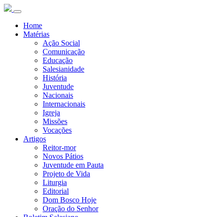
Home
Matérias
Ação Social
Comunicação
Educação
Salesianidade
História
Juventude
Nacionais
Internacionais
Igreja
Missões
Vocações
Artigos
Reitor-mor
Novos Pátios
Juventude em Pauta
Projeto de Vida
Liturgia
Editorial
Dom Bosco Hoje
Oração do Senhor