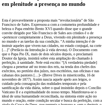
em plenitude a presença no mundo
Esta é provavelmente a proposta mais “revolucionária” de São
Francisco de Sales. Expressou-a com a costumeira profundidade e
beleza o Papa emérito Bento XVI quando disse que o grande
convite dirigido por São Francisco de Sales aos cristãos é o de
«pertencer completamente a Deus, vivendo em plenitude a presença
no mundo e as tarefas da sua condição. “A minha intenção é de
instruir aqueles que vivem nas cidades, no estado conjugal, na corte
[…]” (Prefácio da Introdução à vida devota). O Documento com
que o Papa Pio IX, mais de dois séculos depois, o proclamará
Doutor da Igreja, insistirá sobre esta ampliação do chamado à
perfeição, à santidade. Nele está escrito: “[A verdadeira piedade]
chegou a penetrar até no trono dos reis, na tenda dos chefes dos
exércitos, no pretório dos juízes, nos escritórios, nas oficinas e nas
cabanas dos pastores […]» (Breve Dives in misericordia, 16 de
novembro de 1877). Assim nascia aquele apelo aos leigos, o
cuidado pela consagração das realidades temporais e pela
santificação da vida diária, sobre o qual insistirão depois o Concílio
Vaticano II e a espiritualidade do nosso tempo. Manifestava-se o
ideal de uma humanidade reconciliada, na sintonia entre ação no
mundo e oração, entre condição secular e busca da perfeição, com a
ajuda da Graça de Deus, que permeia o humano e, sem o destruir, o