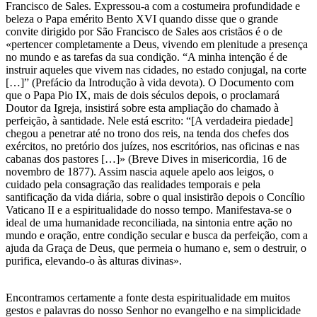
Francisco de Sales. Expressou-a com a costumeira profundidade e
beleza o Papa emérito Bento XVI quando disse que o grande
convite dirigido por São Francisco de Sales aos cristãos é o de
«pertencer completamente a Deus, vivendo em plenitude a presença
no mundo e as tarefas da sua condição. “A minha intenção é de
instruir aqueles que vivem nas cidades, no estado conjugal, na corte
[…]” (Prefácio da Introdução à vida devota). O Documento com
que o Papa Pio IX, mais de dois séculos depois, o proclamará
Doutor da Igreja, insistirá sobre esta ampliação do chamado à
perfeição, à santidade. Nele está escrito: “[A verdadeira piedade]
chegou a penetrar até no trono dos reis, na tenda dos chefes dos
exércitos, no pretório dos juízes, nos escritórios, nas oficinas e nas
cabanas dos pastores […]» (Breve Dives in misericordia, 16 de
novembro de 1877). Assim nascia aquele apelo aos leigos, o
cuidado pela consagração das realidades temporais e pela
santificação da vida diária, sobre o qual insistirão depois o Concílio
Vaticano II e a espiritualidade do nosso tempo. Manifestava-se o
ideal de uma humanidade reconciliada, na sintonia entre ação no
mundo e oração, entre condição secular e busca da perfeição, com a
ajuda da Graça de Deus, que permeia o humano e, sem o destruir, o
purifica, elevando-o às alturas divinas».
Encontramos certamente a fonte desta espiritualidade em muitos
gestos e palavras do nosso Senhor no evangelho e na simplicidade