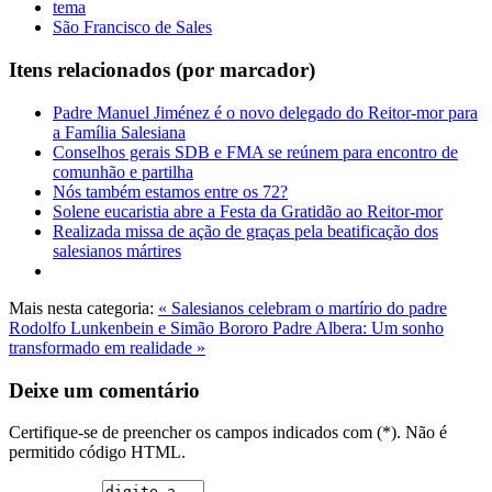
tema
São Francisco de Sales
Itens relacionados (por marcador)
Padre Manuel Jiménez é o novo delegado do Reitor-mor para
a Família Salesiana
Conselhos gerais SDB e FMA se reúnem para encontro de
comunhão e partilha
Nós também estamos entre os 72?
Solene eucaristia abre a Festa da Gratidão ao Reitor-mor
Realizada missa de ação de graças pela beatificação dos
salesianos mártires
Mais nesta categoria:
« Salesianos celebram o martírio do padre
Rodolfo Lunkenbein e Simão Bororo
Padre Albera: Um sonho
transformado em realidade »
Deixe um comentário
Certifique-se de preencher os campos indicados com (*). Não é
permitido código HTML.