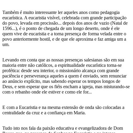
Também é muito interessante ler aqueles anos como pedagogia
eucarística. A eucaristia visível, celebrada com grande participação
do povo, levada em procissão... depois dos anos de vazio (Natal de
1596...), é o ponto de chegada de um longo deserto, onde é ele
quem vive de eucaristia e a torna presença de forma velada entre o
povo anteriormente hostil, e de que ele aproxima e faz amiga um a
um.
Levando em conta que as nossas presenças salesianas são em sua
maioria entre não católicos, a espiritualidade eucarística torna-se
profética: desde seu interior, o missionário alcança com grande
paciência e perseverança aqueles a quem é enviado, sem renunciar
ao anúncio explícito, mas sabendo esperar os tempos longos de
Deus, e sem esperar que os fiéis encham a igreja, mas misturando-se
com o rebanho onde ele estiver e como ele for...
E com a Eucaristia e na mesma extensão de onda são colocadas a
centralidade da cruz e a confiança em Maria.
Tudo isto nos fala da paixão educativa e evangelizadora de Dom