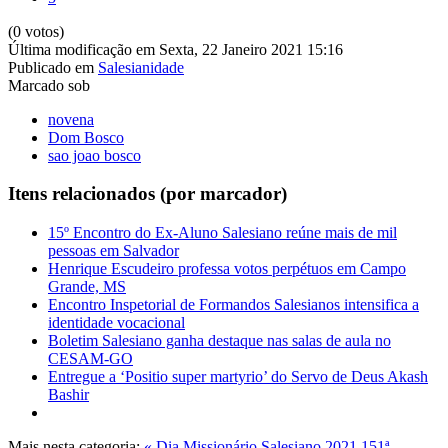
(0 votos)
Última modificação em Sexta, 22 Janeiro 2021 15:16
Publicado em
Salesianidade
Marcado sob
novena
Dom Bosco
sao joao bosco
Itens relacionados (por marcador)
15º Encontro do Ex-Aluno Salesiano reúne mais de mil
pessoas em Salvador
Henrique Escudeiro professa votos perpétuos em Campo
Grande, MS
Encontro Inspetorial de Formandos Salesianos intensifica a
identidade vocacional
Boletim Salesiano ganha destaque nas salas de aula no
CESAM-GO
Entregue a ‘Positio super martyrio’ do Servo de Deus Akash
Bashir
Mais nesta categoria:
« Dia Missionário Salesiano 2021
151ª