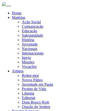
Home
Matérias
Ação Social
Comunicação
Educação
Salesianidade
História
Juventude
Nacionais
Internacionais
Igreja
Missões
Vocações
Artigos
Reitor-mor
Novos Pátios
Juventude em Pauta
Projeto de Vida
Liturgia
Editorial
Dom Bosco Hoje
Oração do Senhor