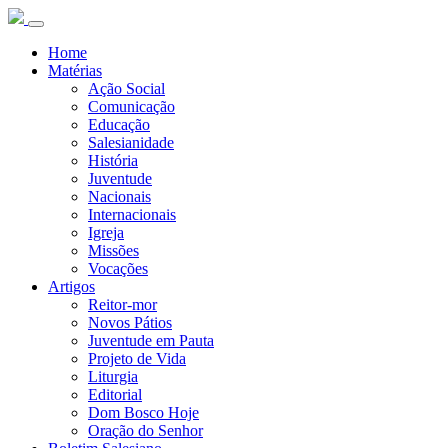
Home
Matérias
Ação Social
Comunicação
Educação
Salesianidade
História
Juventude
Nacionais
Internacionais
Igreja
Missões
Vocações
Artigos
Reitor-mor
Novos Pátios
Juventude em Pauta
Projeto de Vida
Liturgia
Editorial
Dom Bosco Hoje
Oração do Senhor