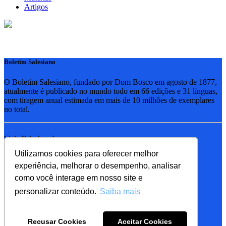
Artigos
Boletim Salesiano
O Boletim Salesiano, fundado por Dom Bosco em agosto de 1877,
atualmente é publicado no mundo todo em 66 edições e 31 línguas,
com tiragem anual estimada em mais de 10 milhões de exemplares
no total.
Links Relacionados
Utilizamos cookies para oferecer melhor
RSB - Rede Salesiana Brasil
experiência, melhorar o desempenho, analisar
EDEBE - Editora
UPV - União pela Vida
como você interage em nosso site e
personalizar conteúdo.
Saiba mais
Familia Salesiana
SDB - Salesianos de Dom Bosco
Recusar Cookies
Aceitar Cookies
FMA - Filhas de Maria Auxiliadora