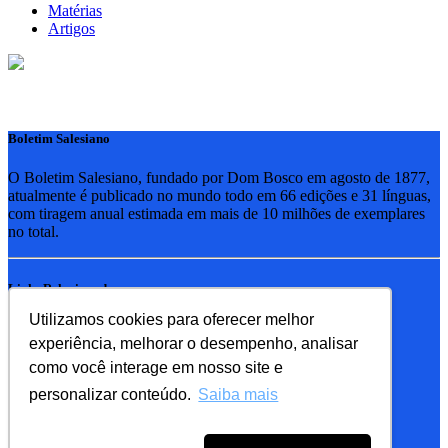
Matérias
Artigos
Boletim Salesiano
O Boletim Salesiano, fundado por Dom Bosco em agosto de 1877,
atualmente é publicado no mundo todo em 66 edições e 31 línguas,
com tiragem anual estimada em mais de 10 milhões de exemplares
no total.
Links Relacionados
Utilizamos cookies para oferecer melhor
RSB - Rede Salesiana Brasil
experiência, melhorar o desempenho, analisar
EDEBE - Editora
UPV - União pela Vida
como você interage em nosso site e
personalizar conteúdo.
Saiba mais
Familia Salesiana
SDB - Salesianos de Dom Bosco