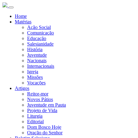
Home
Matérias
Ação Social
Comunicação
Educação
Salesianidade
História
Juventude
Nacionais
Internacionais
Igreja
Missões
Vocações
Artigos
Reitor-mor
Novos Pátios
Juventude em Pauta
Projeto de Vida
Liturgia
Editorial
Dom Bosco Hoje
Oração do Senhor