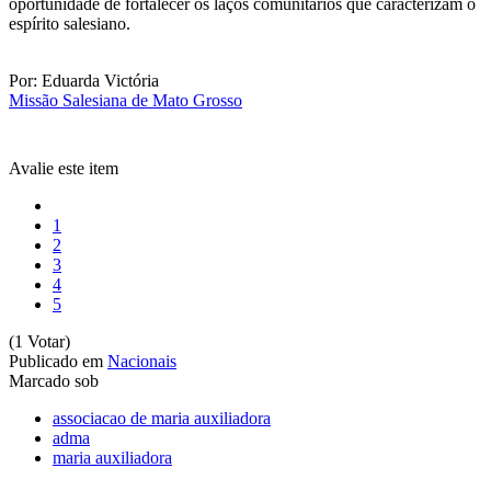
oportunidade de fortalecer os laços comunitários que caracterizam o
espírito salesiano.
Por: Eduarda Victória
Missão Salesiana de Mato Grosso
Avalie este item
1
2
3
4
5
(1 Votar)
Publicado em
Nacionais
Marcado sob
associacao de maria auxiliadora
adma
maria auxiliadora