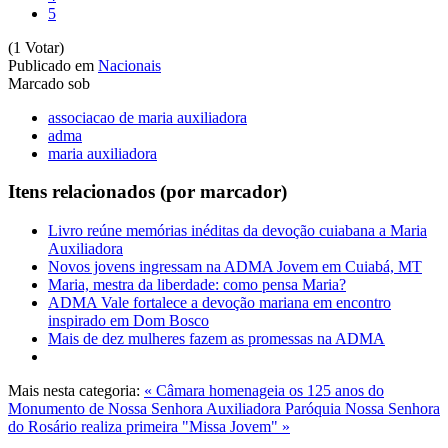
5
(1 Votar)
Publicado em
Nacionais
Marcado sob
associacao de maria auxiliadora
adma
maria auxiliadora
Itens relacionados (por marcador)
Livro reúne memórias inéditas da devoção cuiabana a Maria
Auxiliadora
Novos jovens ingressam na ADMA Jovem em Cuiabá, MT
Maria, mestra da liberdade: como pensa Maria?
ADMA Vale fortalece a devoção mariana em encontro
inspirado em Dom Bosco
Mais de dez mulheres fazem as promessas na ADMA
Mais nesta categoria:
« Câmara homenageia os 125 anos do
Monumento de Nossa Senhora Auxiliadora
Paróquia Nossa Senhora
do Rosário realiza primeira "Missa Jovem" »