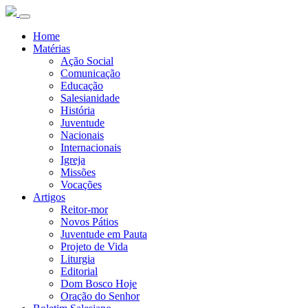
Home
Matérias
Ação Social
Comunicação
Educação
Salesianidade
História
Juventude
Nacionais
Internacionais
Igreja
Missões
Vocações
Artigos
Reitor-mor
Novos Pátios
Juventude em Pauta
Projeto de Vida
Liturgia
Editorial
Dom Bosco Hoje
Oração do Senhor